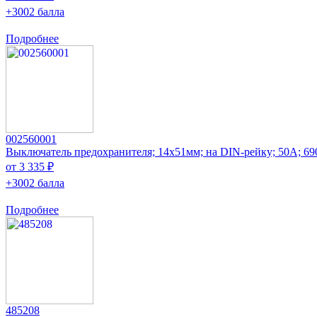
+3002 балла
Подробнее
002560001
Выключатель предохранителя; 14x51мм; на DIN-рейку; 50А; 
от 3 335 ₽
+3002 балла
Подробнее
485208