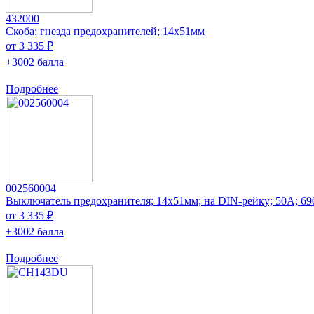
432000
Скоба; гнезда предохранителей; 14x51мм
от 3 335 ₽
+3002 балла
Подробнее
002560004
Выключатель предохранителя; 14x51мм; на DIN-рейку; 50А; 
от 3 335 ₽
+3002 балла
Подробнее