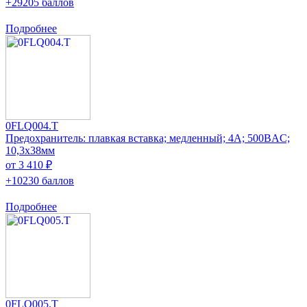
+29205 баллов
Подробнее
0FLQ004.T
Предохранитель: плавкая вставка; медленный; 4А; 500ВAC;
10,3x38мм
от 3 410 ₽
+10230 баллов
Подробнее
0FLQ005.T