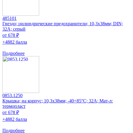
485101
Гнездо; цилиндрические предохранители; 10,3x38мм; DIN;
32А; серый
от 678 ₽
+4882 балла
Подробнее
0853.1250
Крышка; на корпус; 10,3x38мм; -40÷85°C; 32А; Мат-л:
термопласт
от 678 ₽
+4882 балла
Подробнее