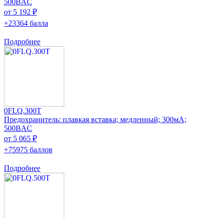
500ВAC
от 5 192 ₽
+23364 балла
Подробнее
0FLQ.300T
Предохранитель: плавкая вставка; медленный; 300мА;
500ВAC
от 5 065 ₽
+75975 баллов
Подробнее