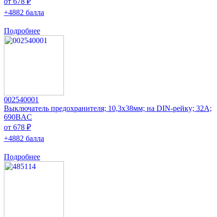
от 678 ₽
+4882 балла
Подробнее
002540001
Выключатель предохранителя; 10,3x38мм; на DIN-рейку; 32А;
690ВAC
от 678 ₽
+4882 балла
Подробнее