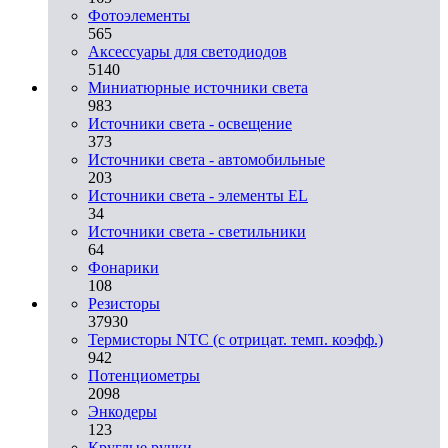
Фотоэлементы
565
Аксессуары для светодиодов
5140
Миниатюрные источники света
983
Источники света - освещение
373
Источники света - автомобильные
203
Источники света - элементы EL
34
Источники света - светильники
64
Фонарики
108
Резисторы
37930
Термисторы NTC (с отрицат. темп. коэфф.)
942
Потенциометры
2098
Энкодеры
123
Круглые ручки