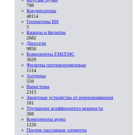
708
Конденсаторы
48114
Генераторы ВН
5
Кварцы и фильтры
2682
Дроссели
9850
Компоненты EMI/EMC
3029
Фильтры противопомеховые
1514
Антенны
559
Варисторы
2315
Защитные устройства от перенапряжения
181
Улучшение коэффициента мощности
268
Компоненты аудио
1226
Прочие пассивные элементы