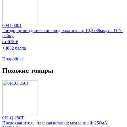
0091.0001
Гнездо; цилиндрические предохранители; 10,3x38мм; на DIN-
рейку
от 678 ₽
+4882 балла
Подробнее
Похожие товары
0FLQ.250T
Предохранитель: плавкая вставка; медленный; 250мА;