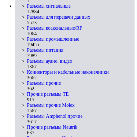
1
Разъeмы сигнальные
12884
Разъeмы для передачи данных
5573
Разъeмы коаксиальные/RF
1064
Разъeмы промышленные
19455
Разъeмы питания
7989
Разъeмы аудио, видео
1367
Коннекторы и кабельные наконечники
3662
Разъeмы прочие
362
Прочие разъемы TE
915
Разъемы прочие Molex
1567
Разъемы Amphenol прочие
3617
Прочие разъемы Neutrik
637