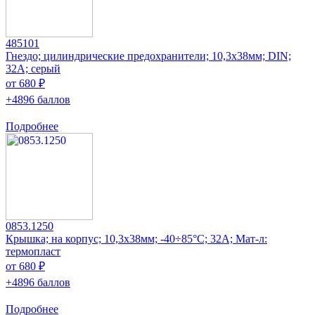
485101
Гнездо; цилиндрические предохранители; 10,3x38мм; DIN;
32А; серый
от 680 ₽
+4896 баллов
Подробнее
0853.1250
Крышка; на корпус; 10,3x38мм; -40÷85°C; 32А; Мат-л:
термопласт
от 680 ₽
+4896 баллов
Подробнее