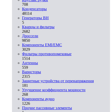
708
Конденсаторы
48114
Генераторы ВН
5
Кварцы и фильтры
2682
Дроссели
9850
Компоненты EMI/EMC
3029
Фильтры противопомеховые
1514
Антенны
559
Варисторы
2315
Защитные устройства от перенапряжения
181
Улучшение коэффициента мощности
268
Компоненты аудио
1226
Прочие пассивные элементы