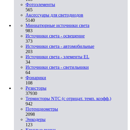
Фотоэлементы
565
Аксессуары для светодиодов
5140
Миниатюрные источники света
983
Источники света - освещение
373
Источники света - автомобильные
203
Источники света - элементы EL
34
Источники света - светильники
64
Фонарики
108
Резисторы
37930
Термисторы NTC (с отрицат. темп. коэфф.)
942
Потенциометры
2098
Энкодеры
123
Круглые ручки