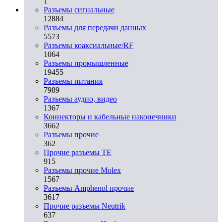
1
Разъeмы сигнальные
12884
Разъeмы для передачи данных
5573
Разъeмы коаксиальные/RF
1064
Разъeмы промышленные
19455
Разъeмы питания
7989
Разъeмы аудио, видео
1367
Коннекторы и кабельные наконечники
3662
Разъeмы прочие
362
Прочие разъемы TE
915
Разъемы прочие Molex
1567
Разъемы Amphenol прочие
3617
Прочие разъемы Neutrik
637