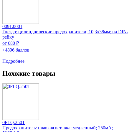
0091.0001
Гнездо; цилиндрические предохранители; 10,3x38мм; на DIN-
рейку
от 680 ₽
+4896 баллов
Подробнее
Похожие товары
0FLQ.250T
Предохранитель: плавкая вставка; медленный; 250мА;