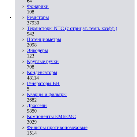
64
Фонарики
108
Резисторы
37930
Термисторы NTC (с отрицат. темп. коэфф.)
942
Потенциометры
2098
Энкодеры
123
Круглые ручки
708
Конденсаторы
48114
Генераторы ВН
5
Кварцы и фильтры
2682
Дроссели
9850
Компоненты EMI/EMC
3029
Фильтры противопомеховые
1514