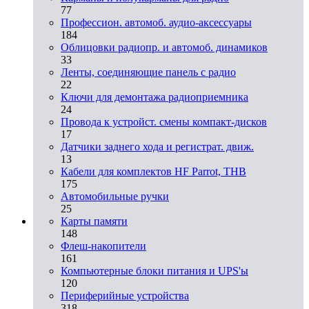
77
Профессион. автомоб. аудио-аксессуары
184
Облицовки радиопр. и автомоб. динамиков
33
Ленты, соединяющие панель с радио
22
Ключи для демонтажа радиоприемника
24
Провода к устройст. смены компакт-дисков
17
Датчики заднего хода и регистрат. движ.
13
Кабели для комплектов HF Parrot, THB
175
Автомобильные ручки
25
Карты памяти
148
Флеш-накопители
161
Компьютерные блоки питания и UPS'ы
120
Периферийные устройства
318