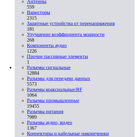
Антенны
559
Варисторы
2315
Защитные устройства от перенапряжения
181
Улучшение коэффициента мощности
268
Компоненты аудио
1226
Прочие пассивные элементы
1
Разъeмы сигнальные
12884
Разъeмы для передачи данных
5573
Разъeмы коаксиальные/RF
1064
Разъeмы промышленные
19455
Разъeмы питания
7989
Разъeмы аудио, видео
1367
Коннекторы и кабельные наконечники