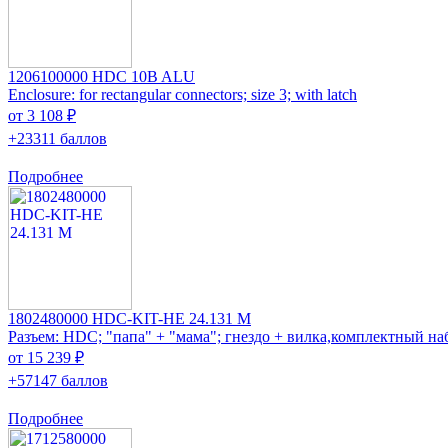
1206100000 HDC 10B ALU
Enclosure: for rectangular connectors; size 3; with latch
от 3 108 ₽
+23311 баллов
Подробнее
1802480000 HDC-KIT-HE 24.131 M
Разъем: HDC; "папа" + "мама"; гнездо + вилка,комплектный на
от 15 239 ₽
+57147 баллов
Подробнее