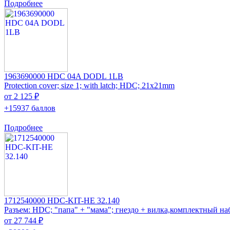
Подробнее
1963690000 HDC 04A DODL 1LB
Protection cover; size 1; with latch; HDC; 21x21mm
от 2 125 ₽
+15937 баллов
Подробнее
1712540000 HDC-KIT-HE 32.140
Разъем: HDC; "папа" + "мама"; гнездо + вилка,комплектный на
от 27 744 ₽