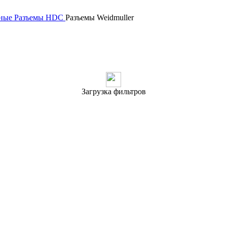
ные
Разъeмы HDC
Разъемы Weidmuller
Загрузка фильтров