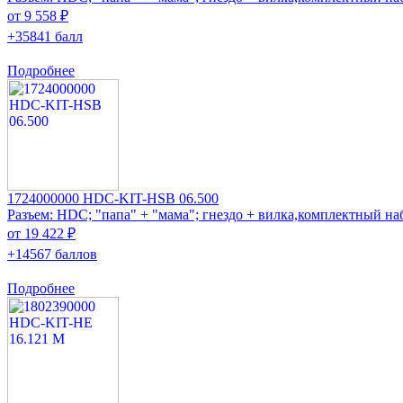
от 9 558 ₽
+35841 балл
Подробнее
1724000000 HDC-KIT-HSB 06.500
Разъем: HDC; "папа" + "мама"; гнездо + вилка,комплектный на
от 19 422 ₽
+14567 баллов
Подробнее