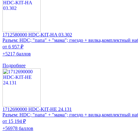
1712580000 HDC-KIT-HA 03.302
Разъем: HDC; "папа" + "мама"; гнездо + вилка,комплектный на
от 6 957 ₽
+5217 баллов
Подробнее
1712690000 HDC-KIT-HE 24.131
Разъем: HDC; "папа" + "мама"; гнездо + вилка,комплектный на
от 15 194 ₽
+56978 баллов