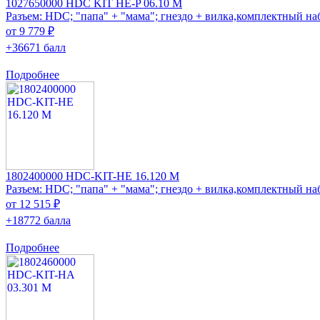
1027650000 HDC KIT HE-P 06.10 M
Разъем: HDC; "папа" + "мама"; гнездо + вилка,комплектный на
от 9 779 ₽
+36671 балл
Подробнее
1802400000 HDC-KIT-HE 16.120 M
Разъем: HDC; "папа" + "мама"; гнездо + вилка,комплектный на
от 12 515 ₽
+18772 балла
Подробнее