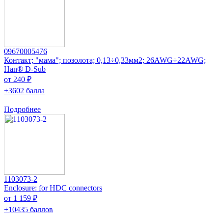
09670005476
Контакт; "мама"; позолота; 0,13÷0,33мм2; 26AWG÷22AWG;
Han® D-Sub
от 240 ₽
+3602 балла
Подробнее
1103073-2
Enclosure: for HDC connectors
от 1 159 ₽
+10435 баллов