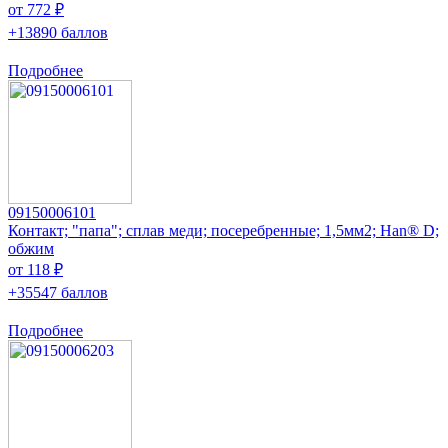
от 772 ₽
+13890 баллов
Подробнее
09150006101
Контакт; "папа"; сплав меди; посеребренные; 1,5мм2; Han® D;
обжим
от 118 ₽
+35547 баллов
Подробнее