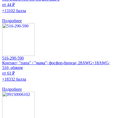
от 44 ₽
+13102 балла
Подробнее
516-290-590
Контакт; "папа" / "мама"; фосфор-бронза; 28AWG÷18AWG;
516; обжим
от 61 ₽
+18332 балла
Подробнее