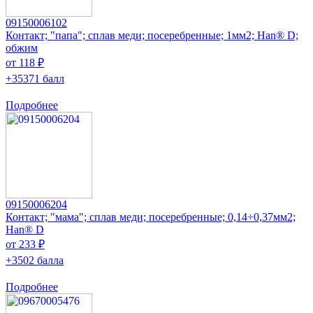
09150006102
Контакт; "папа"; сплав меди; посеребренные; 1мм2; Han® D;
обжим
от 118 ₽
+35371 балл
Подробнее
09150006204
Контакт; "мама"; сплав меди; посеребренные; 0,14÷0,37мм2;
Han® D
от 233 ₽
+3502 балла
Подробнее