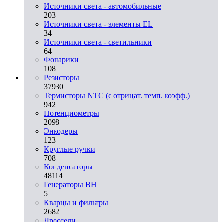
Источники света - автомобильные
203
Источники света - элементы EL
34
Источники света - светильники
64
Фонарики
108
Резисторы
37930
Термисторы NTC (с отрицат. темп. коэфф.)
942
Потенциометры
2098
Энкодеры
123
Круглые ручки
708
Конденсаторы
48114
Генераторы ВН
5
Кварцы и фильтры
2682
Дроссели