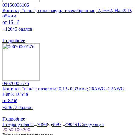
09150006106
Контакт; "папа"; сплав меди; посеребренные; 2,5мм2; Han® D;
обжим
от 161 ₽
+12045 баллов
Подробнее
09670005576
Контакт; "папа"; позолота; 0,13÷0,33мм2; 26AWG÷22AWG;
Han® D-Sub
от 82 ₽
+24677 баллов
Подробнее
Предыдущая
1
2
...
93
94
95
96
97
...
490
491
Следующая
20
50
100
200