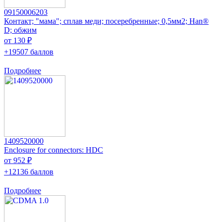
09150006203
Контакт; "мама"; сплав меди; посеребренные; 0,5мм2; Han®
D; обжим
от 130 ₽
+19507 баллов
Подробнее
1409520000
Enclosure for connectors: HDC
от 952 ₽
+12136 баллов
Подробнее