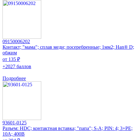
09150006202
Контакт; "мама"; сплав меди; посеребренные; 1мм2; Han® D;
обжим
от 135 ₽
+2027 баллов
Подробнее
93601-0125
Разъем: HDC; контактная вставка; "папа"; S-A; PIN: 4; 3+PE;
10А; 400В