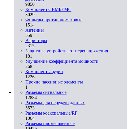
9850
Компоненты EMI/EMC
3029
Фильтры противопомеховые
1514
Антенны
559
Варисторы
2315
Защитные устройства от перенапряжения
181
Улучшение коэффициента мощности
268
Компоненты аудио
1226
Прочие пассивные элементы
1
Разъeмы сигнальные
12884
Разъeмы для передачи данных
5573
Разъeмы коаксиальные/RF
1064
Разъeмы промышленные
19455