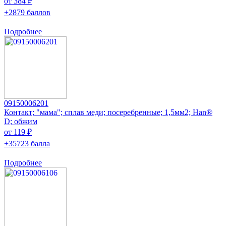
от 384 ₽
+2879 баллов
Подробнее
09150006201
Контакт; "мама"; сплав меди; посеребренные; 1,5мм2; Han®
D; обжим
от 119 ₽
+35723 балла
Подробнее