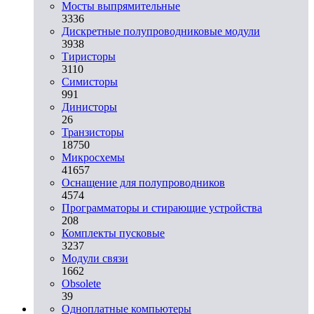
Мосты выпрямительные
3336
Дискретные полупроводниковые модули
3938
Тиристоры
3110
Симисторы
991
Динисторы
26
Транзисторы
18750
Микросхемы
41657
Оснащение для полупроводников
4574
Программаторы и стирающие устройства
208
Комплекты пусковые
3237
Модули связи
1662
Obsolete
39
Одноплатные компьютеры