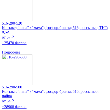
516-290-520
Контакт; "папа" / "мама"; фосфор-бронза; 516; россыпью; THT;
8,5А
от 57 ₽
+25470 баллов
Подробнее
516-290-500
Контакт; "папа" / "мама"; фосфор-бронза; 516; россыпью;
пайка
от 64 ₽
+28908 баллов