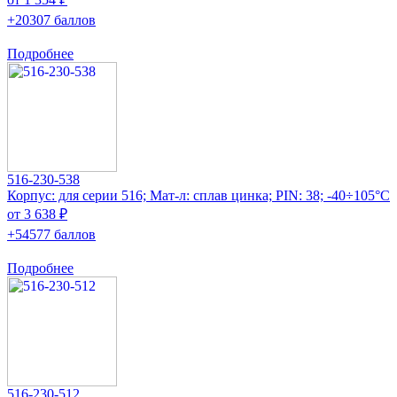
+20307 баллов
Подробнее
516-230-538
Корпус: для серии 516; Мат-л: сплав цинка; PIN: 38; -40÷105°C
от 3 638 ₽
+54577 баллов
Подробнее
516-230-512