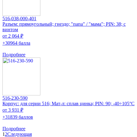
516-038-000-401
Разъем: прямоугольный; гнездо; "папа" / "мама"; PIN: 38; с
винтом
от 2 064 ₽
+30964 балла
Подробнее
516-230-590
Корпус: для серии 516; Мат-л: сплав цинка; PIN: 90; -40÷105°C
от 3 931 ₽
+31839 баллов
Подробнее
1
2
Следующая