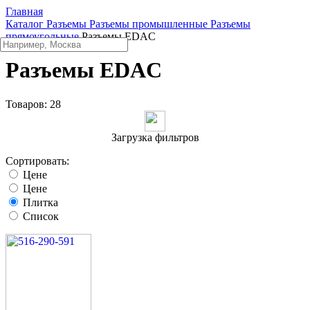
Главная
Каталог
Разъeмы
Разъeмы промышленные
Разъeмы
прямоугольные
Разъeмы EDAC
Разъeмы EDAC
Товаров:
28
Загрузка фильтров
Сортировать:
Цене
Цене
Плитка
Список