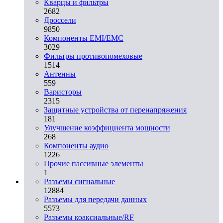
Кварцы и фильтры
2682
Дроссели
9850
Компоненты EMI/EMC
3029
Фильтры противопомеховые
1514
Антенны
559
Варисторы
2315
Защитные устройства от перенапряжения
181
Улучшение коэффициента мощности
268
Компоненты аудио
1226
Прочие пассивные элементы
1
Разъeмы сигнальные
12884
Разъeмы для передачи данных
5573
Разъeмы коаксиальные/RF