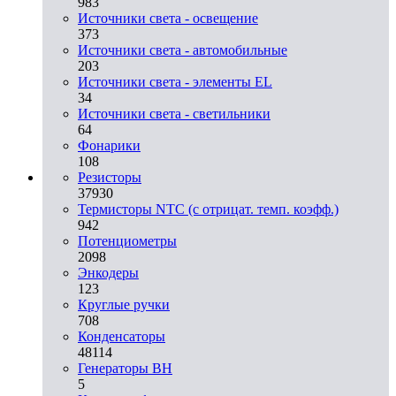
983
Источники света - освещение
373
Источники света - автомобильные
203
Источники света - элементы EL
34
Источники света - светильники
64
Фонарики
108
Резисторы
37930
Термисторы NTC (с отрицат. темп. коэфф.)
942
Потенциометры
2098
Энкодеры
123
Круглые ручки
708
Конденсаторы
48114
Генераторы ВН
5