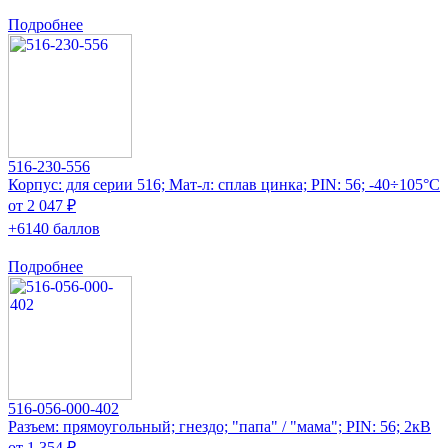
Подробнее
516-230-556
Корпус: для серии 516; Мат-л: сплав цинка; PIN: 56; -40÷105°C
от 2 047 ₽
+6140 баллов
Подробнее
516-056-000-402
Разъем: прямоугольный; гнездо; "папа" / "мама"; PIN: 56; 2кВ
от 1 354 ₽