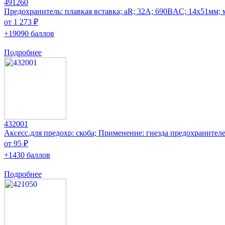
491260
Предохранитель: плавкая вставка; aR; 32А; 690ВAC; 14x51мм; 
от 1 273 ₽
+19090 баллов
Подробнее
432001
Аксесс.для предохр: скоба; Применение: гнезда предохранител
от 95 ₽
+1430 баллов
Подробнее