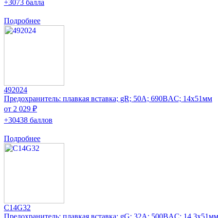
+3073 балла
Подробнее
492024
Предохранитель: плавкая вставка; gR; 50А; 690ВAC; 14x51мм
от 2 029 ₽
+30438 баллов
Подробнее
C14G32
Предохранитель: плавкая вставка; gG; 32А; 500ВAC; 14,3x51м