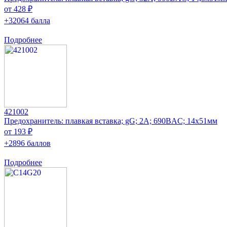
от 428 ₽
+32064 балла
Подробнее
421002
Предохранитель: плавкая вставка; gG; 2А; 690ВAC; 14x51мм
от 193 ₽
+2896 баллов
Подробнее