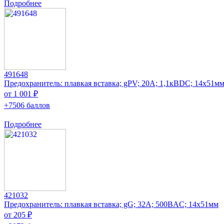
Подробнее
491648
Предохранитель: плавкая вставка; gPV; 20А; 1,1кВDC; 14x51м
от 1 001 ₽
+7506 баллов
Подробнее
421032
Предохранитель: плавкая вставка; gG; 32А; 500ВAC; 14x51мм
от 205 ₽