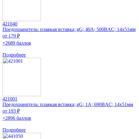
421040
Предохранитель: плавкая вставка; gG; 40А; 500ВAC; 14x51мм
от 179 ₽
+2689 баллов
Подробнее
421001
Предохранитель: плавкая вставка; gG; 1А; 690ВAC; 14x51мм
от 193 ₽
+2896 баллов
Подробнее