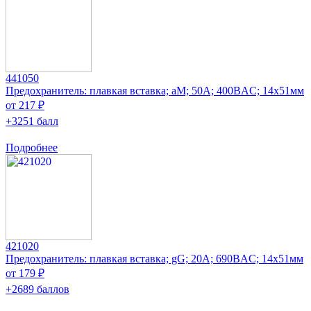
441050
Предохранитель: плавкая вставка; aM; 50А; 400ВAC; 14x51мм
от 217 ₽
+3251 балл
Подробнее
421020
Предохранитель: плавкая вставка; gG; 20А; 690ВAC; 14x51мм
от 179 ₽
+2689 баллов