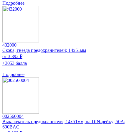
Подробнее
432000
Скоба; гнезда предохранителей; 14x51мм
от 3 392 ₽
+3053 балла
Подробнее
002560004
Выключатель предохранителя; 14x51мм; на DIN-рейку; 50А;
690ВAC