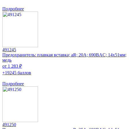
Подробнее
491245
Предохранитель: плавкая вставка; aR; 20А; 690ВAC; 14x51мм;
медь
от 1 283 ₽
+19245 баллов
Подробнее
491250