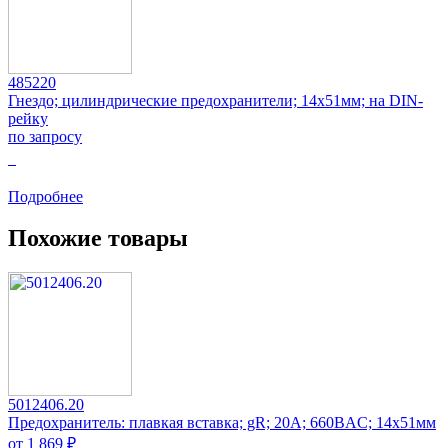
485220
Гнездо; цилиндрические предохранители; 14x51мм; на DIN-
рейку
по запросу
0
Подробнее
Похожие товары
5012406.20
Предохранитель: плавкая вставка; gR; 20А; 660ВAC; 14x51мм
от 1 869 ₽