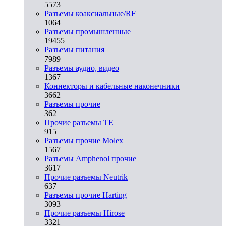
5573
Разъeмы коаксиальные/RF
1064
Разъeмы промышленные
19455
Разъeмы питания
7989
Разъeмы аудио, видео
1367
Коннекторы и кабельные наконечники
3662
Разъeмы прочие
362
Прочие разъемы TE
915
Разъемы прочие Molex
1567
Разъемы Amphenol прочие
3617
Прочие разъемы Neutrik
637
Разъемы прочие Harting
3093
Прочие разъемы Hirose
3321