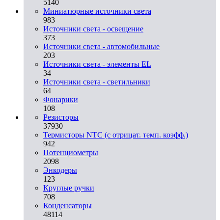
5140
Миниатюрные источники света
983
Источники света - освещение
373
Источники света - автомобильные
203
Источники света - элементы EL
34
Источники света - светильники
64
Фонарики
108
Резисторы
37930
Термисторы NTC (с отрицат. темп. коэфф.)
942
Потенциометры
2098
Энкодеры
123
Круглые ручки
708
Конденсаторы
48114