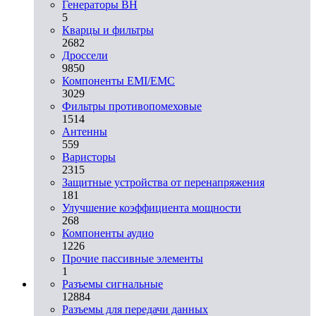
Генераторы ВН
5
Кварцы и фильтры
2682
Дроссели
9850
Компоненты EMI/EMC
3029
Фильтры противопомеховые
1514
Антенны
559
Варисторы
2315
Защитные устройства от перенапряжения
181
Улучшение коэффициента мощности
268
Компоненты аудио
1226
Прочие пассивные элементы
1
Разъeмы сигнальные
12884
Разъeмы для передачи данных