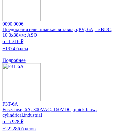
0090.0006
Предохранитель: плавкая вставка; gPV; 6А; 1кВDC;
10,3x38мм; ASO
от 1 316 ₽
+1974 балла
Подробнее
F3T-6A
Fuse: fuse; 6A; 300VAC; 160VDC; quick blow;
cylindrical,industrial
от 5 928 ₽
+222286 баллов