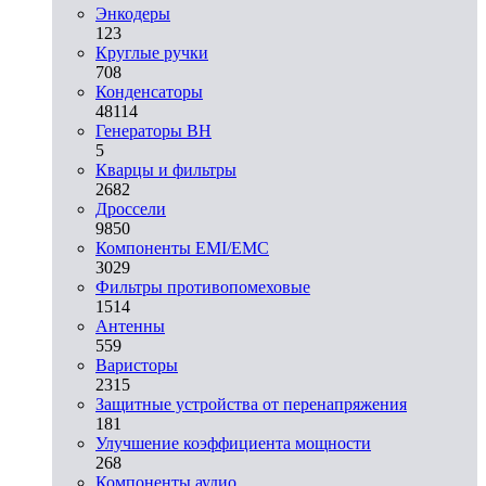
Энкодеры
123
Круглые ручки
708
Конденсаторы
48114
Генераторы ВН
5
Кварцы и фильтры
2682
Дроссели
9850
Компоненты EMI/EMC
3029
Фильтры противопомеховые
1514
Антенны
559
Варисторы
2315
Защитные устройства от перенапряжения
181
Улучшение коэффициента мощности
268
Компоненты аудио