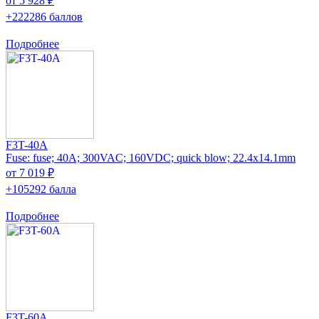
от 5 928 ₽
+222286 баллов
Подробнее
F3T-40A
Fuse: fuse; 40A; 300VAC; 160VDC; quick blow; 22.4x14.1mm
от 7 019 ₽
+105292 балла
Подробнее
F3T-60A