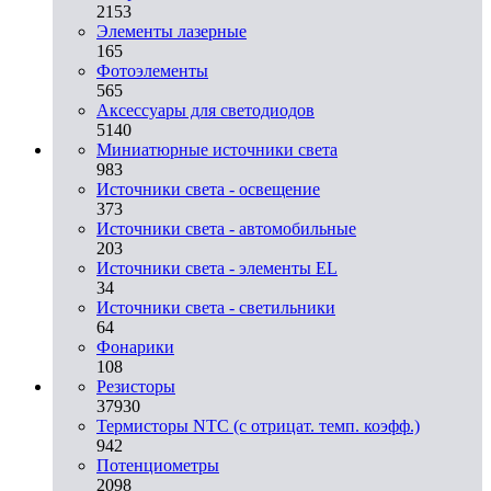
2153
Элементы лазерные
165
Фотоэлементы
565
Аксессуары для светодиодов
5140
Миниатюрные источники света
983
Источники света - освещение
373
Источники света - автомобильные
203
Источники света - элементы EL
34
Источники света - светильники
64
Фонарики
108
Резисторы
37930
Термисторы NTC (с отрицат. темп. коэфф.)
942
Потенциометры
2098