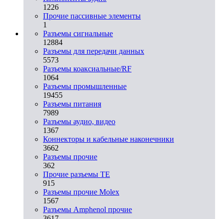
1226
Прочие пассивные элементы
1
Разъeмы сигнальные
12884
Разъeмы для передачи данных
5573
Разъeмы коаксиальные/RF
1064
Разъeмы промышленные
19455
Разъeмы питания
7989
Разъeмы аудио, видео
1367
Коннекторы и кабельные наконечники
3662
Разъeмы прочие
362
Прочие разъемы TE
915
Разъемы прочие Molex
1567
Разъемы Amphenol прочие
3617