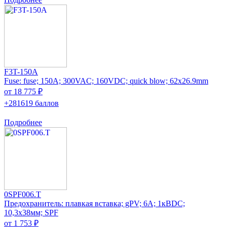
F3T-150A
Fuse: fuse; 150A; 300VAC; 160VDC; quick blow; 62x26.9mm
от 18 775 ₽
+281619 баллов
Подробнее
0SPF006.T
Предохранитель: плавкая вставка; gPV; 6А; 1кВDC;
10,3x38мм; SPF
от 1 753 ₽