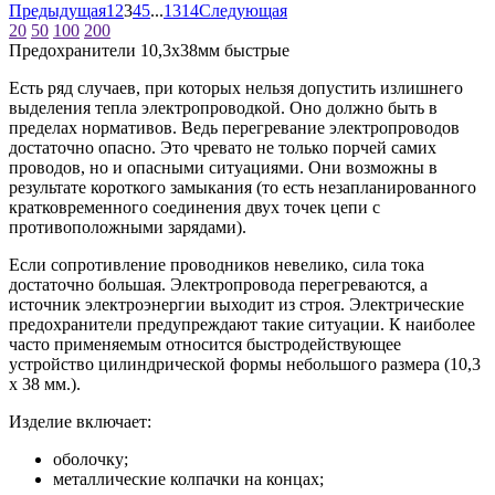
Предыдущая
1
2
3
4
5
...
13
14
Следующая
20
50
100
200
Предохранители 10,3x38мм быстрые
Есть ряд случаев, при которых нельзя допустить излишнего
выделения тепла электропроводкой. Оно должно быть в
пределах нормативов. Ведь перегревание электропроводов
достаточно опасно. Это чревато не только порчей самих
проводов, но и опасными ситуациями. Они возможны в
результате короткого замыкания (то есть незапланированного
кратковременного соединения двух точек цепи с
противоположными зарядами).
Если сопротивление проводников невелико, сила тока
достаточно большая. Электропровода перегреваются, а
источник электроэнергии выходит из строя. Электрические
предохранители предупреждают такие ситуации. К наиболее
часто применяемым относится быстродействующее
устройство цилиндрической формы небольшого размера (10,3
х 38 мм.).
Изделие включает:
оболочку;
металлические колпачки на концах;