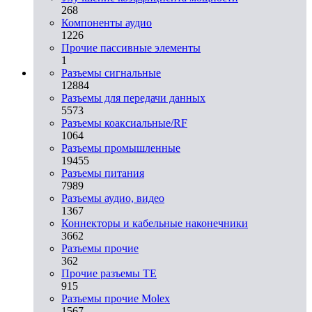
268
Компоненты аудио
1226
Прочие пассивные элементы
1
Разъeмы сигнальные
12884
Разъeмы для передачи данных
5573
Разъeмы коаксиальные/RF
1064
Разъeмы промышленные
19455
Разъeмы питания
7989
Разъeмы аудио, видео
1367
Коннекторы и кабельные наконечники
3662
Разъeмы прочие
362
Прочие разъемы TE
915
Разъемы прочие Molex
1567