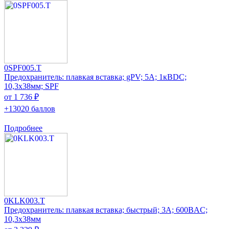
0SPF005.T
Предохранитель: плавкая вставка; gPV; 5А; 1кВDC;
10,3x38мм; SPF
от 1 736 ₽
+13020 баллов
Подробнее
0KLK003.T
Предохранитель: плавкая вставка; быстрый; 3А; 600ВAC;
10,3x38мм