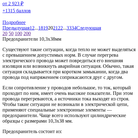
от 2 923 ₽
+1315 баллов
Подробнее
Предыдущая
1
2
...
18
19
20
21
22
...
33
34
Следующая
20
50
100
200
Предохранители 10,3x38мм
Существуют такие ситуации, когда тепло не может выделяться
с превышением допустимых норм. В случае перегрева
электрического провода может повредиться его внешняя
изоляция или возникнуть аварийная ситуация. Обычно, такая
ситуация складывается при коротком замыкании, когда два
провода под напряжением соприкасаются друг с другом.
Если сопротивление у проводов небольшое, то ток, который
проходит по ним, имеет очень высокие показатели. При этом
провода перегреваются, а источники тока выходят из строя.
Чтобы такие ситуации не возникали в электрической цепи,
применяют специальные электронные элементы —
предохранители. Чаще всего используют цилиндрические
образцы с размерами 10,3х38 мм.
Предохранитель состоит из: