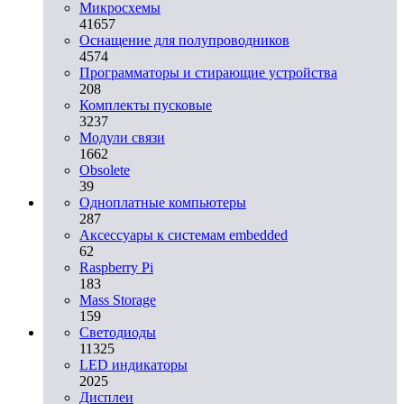
Микросхемы
41657
Оснащение для полупроводников
4574
Программаторы и стирающие устройства
208
Комплекты пусковые
3237
Модули связи
1662
Obsolete
39
Одноплатные компьютеры
287
Аксессуары к системам embedded
62
Raspberry Pi
183
Mass Storage
159
Светодиоды
11325
LED индикаторы
2025
Дисплеи