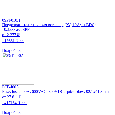
0SPF010.T
Предохранитель: плавкая вставка; gPV; 10А; 1кВDC;
10,3x38мм; SPF
от 2 277 ₽
+13661 балл
Подробнее
F6T-400A
Fuse: fuse; 400A; 600VAC; 300VDC; quick blow; 92.1x41.3mm
от 27 811 ₽
+417164 балла
Подробнее