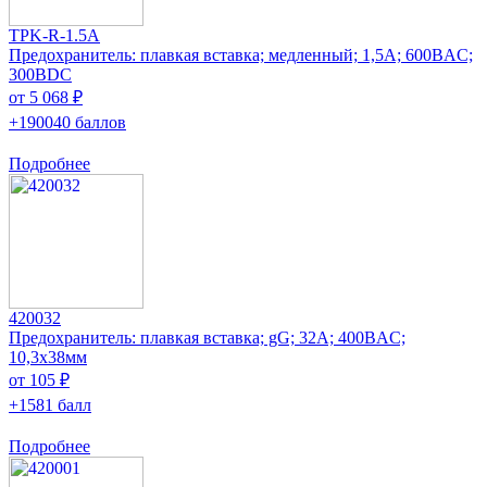
TPK-R-1.5A
Предохранитель: плавкая вставка; медленный; 1,5А; 600ВAC;
300ВDC
от 5 068 ₽
+190040 баллов
Подробнее
420032
Предохранитель: плавкая вставка; gG; 32А; 400ВAC;
10,3x38мм
от 105 ₽
+1581 балл
Подробнее