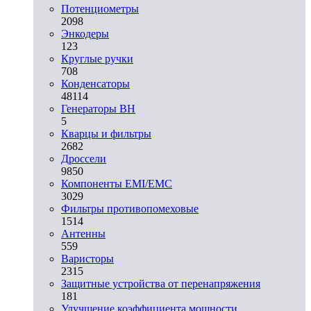
Потенциометры
2098
Энкодеры
123
Круглые ручки
708
Конденсаторы
48114
Генераторы ВН
5
Кварцы и фильтры
2682
Дроссели
9850
Компоненты EMI/EMC
3029
Фильтры противопомеховые
1514
Антенны
559
Варисторы
2315
Защитные устройства от перенапряжения
181
Улучшение коэффициента мощности