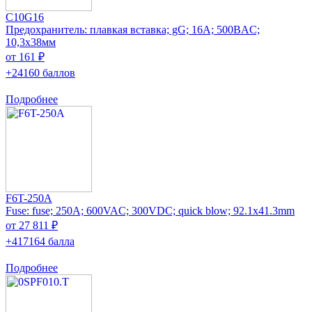
C10G16
Предохранитель: плавкая вставка; gG; 16А; 500ВAC;
10,3x38мм
от 161 ₽
+24160 баллов
Подробнее
F6T-250A
Fuse: fuse; 250A; 600VAC; 300VDC; quick blow; 92.1x41.3mm
от 27 811 ₽
+417164 балла
Подробнее