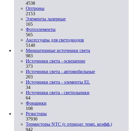
4538
Оптроны
2153
Элементы лазерные
165
Фотоэлементы
565
Аксессуары для светодиодов
5140
Миниатюрные источники света
983
Источники света - освещение
373
Источники света - автомобильные
203
Источники света - элементы EL
34
Источники света - светильники
64
Фонарики
108
Резисторы
37930
Термисторы NTC (с отрицат. темп. коэфф.)
942