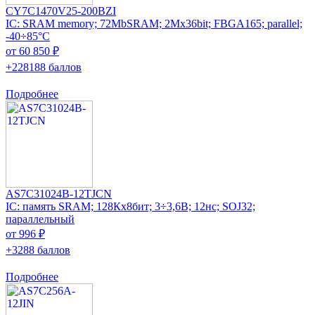
CY7C1470V25-200BZI
IC: SRAM memory; 72MbSRAM; 2Mx36bit; FBGA165; parallel;
-40÷85°C
от 60 850 ₽
+228188 баллов
Подробнее
AS7C31024B-12TJCN
IC: память SRAM; 128Кx8бит; 3÷3,6В; 12нс; SOJ32;
параллельный
от 996 ₽
+3288 баллов
Подробнее