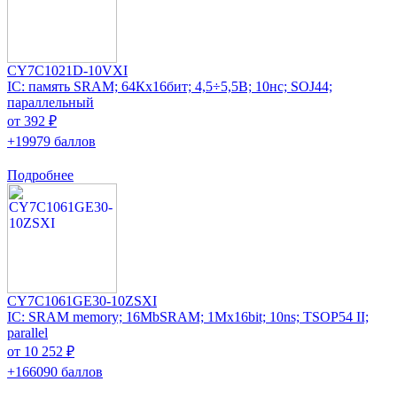
CY7C1021D-10VXI
IC: память SRAM; 64Кx16бит; 4,5÷5,5В; 10нс; SOJ44;
параллельный
от 392 ₽
+19979 баллов
Подробнее
CY7C1061GE30-10ZSXI
IC: SRAM memory; 16MbSRAM; 1Mx16bit; 10ns; TSOP54 II;
parallel
от 10 252 ₽
+166090 баллов