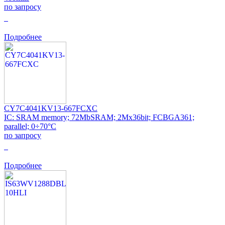
по запросу
0
Подробнее
CY7C4041KV13-667FCXC
IC: SRAM memory; 72MbSRAM; 2Mx36bit; FCBGA361;
parallel; 0÷70°C
по запросу
0
Подробнее