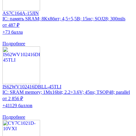
AS7C164A-15JIN
IC: память SRAM; 8Кx8бит; 4,5÷5,5В; 15нс; SOJ28; 300mils
от 487 ₽
+73 балла
Подробнее
IS62WV102416DBLL-45TLI
IC: SRAM memory; 1Mx16bit; 2.2÷3.6V; 45ns; TSOP48; parallel
от 2 856 ₽
+41129 баллов
Подробнее