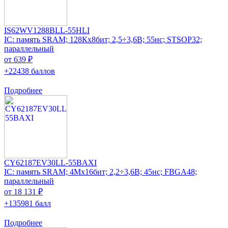
IS62WV1288BLL-55HLI
IC: память SRAM; 128Кx8бит; 2,5÷3,6В; 55нс; STSOP32;
параллельный
от 639 ₽
+22438 баллов
Подробнее
CY62187EV30LL-55BAXI
IC: память SRAM; 4Mx16бит; 2,2÷3,6В; 45нс; FBGA48;
параллельный
от 18 131 ₽
+135981 балл
Подробнее