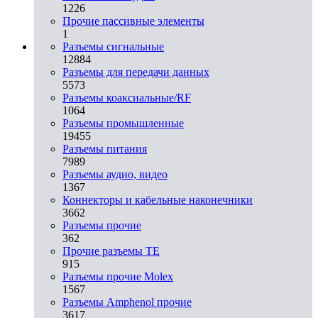
1226
Прочие пассивные элементы
1
Разъeмы сигнальные
12884
Разъeмы для передачи данных
5573
Разъeмы коаксиальные/RF
1064
Разъeмы промышленные
19455
Разъeмы питания
7989
Разъeмы аудио, видео
1367
Коннекторы и кабельные наконечники
3662
Разъeмы прочие
362
Прочие разъемы TE
915
Разъемы прочие Molex
1567
Разъемы Amphenol прочие
3617