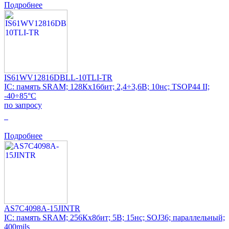
Подробнее
IS61WV12816DBLL-10TLI-TR
IC: память SRAM; 128Кx16бит; 2,4÷3,6В; 10нс; TSOP44 II;
-40÷85°C
по запросу
0
Подробнее
AS7C4098A-15JINTR
IC: память SRAM; 256Кx8бит; 5В; 15нс; SOJ36; параллельный;
400mils