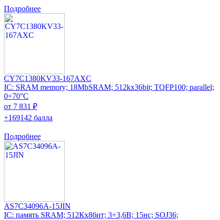
Подробнее
CY7C1380KV33-167AXC
IC: SRAM memory; 18MbSRAM; 512kx36bit; TQFP100; parallel;
0÷70°C
от 7 831 ₽
+169142 балла
Подробнее
AS7C34096A-15JIN
IC: память SRAM; 512Кx8бит; 3÷3,6В; 15нс; SOJ36;