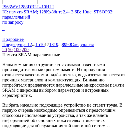
IS63WV1288DBLL-10HLI
IC: память SRAM; 128Кx8бит; 2,4÷3,6В; 10нс; STSOP32;
параллельный
по запросу
0
Подробнее
Предыдущая
1
2
...
15
16
17
18
19
...
89
90
Следующая
20
50
100
200
Памяти SRAM параллельные
Наша компания сотрудничает с самыми известными
производителями микросхем памяти. Их продукция
отличается качеством и надёжностью, ведь изготавливается из
прочных материалов и комплектующих. Вниманию
потребителя предлагаются параллельные микросхемы памяти
SRAM с широким выбором параметров и встроенных
характеристик.
Выбрать идеально подходящее устройство не ставит труда. В
первую очередь необходимо определиться с предстоящим
способом использования устройства, а так же владеть
информацией об основных показателях и значениях
подходящие для обслуживания той или иной системы.