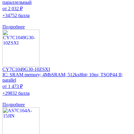
параллельный
от 2 032 ₽
+34752 балла
Подробнее
CY7C1049G30-10ZSXI
IC: SRAM memory; 4MbSRAM; 512kx8bit; 10ns; TSOP44 II;
parallel
от 1 473 ₽
+29832 балла
Подробнее