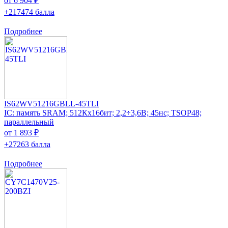
от 6 904 ₽
+217474 балла
Подробнее
IS62WV51216GBLL-45TLI
IC: память SRAM; 512Кx16бит; 2,2÷3,6В; 45нс; TSOP48;
параллельный
от 1 893 ₽
+27263 балла
Подробнее