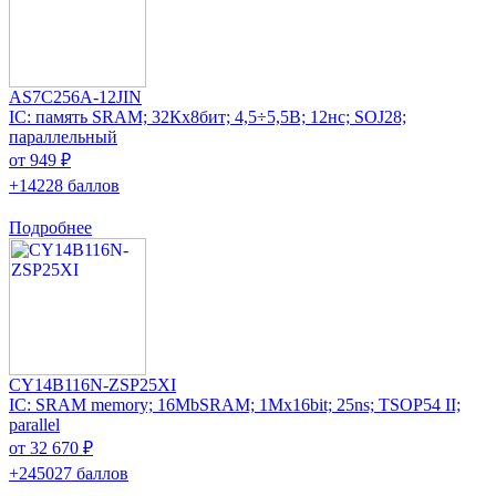
AS7C256A-12JIN
IC: память SRAM; 32Кx8бит; 4,5÷5,5В; 12нс; SOJ28;
параллельный
от 949 ₽
+14228 баллов
Подробнее
CY14B116N-ZSP25XI
IC: SRAM memory; 16MbSRAM; 1Mx16bit; 25ns; TSOP54 II;
parallel
от 32 670 ₽
+245027 баллов