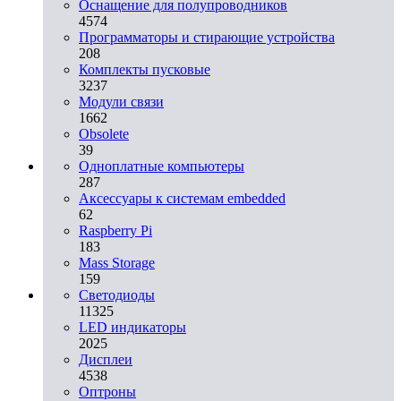
Оснащение для полупроводников
4574
Программаторы и стирающие устройства
208
Комплекты пусковые
3237
Модули связи
1662
Obsolete
39
Одноплатные компьютеры
287
Аксессуары к системам embedded
62
Raspberry Pi
183
Mass Storage
159
Светодиоды
11325
LED индикаторы
2025
Дисплеи
4538
Оптроны