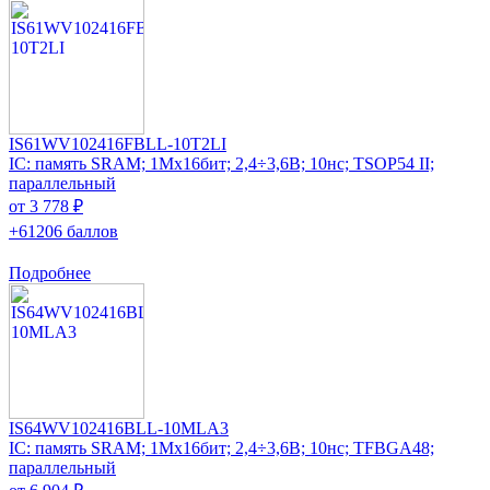
IS61WV102416FBLL-10T2LI
IC: память SRAM; 1Mx16бит; 2,4÷3,6В; 10нс; TSOP54 II;
параллельный
от 3 778 ₽
+61206 баллов
Подробнее
IS64WV102416BLL-10MLA3
IC: память SRAM; 1Mx16бит; 2,4÷3,6В; 10нс; TFBGA48;
параллельный