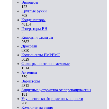
Энкодеры
123
Круглые ручки
708
Конденсаторы
48114
Генераторы ВН
5
Кварцы и фильтры
2682
Дроссели
9850
Компоненты EMI/EMC
3029
Фильтры противопомеховые
1514
Антенны
559
Варисторы
2315
Защитные устройства от перенапряжения
181
Улучшение коэффициента мощности
268
Компоненты аудио