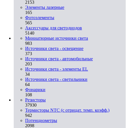
2153
Элементы лазерные
165
Фотоэлементы
565
Аксессуары для светодиодов
5140
Миниатюрные источники света
983
Источники света - освещение
373
Источники света - автомобильные
203
Источники света - элементы EL
34
Источники света - светильники
64
Фонарики
108
Резисторы
37930
Термисторы NTC (с отрицат. темп. коэфф.)
942
Потенциометры
2098