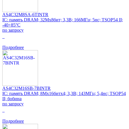
AS4C32M8SA-6TINTR
IC: память DRAM; 32Mx8бит; 3,3В; 166МГц; 5нс; TSOP54 II;
-40÷85°C
по запросу
0
Подробнее
AS4C32M16SB-7BINTR
IC: память DRAM; 8Mx16битx4; 3,3В; 143МГц; 5,4нс; TSOP54
II; бобина
по запросу
0
Подробнее