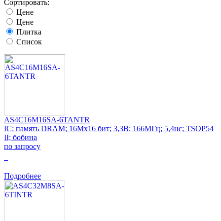
Сортировать:
Цене
Цене
Плитка
Список
AS4C16M16SA-6TANTR
IC: память DRAM; 16Mx16 бит; 3,3В; 166МГц; 5,4нс; TSOP54
II; бобина
по запросу
0
Подробнее