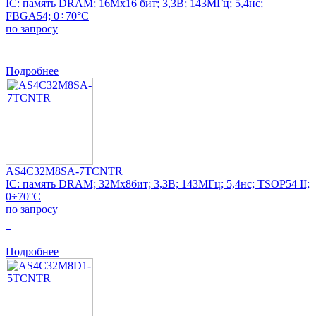
IC: память DRAM; 16Mx16 бит; 3,3В; 143МГц; 5,4нс;
FBGA54; 0÷70°C
по запросу
0
Подробнее
AS4C32M8SA-7TCNTR
IC: память DRAM; 32Mx8бит; 3,3В; 143МГц; 5,4нс; TSOP54 II;
0÷70°C
по запросу
0
Подробнее