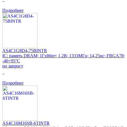
Подробнее
AS4C1G8D4-75BINTR
IC: память DRAM; 1Гx8бит; 1,2В; 1333МГц; 14,25нс; FBGA78;
-40÷95°C
по запросу
0
Подробнее
AS4C16M16SB-6TINTR