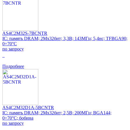
AS4C2M32S-7BCNTR
IC: память DRAM; 2Mx32бит; 3,3В; 143МГц; 5,4нс; TFBGA90;
0÷70°C
по запросу
0
Подробнее
AS4C2M32D1A-5BCNTR
IC: память DRAM; 2Mx32бит; 2,5В; 200МГц; BGA144;
0÷70°C; бобина
по запросу
0