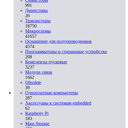
Симисторы
991
Динисторы
26
Транзисторы
18750
Микросхемы
41657
Оснащение для полупроводников
4574
Программаторы и стирающие устройства
208
Комплекты пусковые
3237
Модули связи
1662
Obsolete
39
Одноплатные компьютеры
287
Аксессуары к системам embedded
62
Raspberry Pi
183
Mass Storage