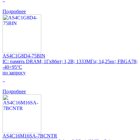
Подробнее
AS4C1G8D4-75BIN
IC: память DRAM; 1Гx8бит; 1,2В; 1333МГц; 14,25нс; FBGA78;
-40÷95°C
по запросу
0
Подробнее
AS4C16M16SA-7BCNTR