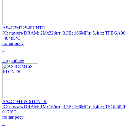
AS4C2M32S-6BINTR
IC: память DRAM; 2Mx32бит; 3,3В; 166МГц; 5,4нс; TFBGA90;
-40÷85°C
по запросу
0
Подробнее
AS4C1M16S-6TCNTR
IC: память DRAM; 1Mx16бит; 3,3В; 166МГц; 5,4нс; TSOP50 II;
0÷70°C
по запросу
0