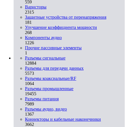
559
Варисторы
2315
Защитные устройства от перенапряжения
181
Улучшение коэффициента мощности
268
Компоненты аудио
1226
Прочие пассивные элементы
1
Разъeмы сигнальные
12884
Разъeмы для передачи данных
5573
Разъeмы коаксиальные/RF
1064
Разъeмы промышленные
19455
Разъeмы питания
7989
Разъeмы аудио, видео
1367
Коннекторы и кабельные наконечники
3662