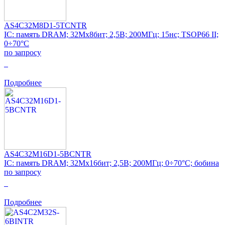
AS4C32M8D1-5TCNTR
IC: память DRAM; 32Mx8бит; 2,5В; 200МГц; 15нс; TSOP66 II;
0÷70°C
по запросу
0
Подробнее
AS4C32M16D1-5BCNTR
IC: память DRAM; 32Mx16бит; 2,5В; 200МГц; 0÷70°C; бобина
по запросу
0
Подробнее