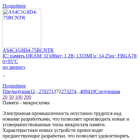
Подробнее
AS4C1G8D4-75BCNTR
IC: память DRAM; 1Гx8бит; 1,2В; 1333МГц; 14,25нс; FBGA78;
0÷95°C
по запросу
0
Подробнее
Предыдущая
1
2
...
270
271
272
273
274
...
409
410
Следующая
20
50
100
200
Памяти - микросхемы
Электронная промышленность неустанно трудится над
новыми разработками, что позволяет производить новые и
усовершенствованные типы микросхем памяти.
Характеристики новых устройств превосходят
предшествующие разработки, что позволяет удовлетворять