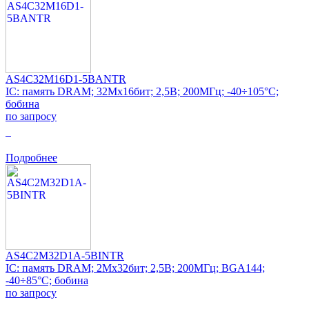
AS4C32M16D1-5BANTR
IC: память DRAM; 32Mx16бит; 2,5В; 200МГц; -40÷105°C;
бобина
по запросу
0
Подробнее
AS4C2M32D1A-5BINTR
IC: память DRAM; 2Mx32бит; 2,5В; 200МГц; BGA144;
-40÷85°C; бобина
по запросу
0