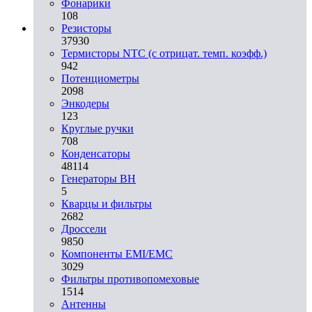
Фонарики
108
Резисторы
37930
Термисторы NTC (с отрицат. темп. коэфф.)
942
Потенциометры
2098
Энкодеры
123
Круглые ручки
708
Конденсаторы
48114
Генераторы ВН
5
Кварцы и фильтры
2682
Дроссели
9850
Компоненты EMI/EMC
3029
Фильтры противопомеховые
1514
Антенны