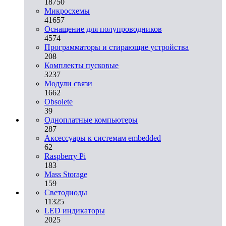
18750
Микросхемы
41657
Оснащение для полупроводников
4574
Программаторы и стирающие устройства
208
Комплекты пусковые
3237
Модули связи
1662
Obsolete
39
Одноплатные компьютеры
287
Аксессуары к системам embedded
62
Raspberry Pi
183
Mass Storage
159
Светодиоды
11325
LED индикаторы
2025