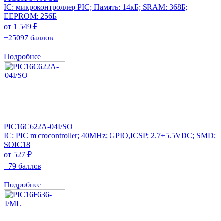
IC: микроконтроллер PIC; Память: 14кБ; SRAM: 368Б;
EEPROM: 256Б
от 1 549 ₽
+25097 баллов
Подробнее
PIC16C622A-04I/SO
IC: PIC microcontroller; 40MHz; GPIO,ICSP; 2.7÷5.5VDC; SMD;
SOIC18
от 527 ₽
+79 баллов
Подробнее