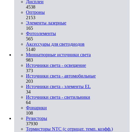
Дисплеи
4538
Оптроны
2153
Элементы лазерные
165
Фотоэлементы
565
Аксессуары для светодиодов
5140
Миниатюрные источники света
983
Источники света - освещение
373
Источники света - автомобильные
203
Источники света - элементы EL
34
Источники света - светильники
64
Фонарики
108
Резисторы
37930
Термисторы NTC (с отрицат. темп. коэфф.)