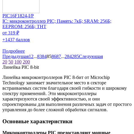
PIC16F1824-I/P
IC: микроконтроллер PIC; Память: 7кБ; SRAM: 256Б;
EEPROM: 256Б; THT
от 319 ₽
+1437 баллов
Подробнее
Предыдущая
1
2
...
83
84
85
86
87
...
284
285
Следующая
20
50
100
200
Линейка PIC 8-bit
Линейка микроконтроллеров PIC 8-бит от Microchip
Technology занимает значительное место в секторе
встраиваемых систем благодаря своей гибкости и широкому
спектру применений. Эти микроконтроллеры
характеризуются своей эффективностью, и они
спроектированы для выполнения различных задач от простого
управления до более сложной обработки сигналов.
Основные характеристики
Микроконтроллеры PIC предоставляют мощные