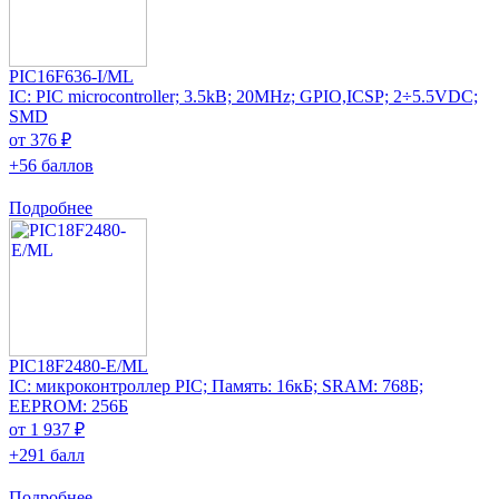
PIC16F636-I/ML
IC: PIC microcontroller; 3.5kB; 20MHz; GPIO,ICSP; 2÷5.5VDC;
SMD
от 376 ₽
+56 баллов
Подробнее
PIC18F2480-E/ML
IC: микроконтроллер PIC; Память: 16кБ; SRAM: 768Б;
EEPROM: 256Б
от 1 937 ₽
+291 балл
Подробнее