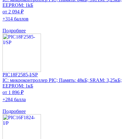
EEPROM: 1kБ
от 2 094 ₽
+314 баллов
Подробнее
PIC18F2585-I/SP
IC: микроконтроллер PIC; Память: 48кБ; SRAM: 3,25кБ;
EEPROM: 1кБ
от 1 896 ₽
+284 балла
Подробнее