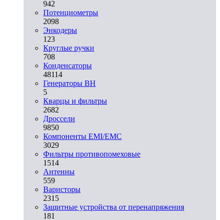
942
Потенциометры
2098
Энкодеры
123
Круглые ручки
708
Конденсаторы
48114
Генераторы ВН
5
Кварцы и фильтры
2682
Дроссели
9850
Компоненты EMI/EMC
3029
Фильтры противопомеховые
1514
Антенны
559
Варисторы
2315
Защитные устройства от перенапряжения
181