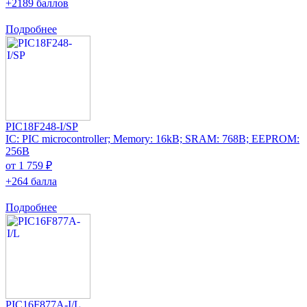
+2189 баллов
Подробнее
PIC18F248-I/SP
IC: PIC microcontroller; Memory: 16kB; SRAM: 768B; EEPROM:
256B
от 1 759 ₽
+264 балла
Подробнее
PIC16F877A-I/L