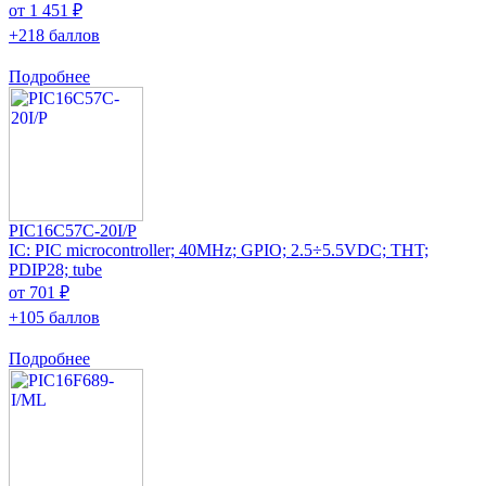
от 1 451 ₽
+218 баллов
Подробнее
PIC16C57C-20I/P
IC: PIC microcontroller; 40MHz; GPIO; 2.5÷5.5VDC; THT;
PDIP28; tube
от 701 ₽
+105 баллов
Подробнее