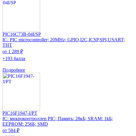
PIC16C73B-04I/SP
IC: PIC microcontroller; 20MHz; GPIO,I2C,ICSP,SPI,USART;
THT
от 1 289 ₽
+193 балла
Подробнее
PIC16F1947-I/PT
IC: микроконтроллер PIC; Память: 28кБ; SRAM: 1kБ;
EEPROM: 256Б; SMD
от 584 ₽