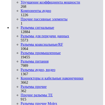
Улучшение коэффициента мощности
268
Компоненты аудио
1226
Прочие пассивные элементы
1
Разъeмы сигнальные
12884
Разъeмы для передачи данных
5573
Разъeмы коаксиальные/RF
1064
Разъeмы промышленные
19455
Разъeмы питания
7989
Разъeмы аудио, видео
1367
Коннекторы и кабельные наконечники
3662
Разъeмы прочие
362
Прочие разъемы TE
915
Разъемы прочие Molex