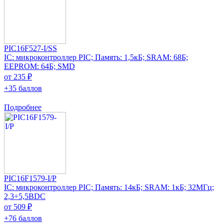
PIC16F527-I/SS
IC: микроконтроллер PIC; Память: 1,5кБ; SRAM: 68Б;
EEPROM: 64Б; SMD
от 235 ₽
+35 баллов
Подробнее
PIC16F1579-I/P
IC: микроконтроллер PIC; Память: 14кБ; SRAM: 1кБ; 32МГц;
2,3÷5,5ВDC
от 509 ₽
+76 баллов