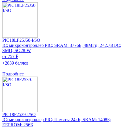
PIC18LF25J50-I/SO
IC: микроконтроллер PIC; SRAM: 3776Б; 48МГц; 2÷2,7ВDC;
SMD; SO28-W
от 757 ₽
+2839 баллов
Подробнее
PIC18F2539-I/SO
IC: микроконтроллер PIC; Память: 24кБ; SRAM: 1408Б;
EEPROM: 256Б