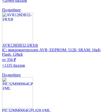
+20969 баллов
Подробнее
AVR128DB32-I/RXB
IC: микроконтроллер AVR; EEPROM: 512Б; SRAM: 16кБ;
Flash: 128кБ
от 356 ₽
+1335 баллов
Подробнее
PIC32MM0064GPL028-I/ML