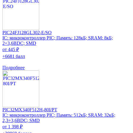
PIC24FJ128GL302-E/SO
IC: микроконтроллер PIC; Память: 128кБ; SRAM: 8кБ;
2÷3,6ВDC; SMD
от 445 ₽
+6681 балл
Подробнее
PIC32MX340F512H-80I/PT
IC: микроконтроллер PIC; Память: 512кБ; SRAM: 32кБ;
2,3÷3,6ВDC; SMD
от 1 398 ₽