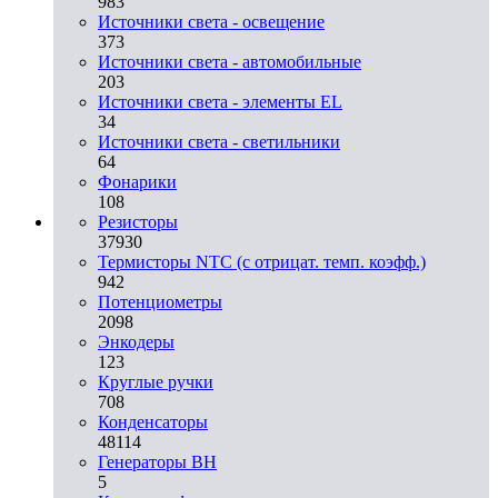
983
Источники света - освещение
373
Источники света - автомобильные
203
Источники света - элементы EL
34
Источники света - светильники
64
Фонарики
108
Резисторы
37930
Термисторы NTC (с отрицат. темп. коэфф.)
942
Потенциометры
2098
Энкодеры
123
Круглые ручки
708
Конденсаторы
48114
Генераторы ВН
5