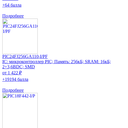
+64 балла
Подробнее
PIC24FJ256GA110-I/PF
IC: микроконтроллер PIC; Память: 256кБ; SRAM: 16кБ;
2÷3,6ВDC; SMD
от 1 422 ₽
+19194 балла
Подробнее