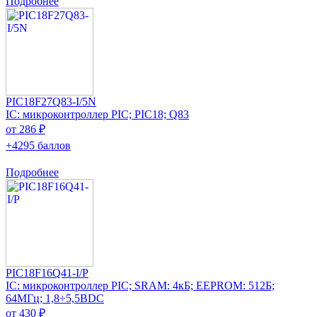
Подробнее
PIC18F27Q83-I/5N
IC: микроконтроллер PIC; PIC18; Q83
от 286 ₽
+4295 баллов
Подробнее
PIC18F16Q41-I/P
IC: микроконтроллер PIC; SRAM: 4кБ; EEPROM: 512Б;
64МГц; 1,8÷5,5ВDC
от 430 ₽