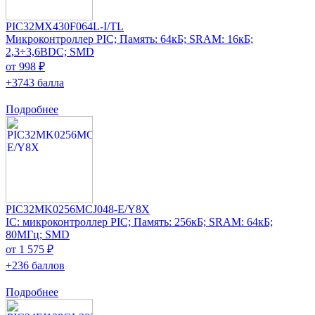
PIC32MX430F064L-I/TL
Микроконтроллер PIC; Память: 64кБ; SRAM: 16кБ;
2,3÷3,6ВDC; SMD
от 998 ₽
+3743 балла
Подробнее
PIC32MK0256MCJ048-E/Y8X
IC: микроконтроллер PIC; Память: 256кБ; SRAM: 64кБ;
80МГц; SMD
от 1 575 ₽
+236 баллов
Подробнее