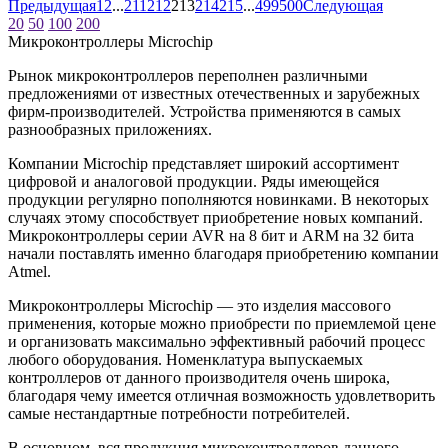
Предыдущая
1
2
...
211
212
213
214
215
...
499
500
Следующая
20
50
100
200
Микроконтроллеры Microchip
Рынок микроконтроллеров переполнен различными
предложениями от известных отечественных и зарубежных
фирм-производителей. Устройства применяются в самых
разнообразных приложениях.
Компании Miсrochip представляет широкий ассортимент
цифровой и аналоговой продукции. Ряды имеющейся
продукции регулярно пополняются новинками. В некоторых
случаях этому способствует приобретение новых компаний.
Микроконтроллеры серии AVR на 8 бит и ARM на 32 бита
начали поставлять именно благодаря приобретению компании
Atmel.
Микроконтроллеры Microchip — это изделия массового
применения, которые можно приобрести по приемлемой цене
и организовать максимально эффективный рабочий процесс
любого оборудования. Номенклатура выпускаемых
контроллеров от данного производителя очень широка,
благодаря чему имеется отличная возможность удовлетворить
самые нестандартные потребности потребителей.
В основном, вся продукция микроконтроллеров данного