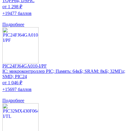
TQFP64; DSPIC
от 1 298 ₽
+19477 баллов
Подробнее
PIC24FJ64GA010-I/PF
IC: микроконтроллер PIC; Память: 64кБ; SRAM: 8кБ; 32МГц;
SMD; PIC24
от 1 046 ₽
+15697 баллов
Подробнее