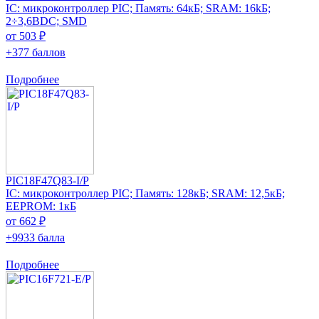
IC: микроконтроллер PIC; Память: 64кБ; SRAM: 16kБ;
2÷3,6ВDC; SMD
от 503 ₽
+377 баллов
Подробнее
PIC18F47Q83-I/P
IC: микроконтроллер PIC; Память: 128кБ; SRAM: 12,5кБ;
EEPROM: 1кБ
от 662 ₽
+9933 балла
Подробнее