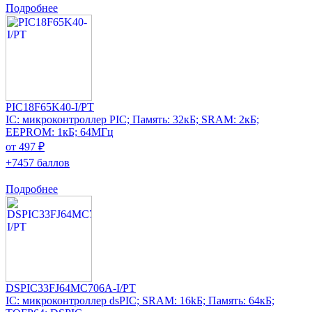
Подробнее
PIC18F65K40-I/PT
IC: микроконтроллер PIC; Память: 32кБ; SRAM: 2кБ;
EEPROM: 1кБ; 64МГц
от 497 ₽
+7457 баллов
Подробнее
DSPIC33FJ64MC706A-I/PT
IC: микроконтроллер dsPIC; SRAM: 16kБ; Память: 64кБ;