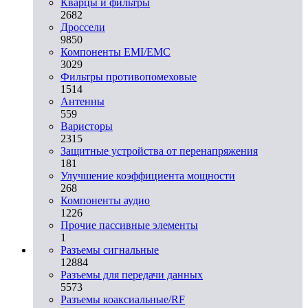
Кварцы и фильтры
2682
Дроссели
9850
Компоненты EMI/EMC
3029
Фильтры противопомеховые
1514
Антенны
559
Варисторы
2315
Защитные устройства от перенапряжения
181
Улучшение коэффициента мощности
268
Компоненты аудио
1226
Прочие пассивные элементы
1
Разъeмы сигнальные
12884
Разъeмы для передачи данных
5573
Разъeмы коаксиальные/RF