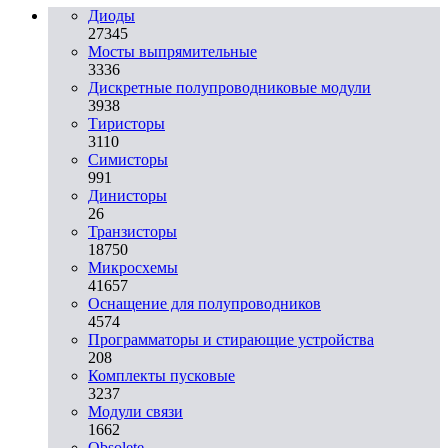
Диоды
27345
Мосты выпрямительные
3336
Дискретные полупроводниковые модули
3938
Тиристоры
3110
Симисторы
991
Динисторы
26
Транзисторы
18750
Микросхемы
41657
Оснащение для полупроводников
4574
Программаторы и стирающие устройства
208
Комплекты пусковые
3237
Модули связи
1662
Obsolete