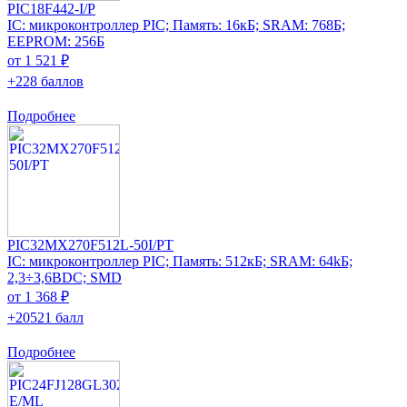
PIC18F442-I/P
IC: микроконтроллер PIC; Память: 16кБ; SRAM: 768Б;
EEPROM: 256Б
от 1 521 ₽
+228 баллов
Подробнее
PIC32MX270F512L-50I/PT
IC: микроконтроллер PIC; Память: 512кБ; SRAM: 64kБ;
2,3÷3,6ВDC; SMD
от 1 368 ₽
+20521 балл
Подробнее