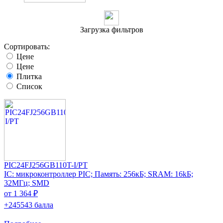
Загрузка фильтров
Сортировать:
Цене
Цене
Плитка
Список
PIC24FJ256GB110T-I/PT
IC: микроконтроллер PIC; Память: 256кБ; SRAM: 16kБ;
32МГц; SMD
от 1 364 ₽
+245543 балла