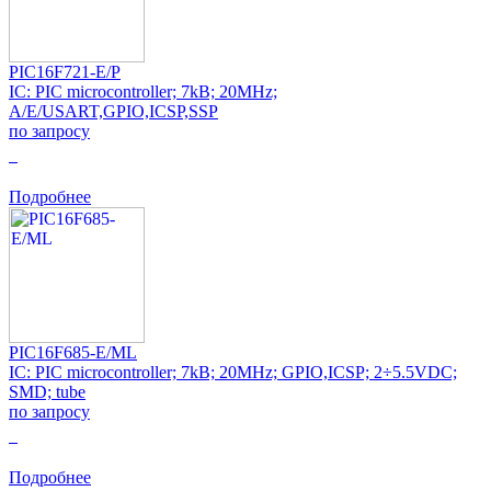
PIC16F721-E/P
IC: PIC microcontroller; 7kB; 20MHz;
A/E/USART,GPIO,ICSP,SSP
по запросу
0
Подробнее
PIC16F685-E/ML
IC: PIC microcontroller; 7kB; 20MHz; GPIO,ICSP; 2÷5.5VDC;
SMD; tube
по запросу
0
Подробнее