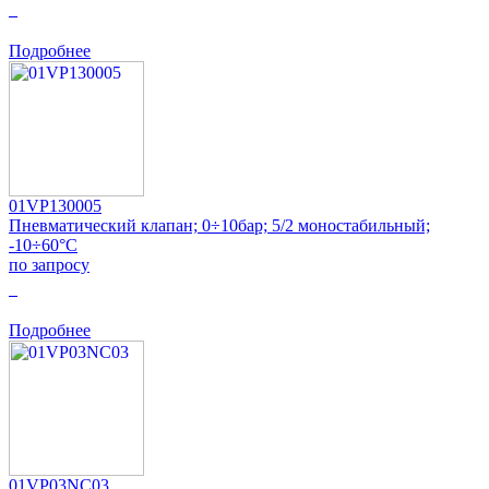
0
Подробнее
01VP130005
Пневматический клапан; 0÷10бар; 5/2 моностабильный;
-10÷60°C
по запросу
0
Подробнее
01VP03NC03