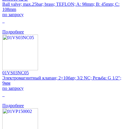
Ball valve; max.25bar; brass; TEFLON; A: 98mm; B: 45mm; C:
108mm
по запросу
0
Подробнее
01VS03NC05
Электромагнитный клапан; 2÷10бар; 3/2 NC; Резьба: G 1/2";
9мм
по запросу
0
Подробнее