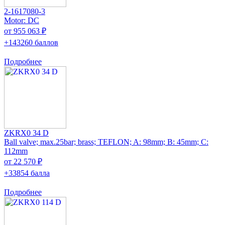
2-1617080-3
Motor: DC
от 955 063 ₽
+143260 баллов
Подробнее
ZKRX0 34 D
Ball valve; max.25bar; brass; TEFLON; A: 98mm; B: 45mm; C:
112mm
от 22 570 ₽
+33854 балла
Подробнее