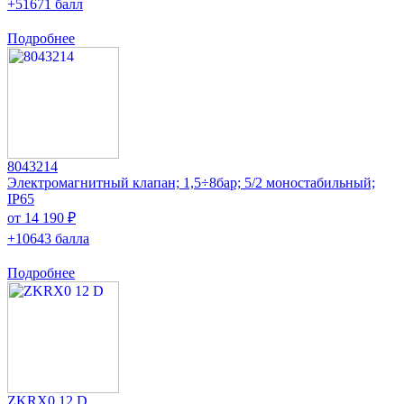
+51671 балл
Подробнее
8043214
Электромагнитный клапан; 1,5÷8бар; 5/2 моностабильный;
IP65
от 14 190 ₽
+10643 балла
Подробнее
ZKRX0 12 D