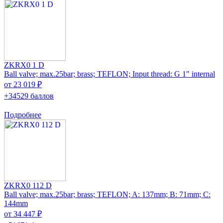
ZKRX0 1 D
Ball valve; max.25bar; brass; TEFLON; Input thread: G 1" internal
от 23 019 ₽
+34529 баллов
Подробнее
ZKRX0 112 D
Ball valve; max.25bar; brass; TEFLON; A: 137mm; B: 71mm; C:
144mm
от 34 447 ₽