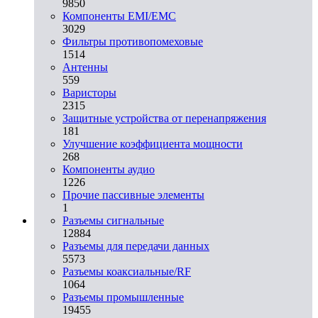
9850
Компоненты EMI/EMC
3029
Фильтры противопомеховые
1514
Антенны
559
Варисторы
2315
Защитные устройства от перенапряжения
181
Улучшение коэффициента мощности
268
Компоненты аудио
1226
Прочие пассивные элементы
1
Разъeмы сигнальные
12884
Разъeмы для передачи данных
5573
Разъeмы коаксиальные/RF
1064
Разъeмы промышленные
19455