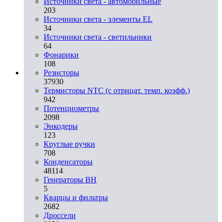
Источники света - автомобильные
203
Источники света - элементы EL
34
Источники света - светильники
64
Фонарики
108
Резисторы
37930
Термисторы NTC (с отрицат. темп. коэфф.)
942
Потенциометры
2098
Энкодеры
123
Круглые ручки
708
Конденсаторы
48114
Генераторы ВН
5
Кварцы и фильтры
2682
Дроссели