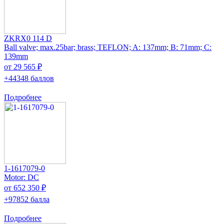
ZKRX0 114 D
Ball valve; max.25bar; brass; TEFLON; A: 137mm; B: 71mm; C:
139mm
от 29 565 ₽
+44348 баллов
Подробнее
1-1617079-0
Motor: DC
от 652 350 ₽
+97852 балла
Подробнее