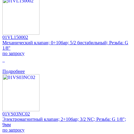
01VL150002
Механический клапан; 0÷10бар; 5/2 бистабильный; Резьба: G
1/8"
по запросу
0
Подробнее
01VS03NC02
Электромагнитный клапан; 2÷10бар; 3/2 NC; Резьба: G 1/8";
9мм
по запросу