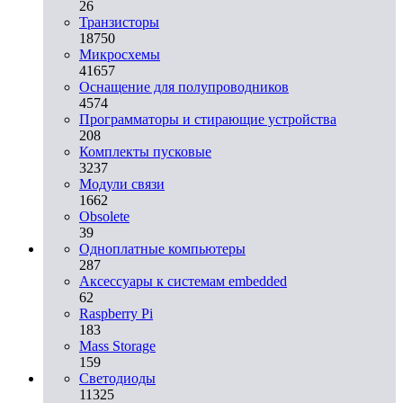
26
Транзисторы
18750
Микросхемы
41657
Оснащение для полупроводников
4574
Программаторы и стирающие устройства
208
Комплекты пусковые
3237
Модули связи
1662
Obsolete
39
Одноплатные компьютеры
287
Аксессуары к системам embedded
62
Raspberry Pi
183
Mass Storage
159
Светодиоды
11325