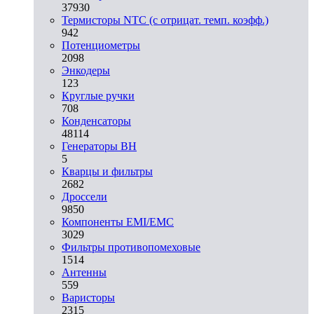
37930
Термисторы NTC (с отрицат. темп. коэфф.)
942
Потенциометры
2098
Энкодеры
123
Круглые ручки
708
Конденсаторы
48114
Генераторы ВН
5
Кварцы и фильтры
2682
Дроссели
9850
Компоненты EMI/EMC
3029
Фильтры противопомеховые
1514
Антенны
559
Варисторы
2315