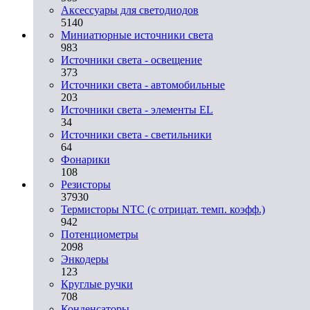
Аксессуары для светодиодов
5140
Миниатюрные источники света
983
Источники света - освещение
373
Источники света - автомобильные
203
Источники света - элементы EL
34
Источники света - светильники
64
Фонарики
108
Резисторы
37930
Термисторы NTC (с отрицат. темп. коэфф.)
942
Потенциометры
2098
Энкодеры
123
Круглые ручки
708
Конденсаторы