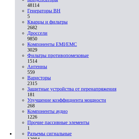
48114
Генераторы ВН
5
Кварцы и фильтры
2682
Дроссели
9850
Компоненты EMI/EMC
3029
Фильтры противопомеховые
1514
Антенны
559
Варисторы
2315
Защитные устройства от перенапряжения
181
Улучшение коэффициента мощности
268
Компоненты аудио
1226
Прочие пассивные элементы
1
Разъeмы сигнальные