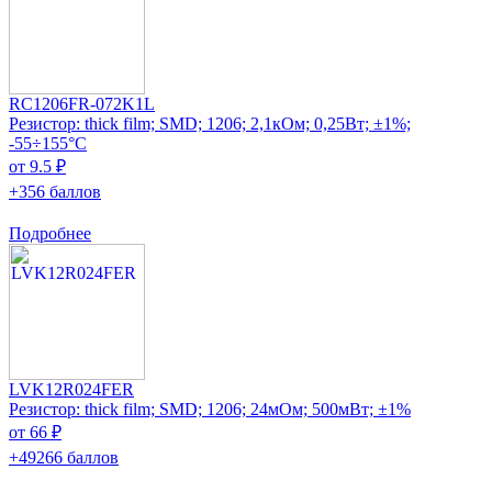
RC1206FR-072K1L
Резистор: thick film; SMD; 1206; 2,1кОм; 0,25Вт; ±1%;
-55÷155°C
от 9.5 ₽
+356 баллов
Подробнее
LVK12R024FER
Резистор: thick film; SMD; 1206; 24мОм; 500мВт; ±1%
от 66 ₽
+49266 баллов