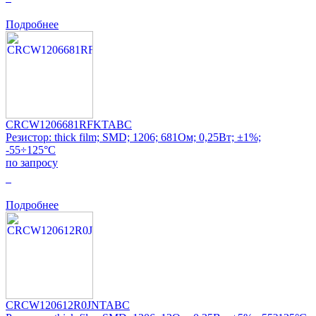
Подробнее
CRCW1206681RFKTABC
Резистор: thick film; SMD; 1206; 681Ом; 0,25Вт; ±1%;
-55÷125°C
по запросу
0
Подробнее
CRCW120612R0JNTABC