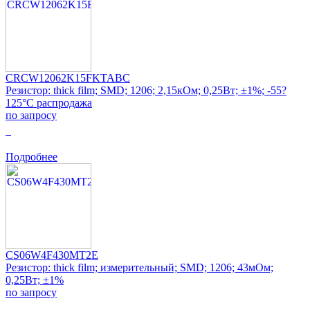
CRCW12062K15FKTABC
Резистор: thick film; SMD; 1206; 2,15кОм; 0,25Вт; ±1%; -55?
125°C распродажа
по запросу
0
Подробнее
CS06W4F430MT2E
Резистор: thick film; измерительный; SMD; 1206; 43мОм;
0,25Вт; ±1%
по запросу
0