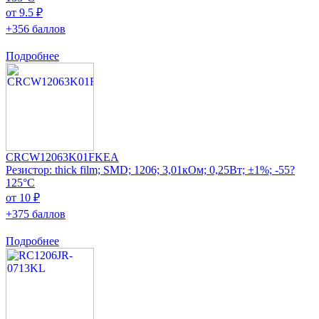
от 9.5 ₽
+356 баллов
Подробнее
CRCW12063K01FKEA
Резистор: thick film; SMD; 1206; 3,01кОм; 0,25Вт; ±1%; -55?
125°C
от 10 ₽
+375 баллов
Подробнее