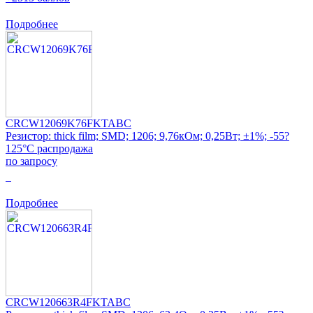
Подробнее
CRCW12069K76FKTABC
Резистор: thick film; SMD; 1206; 9,76кОм; 0,25Вт; ±1%; -55?
125°C распродажа
по запросу
0
Подробнее
CRCW120663R4FKTABC