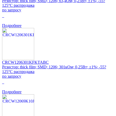
Резистор: thick film; SMD; 1206; 63,4Ом; 0,25Вт; ±1%; -55?
125°C распродажа
по запросу
0
Подробнее
CRCW1206301KFKTABC
Резистор: thick film; SMD; 1206; 301кОм; 0,25Вт; ±1%; -55?
125°C распродажа
по запросу
0
Подробнее