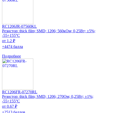
RC1206JR-07560KL
Резистор: thick film; SMD; 1206; 560кОм; 0,25Вт; ±5%;
-55÷155°C
от 1.2 ₽
+4474 балла
Подробнее
RC1206FR-07270RL
Резистор: thick film; SMD; 1206; 270Ом; 0,25Вт; ±1%;
-55÷155°C
от 0.67 ₽
+2513 баллов