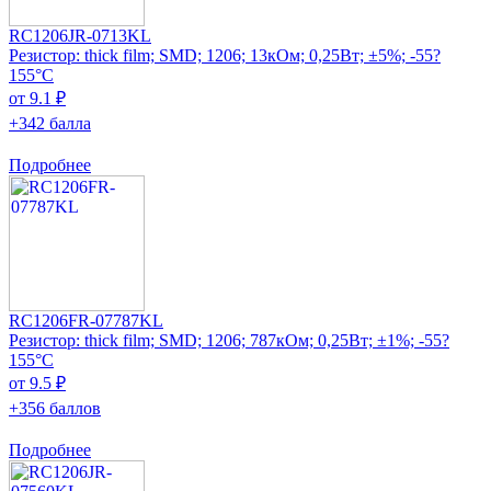
RC1206JR-0713KL
Резистор: thick film; SMD; 1206; 13кОм; 0,25Вт; ±5%; -55?
155°C
от 9.1 ₽
+342 балла
Подробнее
RC1206FR-07787KL
Резистор: thick film; SMD; 1206; 787кОм; 0,25Вт; ±1%; -55?
155°C
от 9.5 ₽
+356 баллов
Подробнее