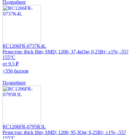
Подробнее
RC1206FR-0737K4L
Резистор: thick film; SMD; 1206; 37,4кОм; 0,25Вт; ±1%; -55?
155°C
от 9.5 ₽
+356 баллов
Подробнее
RC1206FR-0795R3L
Резистор: thick film; SMD; 1206; 95,3Ом; 0,25Вт; ±1%; -55?
155°C