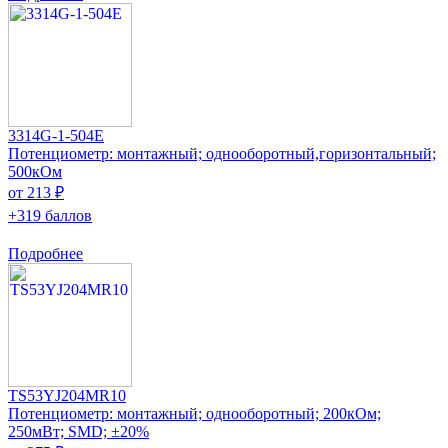
3314G-1-504E
Потенциометр: монтажный; однооборотный,горизонтальный;
500кОм
от 213 ₽
+319 баллов
Подробнее
TS53YJ204MR10
Потенциометр: монтажный; однооборотный; 200кОм;
250мВт; SMD; ±20%