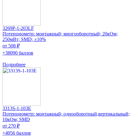
3269P-1-203LF
Потенциометр: монтажный; многооборотный; 20кОм;
250мВт; SMD; ±10%
от 508 ₽
+38090 баллов
Подробнее
3313S-1-103E
Потенциометр: монтажный; однооборотный,вертикальный;
10кОм; SMD
от 270 ₽
+4056 баллов