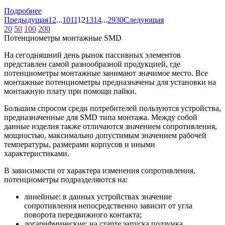
Подробнее
Предыдущая
1
2
...
10
11
12
13
14
...
29
30
Следующая
20
50
100
200
Потенциометры монтажные SMD
На сегодняшний день рынок пассивных элементов
представлен самой разнообразной продукцией, где
потенциометры монтажные занимают значимое место. Все
монтажные потенциометры предназначены для установки на
монтажную плату при помощи пайки.
Большим спросом среди потребителей пользуются устройства,
предназначенные для SMD типа монтажа. Между собой
данные изделия также отличаются значением сопротивления,
мощностью, максимально допустимым значением рабочей
температуры, размерами корпусов и иными
характеристиками.
В зависимости от характера изменения сопротивления,
потенциометры подразделяются на:
линейные: в данных устройствах значение
сопротивления непосредственно зависит от угла
поворота передвижного контакта;
логарифмические: на старте запуска ползунка,