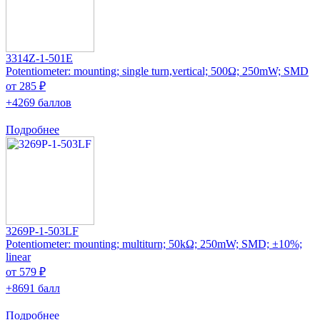
3314Z-1-501E
Potentiometer: mounting; single turn,vertical; 500Ω; 250mW; SMD
от 285 ₽
+4269 баллов
Подробнее
3269P-1-503LF
Potentiometer: mounting; multiturn; 50kΩ; 250mW; SMD; ±10%;
linear
от 579 ₽
+8691 балл
Подробнее