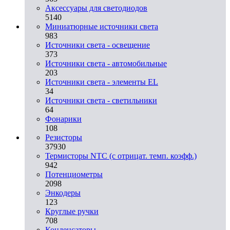
Аксессуары для светодиодов
5140
Миниатюрные источники света
983
Источники света - освещение
373
Источники света - автомобильные
203
Источники света - элементы EL
34
Источники света - светильники
64
Фонарики
108
Резисторы
37930
Термисторы NTC (с отрицат. темп. коэфф.)
942
Потенциометры
2098
Энкодеры
123
Круглые ручки
708
Конденсаторы