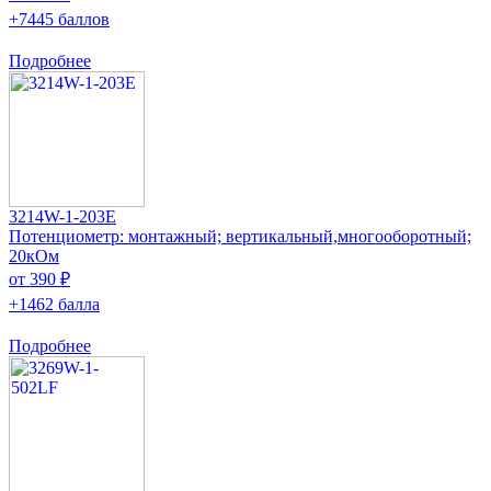
+7445 баллов
Подробнее
3214W-1-203E
Потенциометр: монтажный; вертикальный,многооборотный;
20кОм
от 390 ₽
+1462 балла
Подробнее