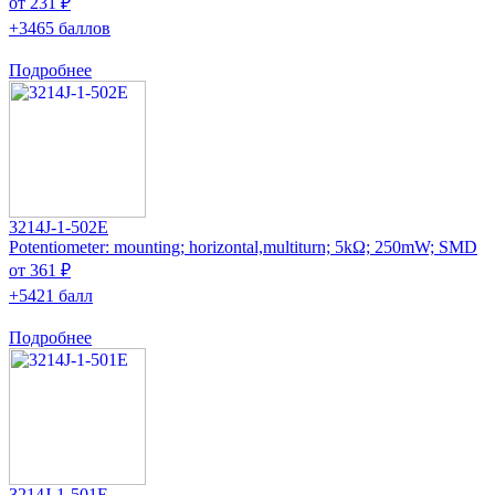
от 231 ₽
+3465 баллов
Подробнее
3214J-1-502E
Potentiometer: mounting; horizontal,multiturn; 5kΩ; 250mW; SMD
от 361 ₽
+5421 балл
Подробнее
3214J-1-501E