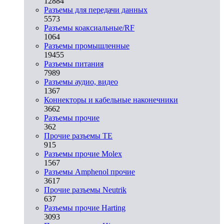
12884
Разъeмы для передачи данных
5573
Разъeмы коаксиальные/RF
1064
Разъeмы промышленные
19455
Разъeмы питания
7989
Разъeмы аудио, видео
1367
Коннекторы и кабельные наконечники
3662
Разъeмы прочие
362
Прочие разъемы TE
915
Разъемы прочие Molex
1567
Разъемы Amphenol прочие
3617
Прочие разъемы Neutrik
637
Разъемы прочие Harting
3093