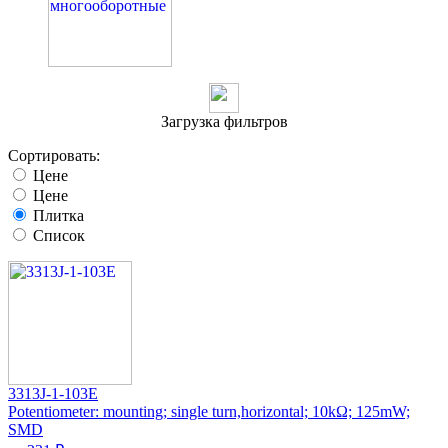
Загрузка фильтров
Сортировать:
Цене
Цене
Плитка
Список
3313J-1-103E
Potentiometer: mounting; single turn,horizontal; 10kΩ; 125mW;
SMD