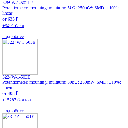
3269W-1-502LF
Potentiometer: mounting; multiturn; 5kΩ; 250mW; SMD; ±10%;
linear
от 633 ₽
+9491 балл
Подробнее
3224W-1-503E
Potentiometer: mounting; multiturn; 50kΩ; 250mW; SMD; ±10%;
linear
от 408 ₽
+15287 баллов
Подробнее