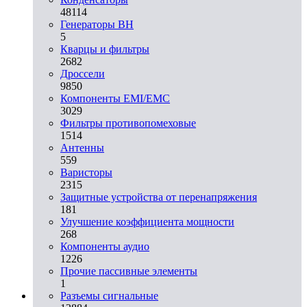
48114
Генераторы ВН
5
Кварцы и фильтры
2682
Дроссели
9850
Компоненты EMI/EMC
3029
Фильтры противопомеховые
1514
Антенны
559
Варисторы
2315
Защитные устройства от перенапряжения
181
Улучшение коэффициента мощности
268
Компоненты аудио
1226
Прочие пассивные элементы
1
Разъeмы сигнальные