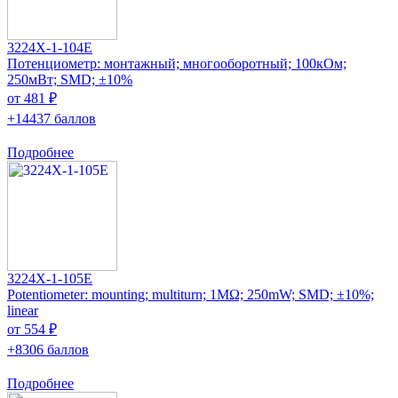
3224X-1-104E
Потенциометр: монтажный; многооборотный; 100кОм;
250мВт; SMD; ±10%
от 481 ₽
+14437 баллов
Подробнее
3224X-1-105E
Potentiometer: mounting; multiturn; 1MΩ; 250mW; SMD; ±10%;
linear
от 554 ₽
+8306 баллов
Подробнее