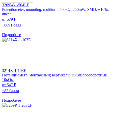
3269W-1-504LF
Potentiometer: mounting; multiturn; 500kΩ; 250mW; SMD; ±10%;
linear
от 579 ₽
+8691 балл
Подробнее
3214X-1-103E
Потенциометр: монтажный; вертикальный,многооборотный;
10кОм
от 547 ₽
+82 балла
Подробнее