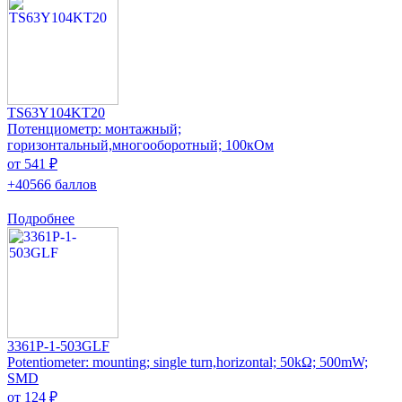
TS63Y104KT20
Потенциометр: монтажный;
горизонтальный,многооборотный; 100кОм
от 541 ₽
+40566 баллов
Подробнее
3361P-1-503GLF
Potentiometer: mounting; single turn,horizontal; 50kΩ; 500mW;
SMD
от 124 ₽