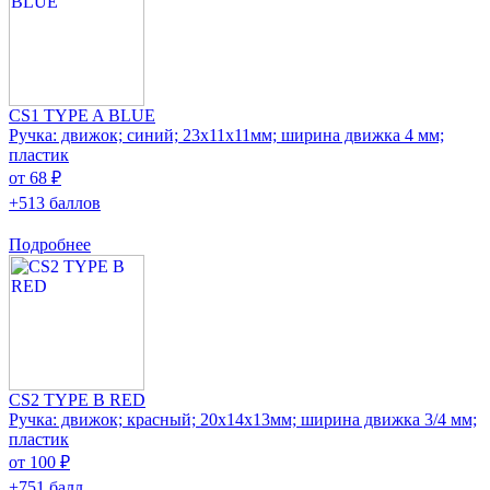
CS1 TYPE A BLUE
Ручка: движок; синий; 23x11x11мм; ширина движка 4 мм;
пластик
от 68 ₽
+513 баллов
Подробнее
CS2 TYPE B RED
Ручка: движок; красный; 20x14x13мм; ширина движка 3/4 мм;
пластик
от 100 ₽
+751 балл