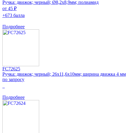
Ручка: движок; черный; Ø8,2x8,9мм; полиамид
от 45 ₽
+673 балла
Подробнее
FC72625
Ручка: движок; черный; 26x11,6x10мм; ширина движка 4 мм
по запросу
0
Подробнее