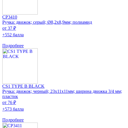
CP3410
Ручка: движок; серый; Ø8,2x8,9мм; полиамид
от 37 ₽
+552 балла
Подробнее
CS1 TYPE B BLACK
Ручка: движок; черный; 23x11x11мм; ширина движка 3/4 мм;
пластик
от 76 ₽
+573 балла
Подробнее