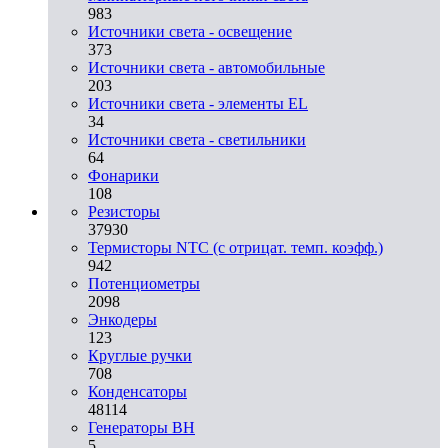
983
Источники света - освещение
373
Источники света - автомобильные
203
Источники света - элементы EL
34
Источники света - светильники
64
Фонарики
108
Резисторы
37930
Термисторы NTC (с отрицат. темп. коэфф.)
942
Потенциометры
2098
Энкодеры
123
Круглые ручки
708
Конденсаторы
48114
Генераторы ВН
5