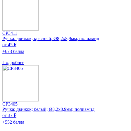
CP3411
Ручка: движок; красный; Ø8,2x8,9мм; полиамид
от 45 ₽
+673 балла
Подробнее
CP3405
Ручка: движок; белый; Ø8,2x8,9мм; полиамид
от 37 ₽
+552 балла