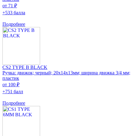
от 71 ₽
+533 балла
Подробнее
CS2 TYPE B BLACK
Ручка: движок; черный; 20x14x13мм; ширина движка 3/4 мм;
пластик
от 100 ₽
+751 балл
Подробнее