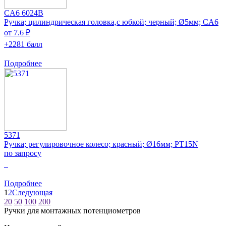
CA6 6024B
Ручка; цилиндрическая головка,с юбкой; черный; Ø5мм; CA6
от 7.6 ₽
+2281 балл
Подробнее
5371
Ручка; регулировочное колесо; красный; Ø16мм; PT15N
по запросу
0
Подробнее
1
2
Следующая
20
50
100
200
Ручки для монтажных потенциометров