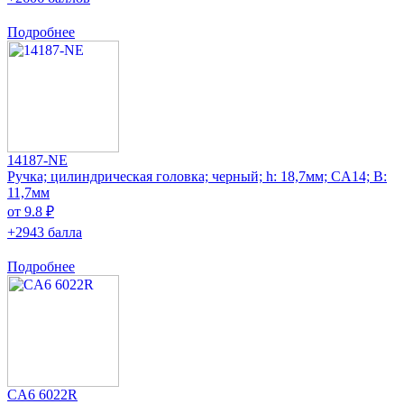
Подробнее
14187-NE
Ручка; цилиндрическая головка; черный; h: 18,7мм; CA14; В:
11,7мм
от 9.8 ₽
+2943 балла
Подробнее
CA6 6022R