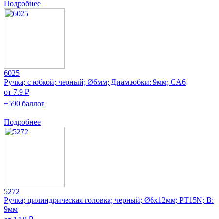
Подробнее
6025
Ручка; с юбкой; черный; Ø6мм; Диам.юбки: 9мм; CA6
от 7.9 ₽
+590 баллов
Подробнее
5272
Ручка; цилиндрическая головка; черный; Ø6x12мм; PT15N; В:
9мм