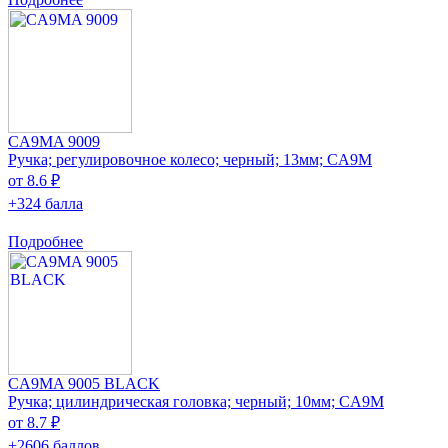
CA9MA 9009
Ручка; регулировочное колесо; черный; 13мм; CA9M
от 8.6 ₽
+324 балла
Подробнее
CA9MA 9005 BLACK
Ручка; цилиндрическая головка; черный; 10мм; CA9M
от 8.7 ₽
+2606 баллов