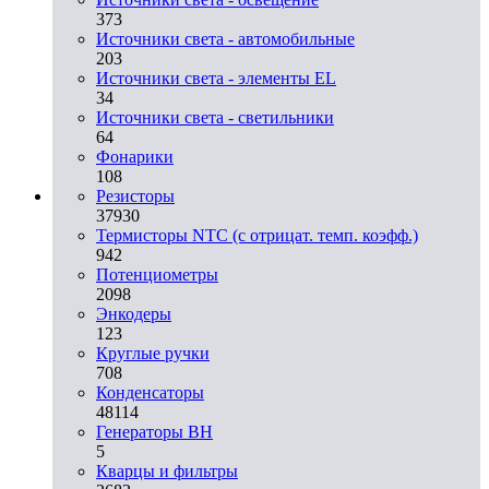
373
Источники света - автомобильные
203
Источники света - элементы EL
34
Источники света - светильники
64
Фонарики
108
Резисторы
37930
Термисторы NTC (с отрицат. темп. коэфф.)
942
Потенциометры
2098
Энкодеры
123
Круглые ручки
708
Конденсаторы
48114
Генераторы ВН
5
Кварцы и фильтры