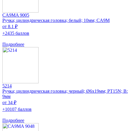
CA9MA 9005
Ручка; цилиндрическая головка; белый; 10мм; CA9M
от 8.1 ₽
+2435 баллов
Подробнее
5214
Ручка; цилиндрическая головка; черный; Ø6x19мм; PT15N; В:
9мм
от 34 ₽
+10107 баллов
Подробнее