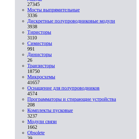
27345
Мосты выпрямительные
3336
Дискретные полупроводниковые модули
3938
Тиристоры
3110
Симисторы
991
Динисторы
26
Транзисторы
18750
Микросхемы
41657
Оснащение для полупроводников
4574
Программаторы и стирающие устройства
208
Комплекты пусковые
3237
Модули связи
1662
Obsolete
39