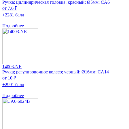
Ручка; цилиндрическая головка; красный; Ø5мм; CA6
от 7.6 ₽
+2281 балл
Подробнее
14003-NE
Ручка; регулировочное колесо; черный; Ø16мм; CA14
от 10 ₽
+2991 балл
Подробнее