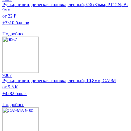
Ручка; цилиндрическая головка; черный; Ø6x35мм; PT15N; В:
9мм
от 22 ₽
+3310 баллов
Подробнее
9067
Ручка; цилиндрическая головка; черный; 10,8мм; CA9M
от 9.5 ₽
+4282 балла
Подробнее