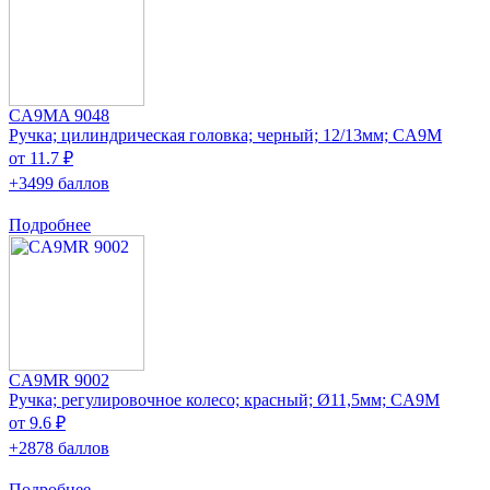
CA9MA 9048
Ручка; цилиндрическая головка; черный; 12/13мм; CA9M
от 11.7 ₽
+3499 баллов
Подробнее
CA9MR 9002
Ручка; регулировочное колесо; красный; Ø11,5мм; CA9M
от 9.6 ₽
+2878 баллов
Подробнее