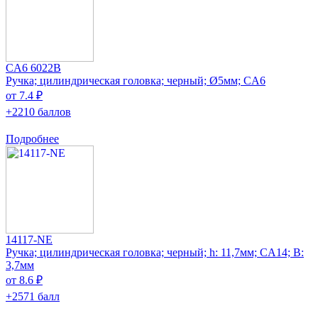
CA6 6022B
Ручка; цилиндрическая головка; черный; Ø5мм; CA6
от 7.4 ₽
+2210 баллов
Подробнее
14117-NE
Ручка; цилиндрическая головка; черный; h: 11,7мм; CA14; В:
3,7мм
от 8.6 ₽
+2571 балл