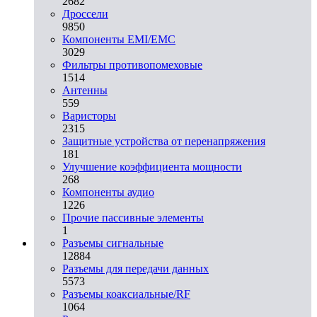
2682
Дроссели
9850
Компоненты EMI/EMC
3029
Фильтры противопомеховые
1514
Антенны
559
Варисторы
2315
Защитные устройства от перенапряжения
181
Улучшение коэффициента мощности
268
Компоненты аудио
1226
Прочие пассивные элементы
1
Разъeмы сигнальные
12884
Разъeмы для передачи данных
5573
Разъeмы коаксиальные/RF
1064