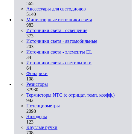
565
Аксессуары для светодиодов
5140
Миниатюрные источники света
983
Источники света - освещение
373
Источники света - автомобильные
203
Источники света - элементы EL
34
Источники света - светильники
64
Фонарики
108
Резисторы
37930
Термисторы NTC (с отрицат. темп. коэфф.)
942
Потенциометры
2098
Энкодеры
123
Круглые ручки
708