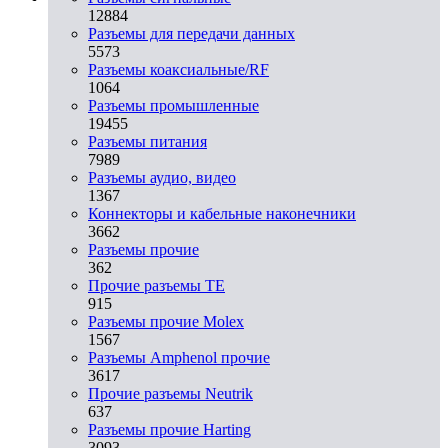
12884
Разъeмы для передачи данных
5573
Разъeмы коаксиальные/RF
1064
Разъeмы промышленные
19455
Разъeмы питания
7989
Разъeмы аудио, видео
1367
Коннекторы и кабельные наконечники
3662
Разъeмы прочие
362
Прочие разъемы TE
915
Разъемы прочие Molex
1567
Разъемы Amphenol прочие
3617
Прочие разъемы Neutrik
637
Разъемы прочие Harting
3093