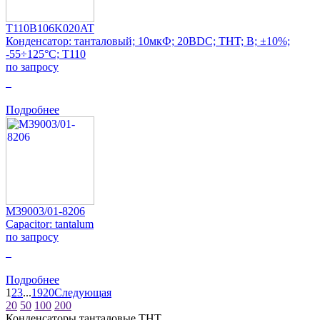
T110B106K020AT
Конденсатор: танталовый; 10мкФ; 20ВDC; THT; B; ±10%;
-55÷125°C; T110
по запросу
0
Подробнее
M39003/01-8206
Capacitor: tantalum
по запросу
0
Подробнее
1
2
3
...
19
20
Следующая
20
50
100
200
Конденсаторы танталовые THT