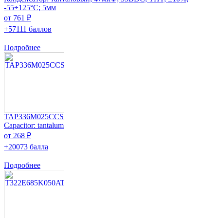
-55÷125°C; 5мм
от 761 ₽
+57111 баллов
Подробнее
TAP336M025CCS
Capacitor: tantalum
от 268 ₽
+20073 балла
Подробнее