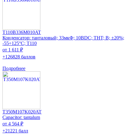
T110B336M010AT
Конденсатор: танталовый; 33мкФ; 10ВDC; THT; B; ±20%;
-55÷125°C; T110
от 1 611 ₽
+126828 баллов
Подробнее
T350M107K020AT
Capacitor: tantalum
от 4 564 ₽
+21221 балл