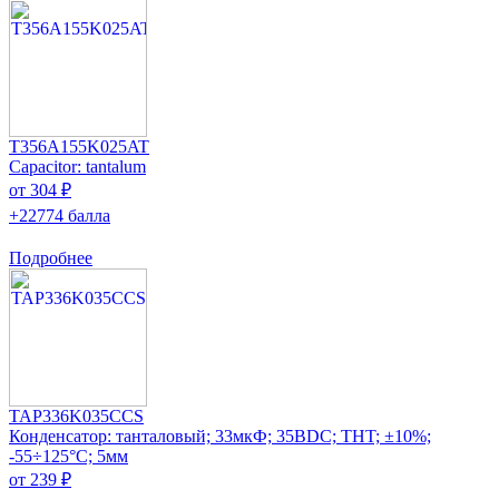
T356A155K025AT
Capacitor: tantalum
от 304 ₽
+22774 балла
Подробнее
TAP336K035CCS
Конденсатор: танталовый; 33мкФ; 35ВDC; THT; ±10%;
-55÷125°C; 5мм
от 239 ₽