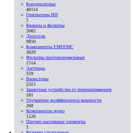
Конденсаторы
48114
Генераторы ВН
5
Кварцы и фильтры
2682
Дроссели
9850
Компоненты EMI/EMC
3029
Фильтры противопомеховые
1514
Антенны
559
Варисторы
2315
Защитные устройства от перенапряжения
181
Улучшение коэффициента мощности
268
Компоненты аудио
1226
Прочие пассивные элементы
1
Разъeмы сигнальные