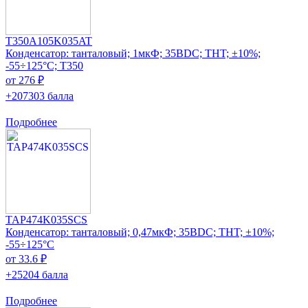
T350A105K035AT
Конденсатор: танталовый; 1мкФ; 35ВDC; THT; ±10%;
-55÷125°C; T350
от 276 ₽
+207303 балла
Подробнее
TAP474K035SCS
Конденсатор: танталовый; 0,47мкФ; 35ВDC; THT; ±10%;
-55÷125°C
от 33.6 ₽
+25204 балла
Подробнее