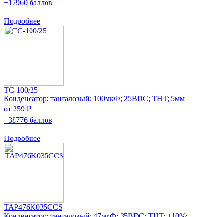
+17960 баллов
Подробнее
TC-100/25
Конденсатор: танталовый; 100мкФ; 25ВDC; THT; 5мм
от 259 ₽
+38776 баллов
Подробнее
TAP476K035CCS
Конденсатор: танталовый; 47мкФ; 35ВDC; THT; ±10%;