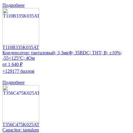
Подробнее
T110B335K035AT
Конденсатор: танталовый; 3,3мкФ; 35ВDC; THT; B; ±10%;
-55÷125°C; 4Ом
от 1 640 ₽
+129177 баллов
Подробнее
T356C475K025AT
Capacitor: tantalum