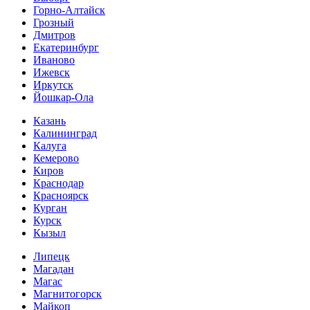
Горно-Алтайск
Грозный
Дмитров
Екатеринбург
Иваново
Ижевск
Иркутск
Йошкар-Ола
Казань
Калининград
Калуга
Кемерово
Киров
Краснодар
Красноярск
Курган
Курск
Кызыл
Липецк
Магадан
Магас
Магнитогорск
Майкоп