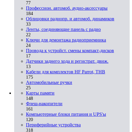
77
Профессион. автомоб. аудио-аксессуары
184
Облицовки радиопр. и автомоб. динамиков
33
Ленты, соединяющие панель с радио
22
Ключи для демонтажа радиоприемника
24
Провода к устройст. смены компакт-дисков
17
Датчики заднего хода и регистрат. движ.
13
Кабели для комплектов HF Parrot, THB
175
Автомобильные ручки
25
Карты памяти
148
Флеш-накопители
161
Компьютерные блоки питания и UPS'ы
120
Периферийные устройства
318