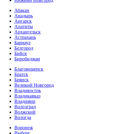
Нижний Новгород
Абакан
Анадырь
Ангарск
Апатиты
Архангельск
Астрахань
Барнаул
Белгород
Бийск
Биробиджан
Благовещенск
Братск
Брянск
Великий Новгород
Владивосток
Владикавказ
Владимир
Волгоград
Волжский
Вологда
Воронеж
Выборг