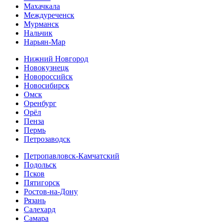
Махачкала
Междуреченск
Мурманск
Нальчик
Нарьян-Мар
Нижний Новгород
Новокузнецк
Новороссийск
Новосибирск
Омск
Оренбург
Орёл
Пенза
Пермь
Петрозаводск
Петропавловск-Камчатский
Подольск
Псков
Пятигорск
Ростов-на-Дону
Рязань
Салехард
Самара