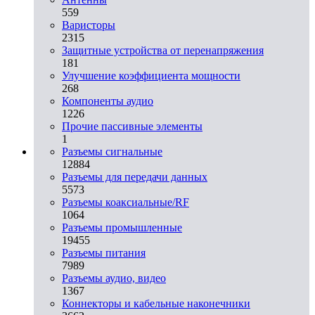
559
Варисторы
2315
Защитные устройства от перенапряжения
181
Улучшение коэффициента мощности
268
Компоненты аудио
1226
Прочие пассивные элементы
1
Разъeмы сигнальные
12884
Разъeмы для передачи данных
5573
Разъeмы коаксиальные/RF
1064
Разъeмы промышленные
19455
Разъeмы питания
7989
Разъeмы аудио, видео
1367
Коннекторы и кабельные наконечники