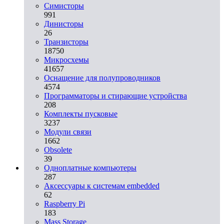
Симисторы
991
Динисторы
26
Транзисторы
18750
Микросхемы
41657
Оснащение для полупроводников
4574
Программаторы и стирающие устройства
208
Комплекты пусковые
3237
Модули связи
1662
Obsolete
39
Одноплатные компьютеры
287
Аксессуары к системам embedded
62
Raspberry Pi
183
Mass Storage