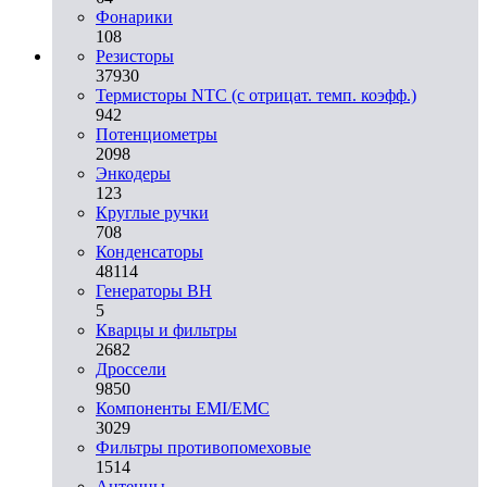
Фонарики
108
Резисторы
37930
Термисторы NTC (с отрицат. темп. коэфф.)
942
Потенциометры
2098
Энкодеры
123
Круглые ручки
708
Конденсаторы
48114
Генераторы ВН
5
Кварцы и фильтры
2682
Дроссели
9850
Компоненты EMI/EMC
3029
Фильтры противопомеховые
1514
Антенны