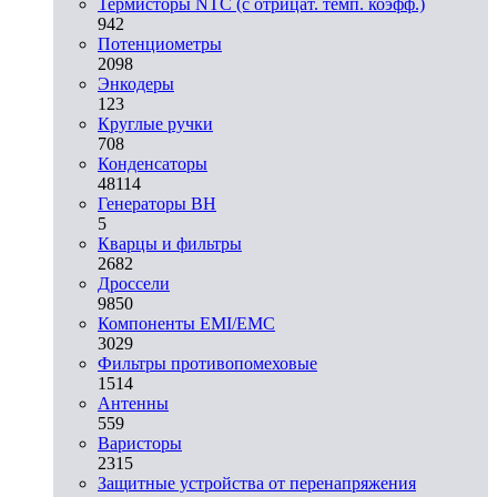
Термисторы NTC (с отрицат. темп. коэфф.)
942
Потенциометры
2098
Энкодеры
123
Круглые ручки
708
Конденсаторы
48114
Генераторы ВН
5
Кварцы и фильтры
2682
Дроссели
9850
Компоненты EMI/EMC
3029
Фильтры противопомеховые
1514
Антенны
559
Варисторы
2315
Защитные устройства от перенапряжения