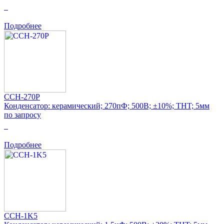
0
Подробнее
CCH-270P
Конденсатор: керамический; 270пФ; 500В; ±10%; THT; 5мм
по запросу
0
Подробнее
CCH-1K5