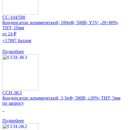
CC-104/500
Конденсатор: керамический; 100нФ; 500В; Y5V; -20÷80%;
THT; 10мм
от 24 ₽
+17897 баллов
Подробнее
CCH-3K3
Конденсатор: керамический; 3,3нФ; 500В; ±20%; THT; 5мм
по запросу
0
Подробнее