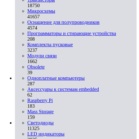
18750
Микросхемы
41657
Оснащение для полупроводников
4574
Программаторы и стирающие устройства
208
Комплекты пусковые
3237
Модули связи
1662
Obsolete
39
Одноплатные компьютеры
287
Аксессуары к системам embedded
62
Raspberry Pi
183
Mass Storage
159
Светодиоды
11325
LED индикаторы