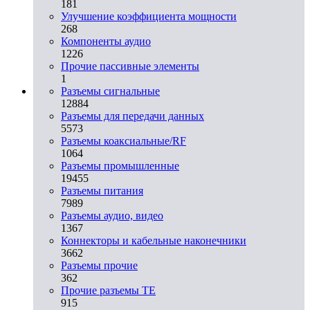
181
Улучшение коэффициента мощности
268
Компоненты аудио
1226
Прочие пассивные элементы
1
Разъeмы сигнальные
12884
Разъeмы для передачи данных
5573
Разъeмы коаксиальные/RF
1064
Разъeмы промышленные
19455
Разъeмы питания
7989
Разъeмы аудио, видео
1367
Коннекторы и кабельные наконечники
3662
Разъeмы прочие
362
Прочие разъемы TE
915