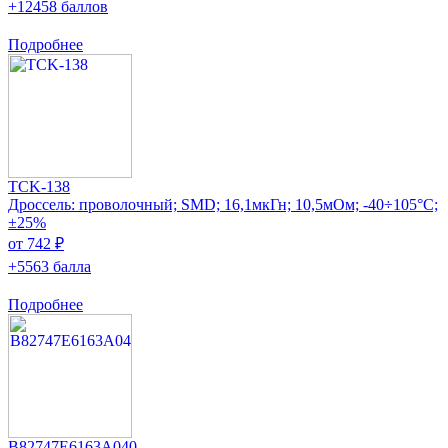
+12458 баллов
Подробнее
TCK-138
Дроссель: проволочный; SMD; 16,1мкГн; 10,5мОм; -40÷105°C;
±25%
от 742 ₽
+5563 балла
Подробнее
B82747E6163A040