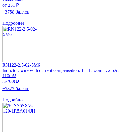
от 251 ₽
+3758 баллов
Подробнее
RN122-2.5-02-5M6
Inductor: wire with current compensation; THT; 5.6mH; 2.5A;
110mΩ
от 388 ₽
+5827 баллов
Подробнее