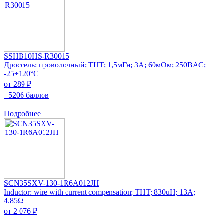
SSHB10HS-R30015
Дроссель: проволочный; THT; 1,5мГн; 3А; 60мОм; 250ВAC;
-25÷120°C
от 289 ₽
+5206 баллов
Подробнее
SCN35SXV-130-1R6A012JH
Inductor: wire with current compensation; THT; 830uH; 13A;
4.85Ω
от 2 076 ₽