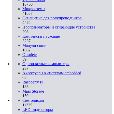
18750
Микросхемы
41657
Оснащение для полупроводников
4574
Программаторы и стирающие устройства
208
Комплекты пусковые
3237
Модули связи
1662
Obsolete
39
Одноплатные компьютеры
287
Аксессуары к системам embedded
62
Raspberry Pi
183
Mass Storage
159
Светодиоды
11325
LED индикаторы