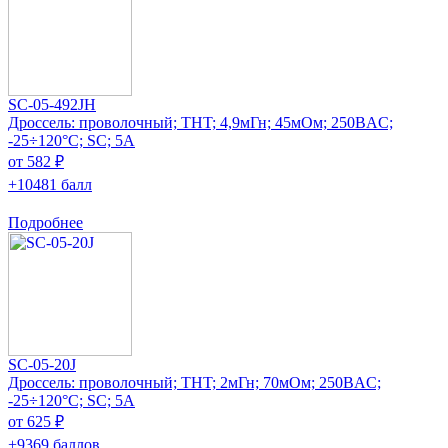
SC-05-492JH
Дроссель: проволочный; THT; 4,9мГн; 45мОм; 250ВAC;
-25÷120°C; SC; 5А
от 582 ₽
+10481 балл
Подробнее
SC-05-20J
Дроссель: проволочный; THT; 2мГн; 70мОм; 250ВAC;
-25÷120°C; SC; 5А
от 625 ₽
+9369 баллов