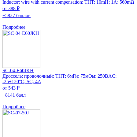
Inductor: wire with current compensation; THT; 10mH; 1A; 560mΩ
от 388 ₽
+5827 баллов
Подробнее
SC-04-E60JKH
Дроссель: проволочный; THT; 6мГн; 75мОм; 250ВAC;
-25÷120°C; SC; 4А
от 543 ₽
+8141 балл
Подробнее