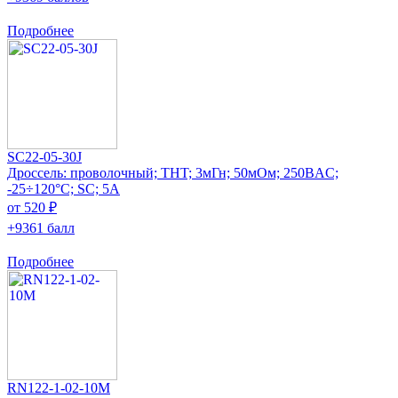
Подробнее
SC22-05-30J
Дроссель: проволочный; THT; 3мГн; 50мОм; 250ВAC;
-25÷120°C; SC; 5А
от 520 ₽
+9361 балл
Подробнее
RN122-1-02-10M