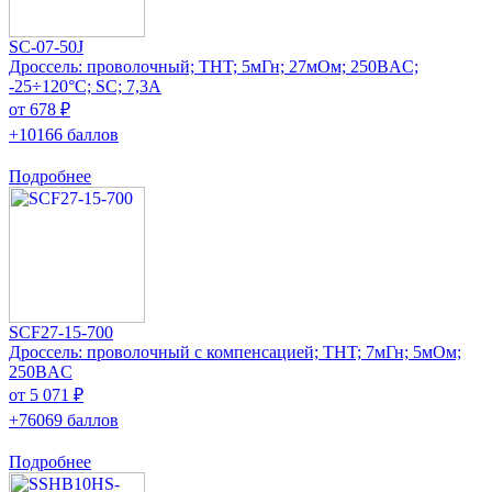
SC-07-50J
Дроссель: проволочный; THT; 5мГн; 27мОм; 250ВAC;
-25÷120°C; SC; 7,3А
от 678 ₽
+10166 баллов
Подробнее
SCF27-15-700
Дроссель: проволочный с компенсацией; THT; 7мГн; 5мОм;
250ВAC
от 5 071 ₽
+76069 баллов
Подробнее