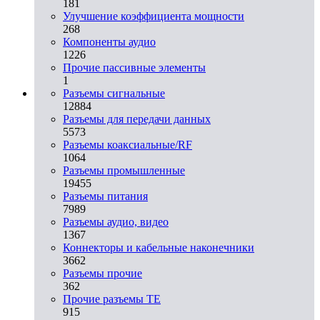
181
Улучшение коэффициента мощности
268
Компоненты аудио
1226
Прочие пассивные элементы
1
Разъeмы сигнальные
12884
Разъeмы для передачи данных
5573
Разъeмы коаксиальные/RF
1064
Разъeмы промышленные
19455
Разъeмы питания
7989
Разъeмы аудио, видео
1367
Коннекторы и кабельные наконечники
3662
Разъeмы прочие
362
Прочие разъемы TE
915