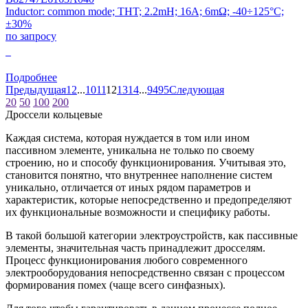
Inductor: common mode; THT; 2.2mH; 16A; 6mΩ; -40÷125°C;
±30%
по запросу
0
Подробнее
Предыдущая
1
2
...
10
11
12
13
14
...
94
95
Следующая
20
50
100
200
Дроссели кольцевые
Каждая система, которая нуждается в том или ином
пассивном элементе, уникальна не только по своему
строению, но и способу функционирования. Учитывая это,
становится понятно, что внутреннее наполнение систем
уникально, отличается от иных рядом параметров и
характеристик, которые непосредственно и предопределяют
их функциональные возможности и специфику работы.
В такой большой категории электроустройств, как пассивные
элементы, значительная часть принадлежит дросселям.
Процесс функционирования любого современного
электрооборудования непосредственно связан с процессом
формирования помех (чаще всего синфазных).