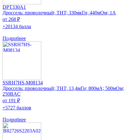
DPT330A1
Дроссель: проволочный; THT; 330мкГн; 440мОм; 1А
от 268 ₽
+20134 балла
Подробнее
SSRH7HS-M08134
Дроссель: проволочный; THT; 13,4мГн; 800мА; 500мОм;
250ВAC
от 191 ₽
+5727 баллов
Подробнее