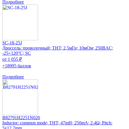
Подробнее
SC-18-25J
Дроссель: проволочный; THT; 2,5мГн; 10мОм; 250ВAC;
-25÷120°C; SC
от 1 055 ₽
+18995 баллов
Подробнее
B82791H2251N020
Inductor: common mode; THT; 47mH; 250mA; 2.4Ω; Pitch:
5x12.7mm