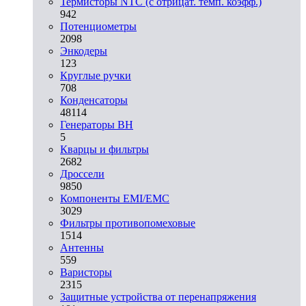
Термисторы NTC (с отрицат. темп. коэфф.)
942
Потенциометры
2098
Энкодеры
123
Круглые ручки
708
Конденсаторы
48114
Генераторы ВН
5
Кварцы и фильтры
2682
Дроссели
9850
Компоненты EMI/EMC
3029
Фильтры противопомеховые
1514
Антенны
559
Варисторы
2315
Защитные устройства от перенапряжения