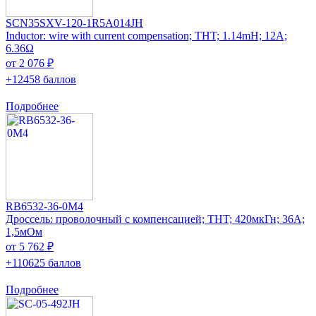
SCN35SXV-120-1R5A014JH
Inductor: wire with current compensation; THT; 1.14mH; 12A;
6.36Ω
от 2 076 ₽
+12458 баллов
Подробнее
RB6532-36-0M4
Дроссель: проволочный с компенсацией; THT; 420мкГн; 36А;
1,5мОм
от 5 762 ₽
+110625 баллов
Подробнее