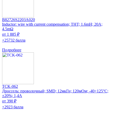
B82726S2203A020
Inductor: wire with current compensation; THT; 1.6mH; 20A;
4.5mΩ
от 1 885 ₽
+25732 балла
Подробнее
TCK-062
Дроссель: проволочный; SMD; 12мкГн; 120мОм; -40÷125°C;
±20%; 1,4А
от 390 ₽
+2923 балла