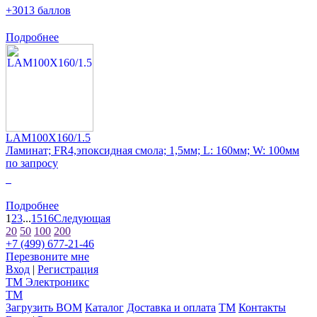
+3013 баллов
Подробнее
LAM100X160/1.5
Ламинат; FR4,эпоксидная смола; 1,5мм; L: 160мм; W: 100мм
по запросу
0
Подробнее
1
2
3
...
15
16
Следующая
20
50
100
200
+7 (499) 677-21-46
Перезвоните мне
Вход
|
Регистрация
TM
Электроникс
TM
Загрузить BOM
Каталог
Доставка и оплата
TM
Контакты