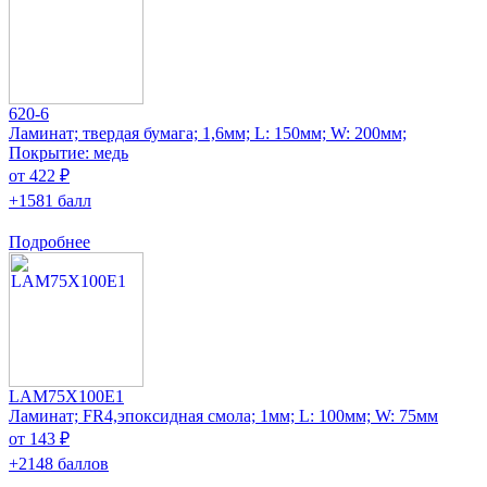
620-6
Ламинат; твердая бумага; 1,6мм; L: 150мм; W: 200мм;
Покрытие: медь
от 422 ₽
+1581 балл
Подробнее
LAM75X100E1
Ламинат; FR4,эпоксидная смола; 1мм; L: 100мм; W: 75мм
от 143 ₽
+2148 баллов