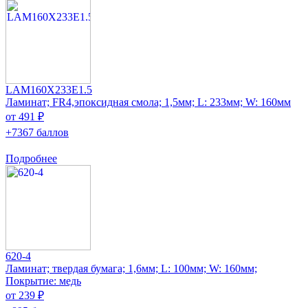
LAM160X233E1.5
Ламинат; FR4,эпоксидная смола; 1,5мм; L: 233мм; W: 160мм
от 491 ₽
+7367 баллов
Подробнее
620-4
Ламинат; твердая бумага; 1,6мм; L: 100мм; W: 160мм;
Покрытие: медь
от 239 ₽