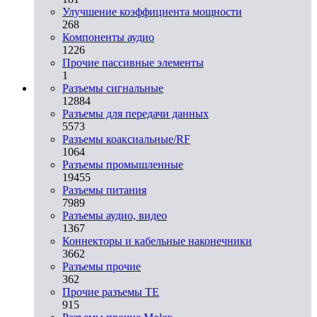
Улучшение коэффициента мощности
268
Компоненты аудио
1226
Прочие пассивные элементы
1
Разъeмы сигнальные
12884
Разъeмы для передачи данных
5573
Разъeмы коаксиальные/RF
1064
Разъeмы промышленные
19455
Разъeмы питания
7989
Разъeмы аудио, видео
1367
Коннекторы и кабельные наконечники
3662
Разъeмы прочие
362
Прочие разъемы TE
915