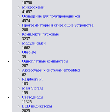
18750
Микросхемы
41657
Оснащение для полупроводников
4574
Программаторы и стирающие устройства
208
Комплекты пусковые
3237
Модули связи
1662
Obsolete
39
Одноплатные компьютеры
287
Аксессуары к системам embedded
62
Raspberry Pi
183
Mass Storage
159
Светодиоды
11325
LED индикаторы
2025