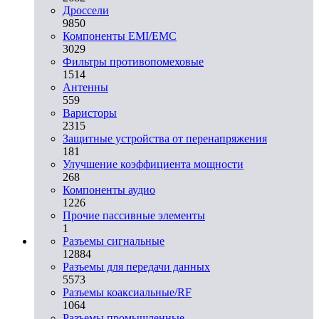
Дроссели
9850
Компоненты EMI/EMC
3029
Фильтры противопомеховые
1514
Антенны
559
Варисторы
2315
Защитные устройства от перенапряжения
181
Улучшение коэффициента мощности
268
Компоненты аудио
1226
Прочие пассивные элементы
1
Разъeмы сигнальные
12884
Разъeмы для передачи данных
5573
Разъeмы коаксиальные/RF
1064
Разъeмы промышленные