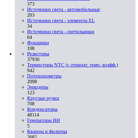
373
Источники света - автомобильные
203
Источники света - элементы EL
34
Источники света - светильники
64
Фонарики
108
Резисторы
37930
Термисторы NTC (с отрицат. темп. коэфф.)
942
Потенциометры
2098
Энкодеры
123
Круглые ручки
708
Конденсаторы
48114
Генераторы ВН
5
Кварцы и фильтры
2682