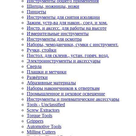
Инструменты общего применения
Щипцы, ножницы, ножи
Пинцеты
Инструменты для снятия изоляции
Зажим. устр-ва для након., соед. и хом.
Инстр. и аксесс. для работы на высоте
Измерительные инструменты
Инструменты для осмотра
Наборы, чемоданчики, сумки с инструмент.
Ручки, стойки
Пистол. для склеив., устан. горяч. возд.
Электроинструменты и аксессуары
Сверла
Плашки и метчики
Развёртки
Абразивные материалы
Наборы наконечников к отверткам
Промышленное и цеховое освещение
Инструменты и пневматические аксессуары
Tools - Unclassified
Screw Extractors
Torque Tools
Grippers
Automotive Tools
Milling Cutters