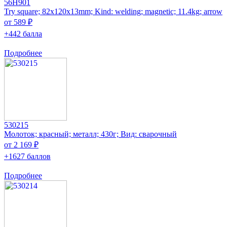
56H901
Try square; 82x120x13mm; Kind: welding; magnetic; 11.4kg; arrow
от 589 ₽
+442 балла
Подробнее
530215
Молоток; красный; металл; 430г; Вид: сварочный
от 2 169 ₽
+1627 баллов
Подробнее