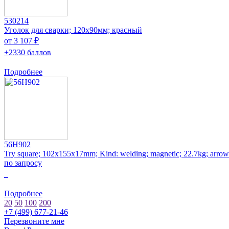
530214
Уголок для сварки; 120x90мм; красный
от 3 107 ₽
+2330 баллов
Подробнее
56H902
Try square; 102x155x17mm; Kind: welding; magnetic; 22.7kg; arrow
по запросу
0
Подробнее
20
50
100
200
+7 (499) 677-21-46
Перезвоните мне