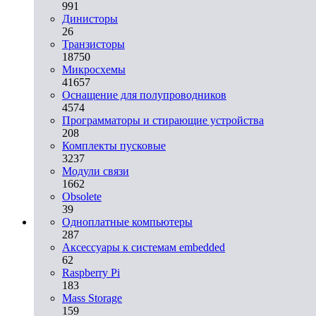
991
Динисторы
26
Транзисторы
18750
Микросхемы
41657
Оснащение для полупроводников
4574
Программаторы и стирающие устройства
208
Комплекты пусковые
3237
Модули связи
1662
Obsolete
39
Одноплатные компьютеры
287
Аксессуары к системам embedded
62
Raspberry Pi
183
Mass Storage
159