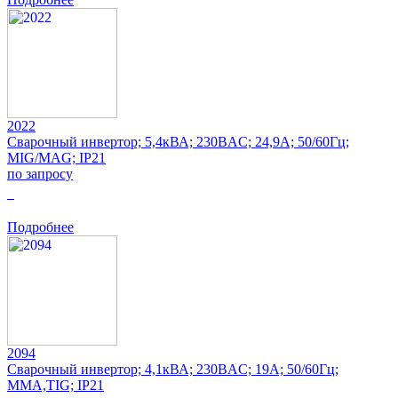
2022
Сварочный инвертор; 5,4кВА; 230ВAC; 24,9А; 50/60Гц;
MIG/MAG; IP21
по запросу
0
Подробнее
2094
Сварочный инвертор; 4,1кВА; 230ВAC; 19А; 50/60Гц;
MMA,TIG; IP21