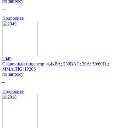
по запросу
0
Подробнее
2049
Сварочный инвертор; 4,4кВА; 230ВAC; 20А; 50/60Гц;
MMA,TIG; IP20S
по запросу
0
Подробнее