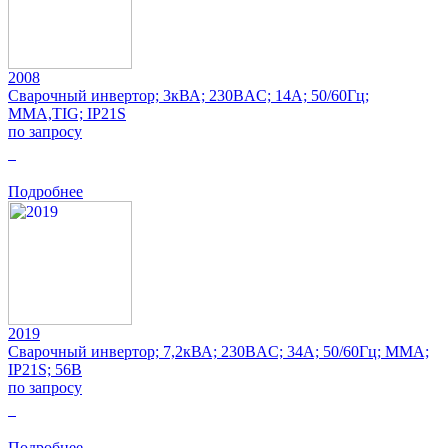
2008
Сварочный инвертор; 3кВА; 230ВAC; 14А; 50/60Гц;
MMA,TIG; IP21S
по запросу
0
Подробнее
2019
Сварочный инвертор; 7,2кВА; 230ВAC; 34А; 50/60Гц; MMA;
IP21S; 56В
по запросу
0
Подробнее