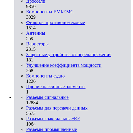
Дроссели
9850
Компоненты EMI/EMC
3029
Фильтры противопомеховые
1514
Антенны
559
Варисторы
2315
Защитные устройства от перенапряжения
181
Улучшение коэффициента мощности
268
Компоненты аудио
1226
Прочие пассивные элементы
1
Разъeмы сигнальные
12884
Разъeмы для передачи данных
5573
Разъeмы коаксиальные/RF
1064
Разъeмы промышленные