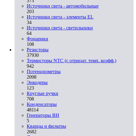
373
Источники света - автомобильные
203
Источники света - элементы EL
34
Источники света - светильники
64
Фонарики
108
Резисторы
37930
Термисторы NTC (с отрицат. темп. коэфф.)
942
Потенциометры
2098
Энкодеры
123
Круглые ручки
708
Конденсаторы
48114
Генераторы ВН
5
Кварцы и фильтры
2682