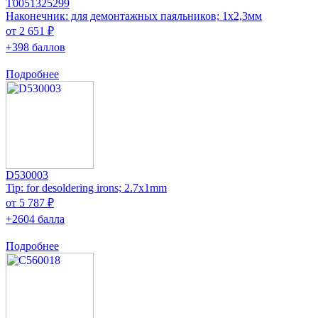
T0051325299
Наконечник: для демонтажных паяльников; 1x2,3мм
от 2 651 ₽
+398 баллов
Подробнее
D530003
Tip: for desoldering irons; 2.7x1mm
от 5 787 ₽
+2604 балла
Подробнее