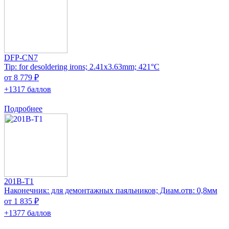
DFP-CN7
Tip: for desoldering irons; 2.41x3.63mm; 421°C
от 8 779 ₽
+1317 баллов
Подробнее
201B-T1
Наконечник: для демонтажных паяльников; Диам.отв: 0,8мм
от 1 835 ₽
+1377 баллов