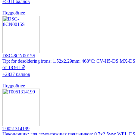
+5011 баллов
Подробнее
DSC-8CN0015S
Tip: for desoldering irons; 1.52x2.29mm; 468°C; CV-H5-DS,MX-D
от 18 911 ₽
+2837 баллов
Подробнее
T0051314199
Наконечник: для демонтажных паяльников; 0,7x2,5мм; WEL.D