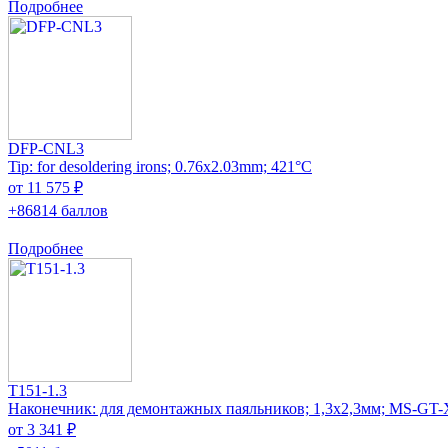
Подробнее
DFP-CNL3
Tip: for desoldering irons; 0.76x2.03mm; 421°C
от 11 575 ₽
+86814 баллов
Подробнее
T151-1.3
Наконечник: для демонтажных паяльников; 1,3x2,3мм; MS-GT
от 3 341 ₽