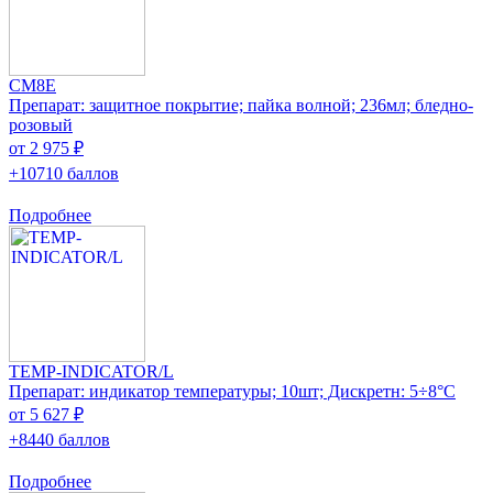
CM8E
Препарат: защитное покрытие; пайка волной; 236мл; бледно-
розовый
от 2 975 ₽
+10710 баллов
Подробнее
TEMP-INDICATOR/L
Препарат: индикатор температуры; 10шт; Дискретн: 5÷8°C
от 5 627 ₽
+8440 баллов
Подробнее