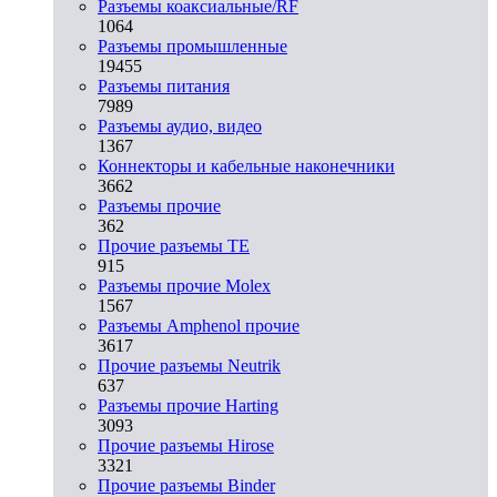
Разъeмы коаксиальные/RF
1064
Разъeмы промышленные
19455
Разъeмы питания
7989
Разъeмы аудио, видео
1367
Коннекторы и кабельные наконечники
3662
Разъeмы прочие
362
Прочие разъемы TE
915
Разъемы прочие Molex
1567
Разъемы Amphenol прочие
3617
Прочие разъемы Neutrik
637
Разъемы прочие Harting
3093
Прочие разъемы Hirose
3321
Прочие разъемы Binder