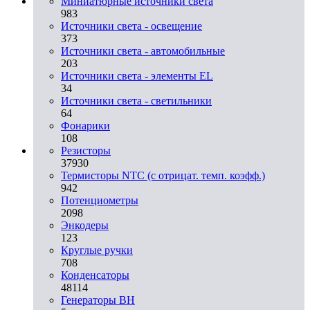
Миниатюрные источники света
983
Источники света - освещение
373
Источники света - автомобильные
203
Источники света - элементы EL
34
Источники света - светильники
64
Фонарики
108
Резисторы
37930
Термисторы NTC (с отрицат. темп. коэфф.)
942
Потенциометры
2098
Энкодеры
123
Круглые ручки
708
Конденсаторы
48114
Генераторы ВН