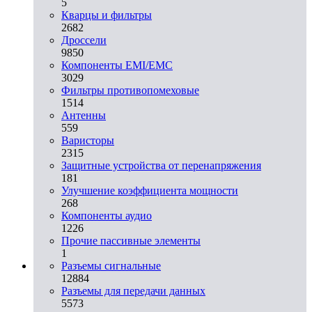
5
Кварцы и фильтры
2682
Дроссели
9850
Компоненты EMI/EMC
3029
Фильтры противопомеховые
1514
Антенны
559
Варисторы
2315
Защитные устройства от перенапряжения
181
Улучшение коэффициента мощности
268
Компоненты аудио
1226
Прочие пассивные элементы
1
Разъeмы сигнальные
12884
Разъeмы для передачи данных
5573