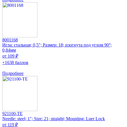
8001168
Игла: стальная; 0,5"; Размер: 18; изогнута под углом 90°;
0,84мм
от 109 ₽
+1638 баллов
Подробнее
921100-TE
Needle: steel; 1"; Size: 21; straight; Mounting: Luer Lock
от 119 ₽