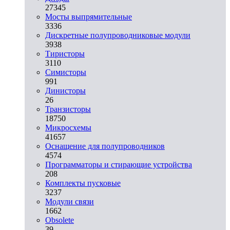
27345
Мосты выпрямительные
3336
Дискретные полупроводниковые модули
3938
Тиристоры
3110
Симисторы
991
Динисторы
26
Транзисторы
18750
Микросхемы
41657
Оснащение для полупроводников
4574
Программаторы и стирающие устройства
208
Комплекты пусковые
3237
Модули связи
1662
Obsolete
39