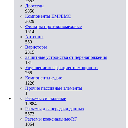
2682
Дроссели
9850
Компоненты EMI/EMC
3029
Фильтры противопомеховые
1514
Антенны
559
Варисторы
2315
Защитные устройства от перенапряжения
181
Улучшение коэффициента мощности
268
Компоненты аудио
1226
Прочие пассивные элементы
1
Разъeмы сигнальные
12884
Разъeмы для передачи данных
5573
Разъeмы коаксиальные/RF
1064