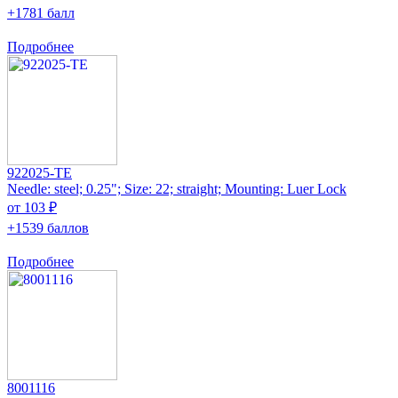
+1781 балл
Подробнее
922025-TE
Needle: steel; 0.25"; Size: 22; straight; Mounting: Luer Lock
от 103 ₽
+1539 баллов
Подробнее
8001116