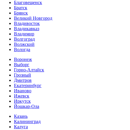
Благовещенск
Братск
Брянск
Великий Новгород
Владивосток
Владикавказ
Владимир
Волгоград
Волжский
Вологда
Воронеж
Выборг
Горно-Алтайск
Грозный
Дмитров
Екатеринбург
Иваново
Ижевск
Иркутск
Йошкар-Ола
Казань
Калининград
Калуга