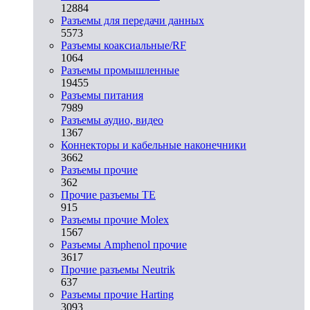
12884
Разъeмы для передачи данных
5573
Разъeмы коаксиальные/RF
1064
Разъeмы промышленные
19455
Разъeмы питания
7989
Разъeмы аудио, видео
1367
Коннекторы и кабельные наконечники
3662
Разъeмы прочие
362
Прочие разъемы TE
915
Разъемы прочие Molex
1567
Разъемы Amphenol прочие
3617
Прочие разъемы Neutrik
637
Разъемы прочие Harting
3093