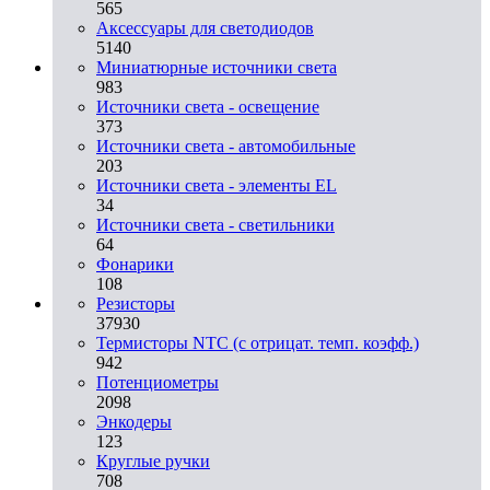
565
Аксессуары для светодиодов
5140
Миниатюрные источники света
983
Источники света - освещение
373
Источники света - автомобильные
203
Источники света - элементы EL
34
Источники света - светильники
64
Фонарики
108
Резисторы
37930
Термисторы NTC (с отрицат. темп. коэфф.)
942
Потенциометры
2098
Энкодеры
123
Круглые ручки
708