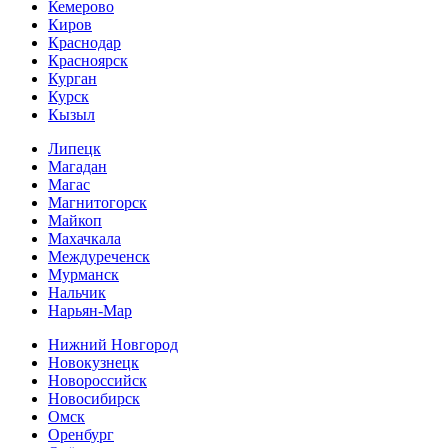
Кемерово
Киров
Краснодар
Красноярск
Курган
Курск
Кызыл
Липецк
Магадан
Магас
Магнитогорск
Майкоп
Махачкала
Междуреченск
Мурманск
Нальчик
Нарьян-Мар
Нижний Новгород
Новокузнецк
Новороссийск
Новосибирск
Омск
Оренбург