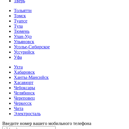
Тверь
Тольятти
Томск
Туапсе
Тула
Тюмень
Улан-Удэ
Ульяновск
Усолье-Сибирское
Уссурийск
Уфа
Ухта
Хабаровск
Ханты-Мансийск
Хасавюрт
Чебоксары
Челябинск
Череповец
Черкесск
Чита
Электросталь
Введите номер вашего мобильного телефона