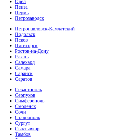
Орёл
Пенза
Пермь
Петрозаводск
Петропавловск-Камчатский
Подольск
Псков
Пятигорск
Ростов-на-Дону
Рязань
Салехард
Самара
Саранск
Саратов
Севастополь
Серпухов
Симферополь
Смоленск
Сочи
Ставрополь
Сургут
Сыктывкар
Тамбов