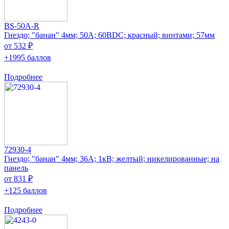
BS-50A-R
Гнездо; "банан" 4мм; 50А; 60ВDC; красный; винтами; 57мм
от 532 ₽
+1995 баллов
Подробнее
72930-4
Гнездо; "банан" 4мм; 36А; 1кВ; желтый; никелированные; на
панель
от 831 ₽
+125 баллов
Подробнее