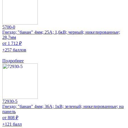
5700-0
Гнездо; "банан" 4мм; 25А; 1,6кВ; черный; никелированные;
28,7мм
от 1 712 ₽
+257 баллов
Подробнее
72930-5
Гнездо; "банан" 4мм; 36А; 1кВ; зеленый; никелированные; на
панель
от 808 ₽
+121 балл