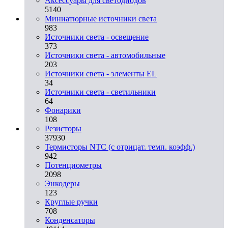
Аксессуары для светодиодов
5140
Миниатюрные источники света
983
Источники света - освещение
373
Источники света - автомобильные
203
Источники света - элементы EL
34
Источники света - светильники
64
Фонарики
108
Резисторы
37930
Термисторы NTC (с отрицат. темп. коэфф.)
942
Потенциометры
2098
Энкодеры
123
Круглые ручки
708
Конденсаторы