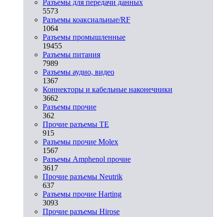
Разъeмы для передачи данных
5573
Разъeмы коаксиальные/RF
1064
Разъeмы промышленные
19455
Разъeмы питания
7989
Разъeмы аудио, видео
1367
Коннекторы и кабельные наконечники
3662
Разъeмы прочие
362
Прочие разъемы TE
915
Разъемы прочие Molex
1567
Разъемы Amphenol прочие
3617
Прочие разъемы Neutrik
637
Разъемы прочие Harting
3093
Прочие разъемы Hirose