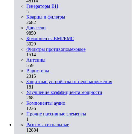
48114
Генераторы ВН
5
Кварцы и фильтры
2682
Дроссели
9850
Компоненты EMI/EMC
3029
Фильтры противопомеховые
1514
Антенны
559
Варисторы
2315
Защитные устройства от перенапряжения
181
Улучшение коэффициента мощности
268
Компоненты аудио
1226
Прочие пассивные элементы
1
Разъeмы сигнальные
12884