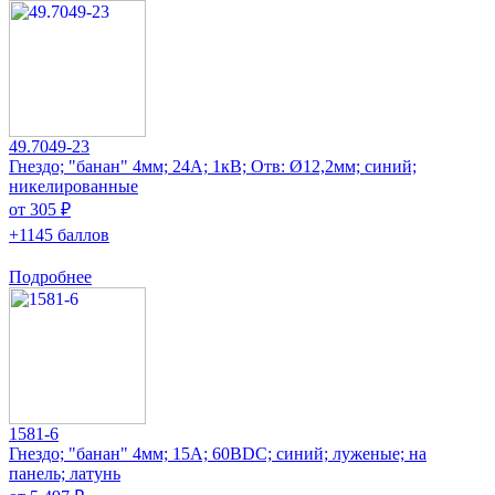
49.7049-23
Гнездо; "банан" 4мм; 24А; 1кВ; Отв: Ø12,2мм; синий;
никелированные
от 305 ₽
+1145 баллов
Подробнее
1581-6
Гнездо; "банан" 4мм; 15А; 60ВDC; синий; луженые; на
панель; латунь