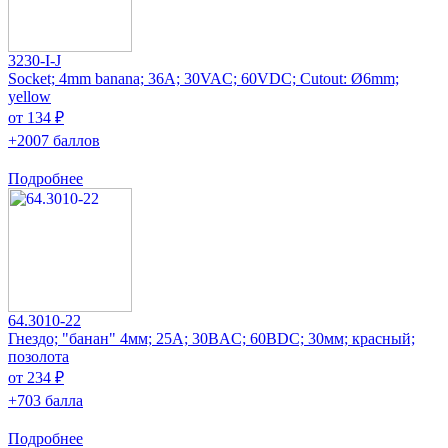
3230-I-J
Socket; 4mm banana; 36A; 30VAC; 60VDC; Cutout: Ø6mm;
yellow
от 134 ₽
+2007 баллов
Подробнее
64.3010-22
Гнездо; "банан" 4мм; 25А; 30ВAC; 60ВDC; 30мм; красный;
позолота
от 234 ₽
+703 балла
Подробнее