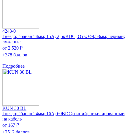
4243-0
Гнездо; "банан" 4мм; 15А; 2,5кВDC; Отв: Ø9,53мм; черный;
луженые
от 2 520 ₽
+378 баллов
Подробнее
KUN 30 BL
Гнездо; "банан" 4мм; 16А; 60ВDC; синий; никелированные;
на кабель
от 167 ₽
+2512 баллов