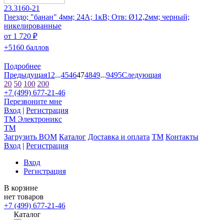
23.3160-21
Гнездо; "банан" 4мм; 24А; 1кВ; Отв: Ø12,2мм; черный;
никелированные
от 1 720 ₽
+5160 баллов
Подробнее
Предыдущая
1
2
...
45
46
47
48
49
...
94
95
Следующая
20
50
100
200
+7 (499) 677-21-46
Перезвоните мне
Вход
|
Регистрация
TM
Электроникс
TM
Загрузить BOM
Каталог
Доставка и оплата
TM
Контакты
Вход
|
Регистрация
Вход
Регистрация
В корзине
нет товаров
+7 (499) 677-21-46
Каталог