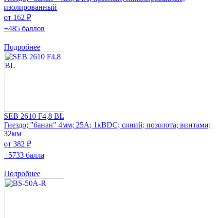
изолированный
от 162 ₽
+485 баллов
Подробнее
SEB 2610 F4,8 BL
Гнездо; "банан" 4мм; 25А; 1кВDC; синий; позолота; винтами;
32мм
от 382 ₽
+5733 балла
Подробнее