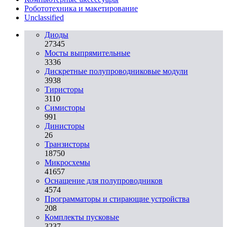
Робототехника и макетирование
Unclassified
Диоды
27345
Мосты выпрямительные
3336
Дискретные полупроводниковые модули
3938
Тиристоры
3110
Симисторы
991
Динисторы
26
Транзисторы
18750
Микросхемы
41657
Оснащение для полупроводников
4574
Программаторы и стирающие устройства
208
Комплекты пусковые
3237