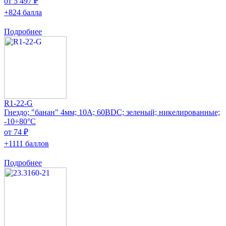
от 5 497 ₽
+824 балла
Подробнее
R1-22-G
Гнездо; "банан" 4мм; 10А; 60ВDC; зеленый; никелированные;
-10÷80°C
от 74 ₽
+1111 баллов
Подробнее