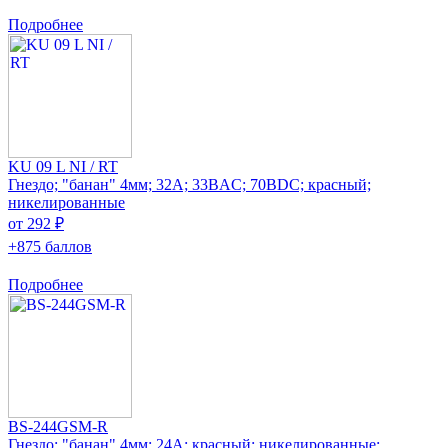
Подробнее
KU 09 L NI / RT
Гнездо; "банан" 4мм; 32А; 33ВAC; 70ВDC; красный;
никелированные
от 292 ₽
+875 баллов
Подробнее
BS-244GSM-R
Гнездо; "банан" 4мм; 24А; красный; никелированные;