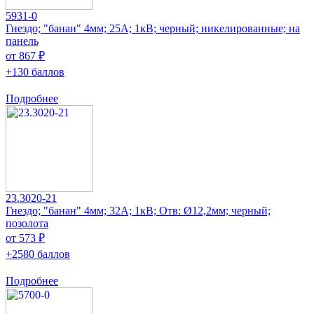
5931-0
Гнездо; "банан" 4мм; 25А; 1кВ; черный; никелированные; на
панель
от 867 ₽
+130 баллов
Подробнее
23.3020-21
Гнездо; "банан" 4мм; 32А; 1кВ; Отв: Ø12,2мм; черный;
позолота
от 573 ₽
+2580 баллов
Подробнее