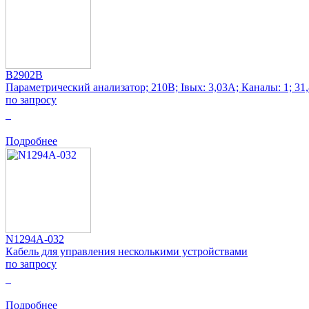
B2902B
Параметрический анализатор; 210В; Iвых: 3,03А; Каналы: 1; 31
по запросу
0
Подробнее
N1294A-032
Кабель для управления несколькими устройствами
по запросу
0
Подробнее