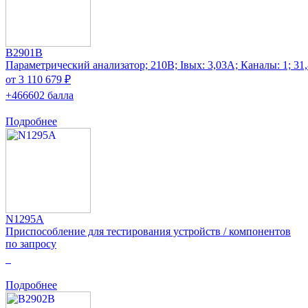
B2901B
Параметрический анализатор; 210В; Iвых: 3,03А; Каналы: 1; 31
от 3 110 679 ₽
+466602 балла
Подробнее
N1295A
Приспособление для тестирования устройств / компонентов
по запросу
0
Подробнее