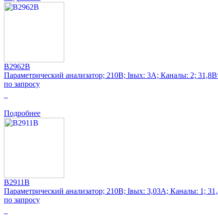
B2962B
Параметрический анализатор; 210В; Iвых: 3А; Каналы: 2; 31,8В
по запросу
0
Подробнее
B2911B
Параметрический анализатор; 210В; Iвых: 3,03А; Каналы: 1; 31
по запросу
0