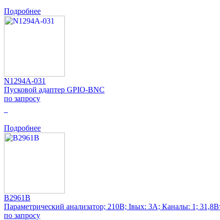
Подробнее
N1294A-031
Пусковой адаптер GPIO-BNC
по запросу
0
Подробнее
B2961B
Параметрический анализатор; 210В; Iвых: 3А; Каналы: 1; 31,8В
по запросу