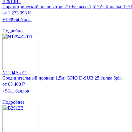
B2910BL
Параметрический анализатор; 210В; Iвых: 1,515А; Каналы: 1; 3
от 1 273 093 ₽
+190964 балла
Подробнее
N1294A-011
Соединительный провод; 1,5м; GPIO D-SUB 25,вилка 6pin
от 65 408 ₽
+9811 баллов
Подробнее