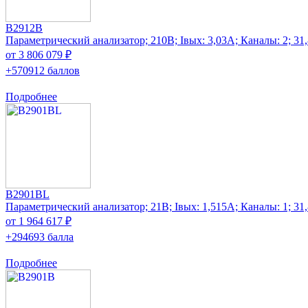
B2912B
Параметрический анализатор; 210В; Iвых: 3,03А; Каналы: 2; 31
от 3 806 079 ₽
+570912 баллов
Подробнее
B2901BL
Параметрический анализатор; 21В; Iвых: 1,515А; Каналы: 1; 31
от 1 964 617 ₽
+294693 балла
Подробнее