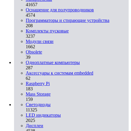
41657
Оснащение для полупроводников
4574
Программаторы и стирающие устройства
208
Комплекты пусковые
3237
Модули связи
1662
Obsolete
39
Одноплатные компьютеры
287
Аксессуары к системам embedded
62
Raspberry Pi
183
Mass Storage
159
Светодиоды
11325
LED индикаторы
2025
Дисплеи
4538