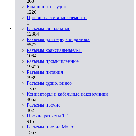
268
Компоненты аудио
1226
Прочие пассивные элементы
1
Разъeмы сигнальные
12884
Разъeмы для передачи данных
5573
Разъeмы коаксиальные/RF
1064
Разъeмы промышленные
19455
Разъeмы питания
7989
Разъeмы аудио, видео
1367
Коннекторы и кабельные наконечники
3662
Разъeмы прочие
362
Прочие разъемы TE
915
Разъемы прочие Molex
1567