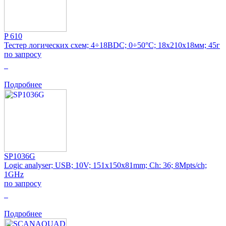
P 610
Тестер логических схем; 4÷18ВDC; 0÷50°C; 18x210x18мм; 45г
по запросу
0
Подробнее
SP1036G
Logic analyser; USB; 10V; 151x150x81mm; Ch: 36; 8Mpts/ch;
1GHz
по запросу
0
Подробнее