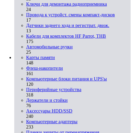
Ключи для демонтажа радиоприемника
24
Провода к устройст. смены компакт-дисков
17
Датчики заднего хода и регистрат. движ.
13
Кабели для комплектов HF Parrot, THB
175
Автомобильные ручки
25
Карты памяти
148
Флеш-накопители
161
Компьютерные блоки питания и UPS'ы
120
Периферийные устройства
318
Держатели и стойки
76
Аксессуары HDD/SSD
240
Компьютерные адаптеры
233
Планки защиты от перенапряжения