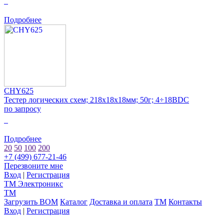
0
Подробнее
CHY625
Тестер логических схем; 218x18x18мм; 50г; 4÷18ВDC
по запросу
0
Подробнее
20
50
100
200
+7 (499) 677-21-46
Перезвоните мне
Вход
|
Регистрация
TM
Электроникс
TM
Загрузить BOM
Каталог
Доставка и оплата
TM
Контакты
Вход
|
Регистрация