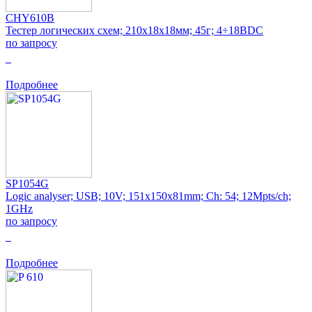
CHY610B
Тестер логических схем; 210x18x18мм; 45г; 4÷18ВDC
по запросу
0
Подробнее
SP1054G
Logic analyser; USB; 10V; 151x150x81mm; Ch: 54; 12Mpts/ch;
1GHz
по запросу
0
Подробнее