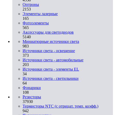
Оптроны
2153
Элементы лазерные
165
Фотоэлементы
565
Аксессуары для светодиодов
5140
Миниатюрные источники света
983
Источники света - освещение
373
Источники света - автомобильные
203
Источники света - элементы EL
34
Источники света - светильники
64
Фонарики
108
Резисторы
37930
Термисторы NTC (с отрицат. темп. коэфф.)
942