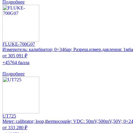
Подробнее
FLUKE-700G07
Измеритель: калибратор; 0÷34бар; Разреш.измер.давления: 1мб
от 305 091 ₽
+45764 балла
Подробнее
UT725
Meter: calibrator; loop,thermocouple; VDC: 50mV,500mV,50V; 0÷
от 333 280 ₽