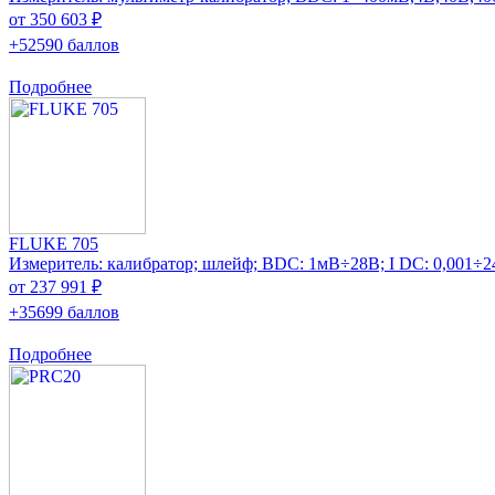
от 350 603 ₽
+52590 баллов
Подробнее
FLUKE 705
Измеритель: калибратор; шлейф; ВDC: 1мВ÷28В; I DC: 0,001÷
от 237 991 ₽
+35699 баллов
Подробнее