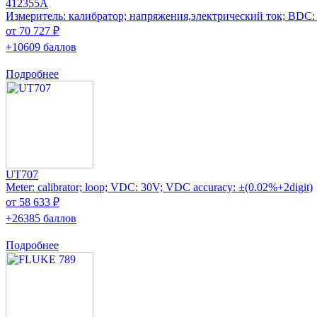
412355A
Измеритель: калибратор; напряжения,электрический ток; ВDC:
от 70 727 ₽
+10609 баллов
Подробнее
UT707
Meter: calibrator; loop; VDC: 30V; VDC accuracy: ±(0.02%+2digit)
от 58 633 ₽
+26385 баллов
Подробнее