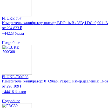
FLUKE 707
Измеритель: калибратор; шлейф; ВDC: 1мВ÷28В; I DC: 0,001÷
от 294 823 ₽
+44223 балла
Подробнее
FLUKE-700G08
Измеритель: калибратор; 0÷69бар; Разреш.измер.давления: 1мб
от 296 109 ₽
+44416 баллов
Подробнее