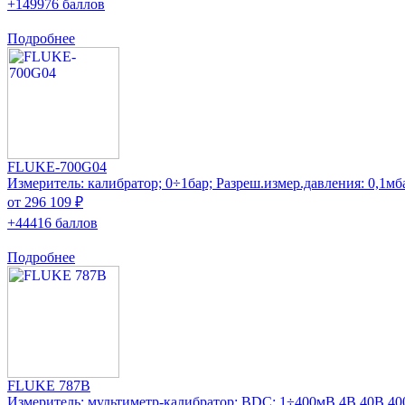
+149976 баллов
Подробнее
FLUKE-700G04
Измеритель: калибратор; 0÷1бар; Разреш.измер.давления: 0,1мб
от 296 109 ₽
+44416 баллов
Подробнее
FLUKE 787B
Измеритель: мультиметр-калибратор; ВDC: 1÷400мВ,4В,40В,4