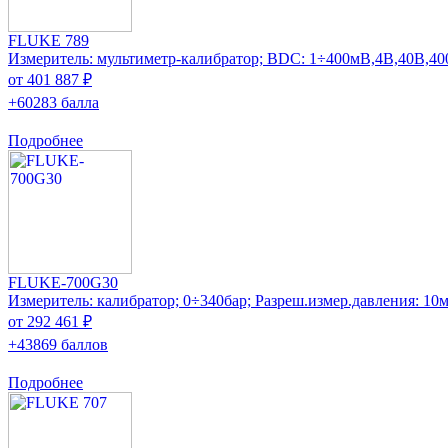
FLUKE 789
Измеритель: мультиметр-калибратор; ВDC: 1÷400мВ,4В,40В,4
от 401 887 ₽
+60283 балла
Подробнее
FLUKE-700G30
Измеритель: калибратор; 0÷340бар; Разреш.измер.давления: 10
от 292 461 ₽
+43869 баллов
Подробнее