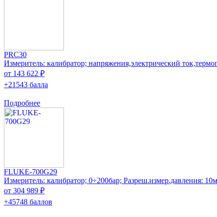
PRC30
Измеритель: калибратор; напряжения,электрический ток,термо
от 143 622 ₽
+21543 балла
Подробнее
FLUKE-700G29
Измеритель: калибратор; 0÷200бар; Разреш.измер.давления: 10
от 304 989 ₽
+45748 баллов