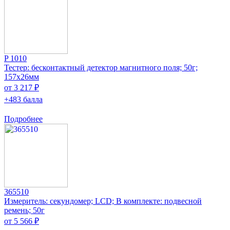
P 1010
Тестер: бесконтактный детектор магнитного поля; 50г;
157x26мм
от 3 217 ₽
+483 балла
Подробнее
365510
Измеритель: секундомер; LCD; В комплекте: подвесной
ремень; 50г
от 5 566 ₽