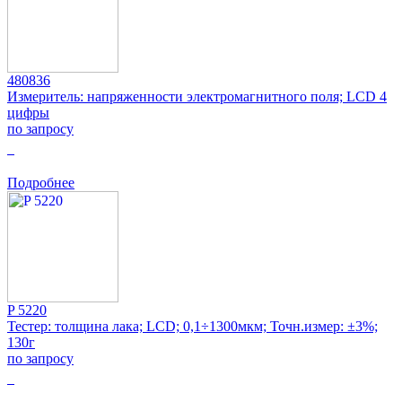
480836
Измеритель: напряженности электромагнитного поля; LCD 4
цифры
по запросу
0
Подробнее
P 5220
Тестер: толщина лака; LCD; 0,1÷1300мкм; Точн.измер: ±3%;
130г
по запросу
0