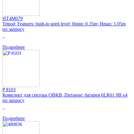
HT4M079
Tripod; Features: built-in spirit level; Hmin: 0.35m; Hmax: 1.05m
по запросу
0
Подробнее
P 8103
Комплект для сектора ОВКВ; Питание: батарея 6LR61 9В x4
по запросу
0
Подробнее