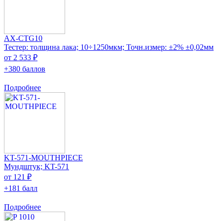
AX-CTG10
Тестер: толщина лака; 10÷1250мкм; Точн.измер: ±2% ±0,02мм
от 2 533 ₽
+380 баллов
Подробнее
KT-571-MOUTHPIECE
Мундштук; KT-571
от 121 ₽
+181 балл
Подробнее