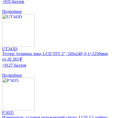
+835 баллов
Подробнее
UT343D
Тестер: толщина лака; LCD TFT 2"; 320x240; 0,1÷1250мкм
от 20 283 ₽
+9127 баллов
Подробнее
P 5035
Измеритель: условия окружающей среды; LCD 3,5 цифры;