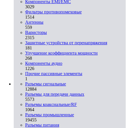
Компоненты EMI/EMC
3029
Фильтры противопомеховые
1514
Антенны
559
Варисторы
2315
Защитные устройства от перенапряжения
181
Улучшение коэффициента мощности
268
Компоненты аудио
1226
Прочие пассивные элементы
1
Разъeмы сигнальные
12884
Разъeмы для передачи данных
5573
Разъeмы коаксиальные/RF
1064
Разъeмы промышленные
19455
Разъeмы питания