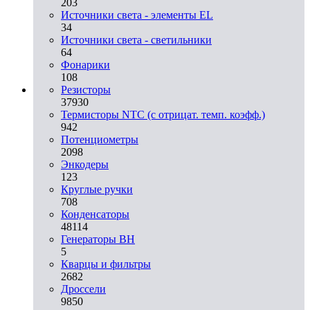
203
Источники света - элементы EL
34
Источники света - светильники
64
Фонарики
108
Резисторы
37930
Термисторы NTC (с отрицат. темп. коэфф.)
942
Потенциометры
2098
Энкодеры
123
Круглые ручки
708
Конденсаторы
48114
Генераторы ВН
5
Кварцы и фильтры
2682
Дроссели
9850