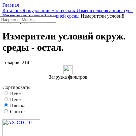
Главная
Каталог
Оборудование мастерских
Измерительная аппаратура
Измерители условий внешней среды
Измерители условий
окруж. среды - остал.
Измерители условий окруж.
среды - остал.
Товаров:
214
Загрузка фильтров
Сортировать:
Цене
Цене
Плитка
Список