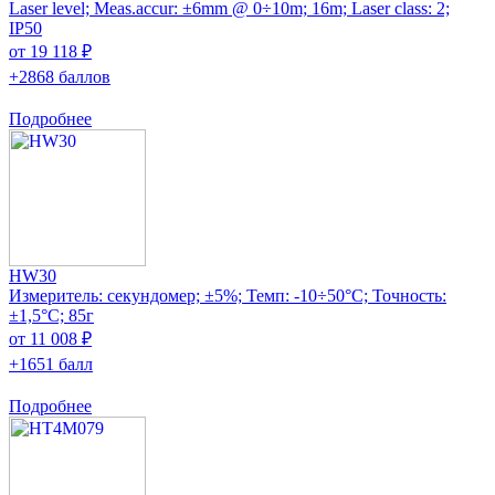
Laser level; Meas.accur: ±6mm @ 0÷10m; 16m; Laser class: 2;
IP50
от 19 118 ₽
+2868 баллов
Подробнее
HW30
Измеритель: секундомер; ±5%; Темп: -10÷50°C; Точность:
±1,5°C; 85г
от 11 008 ₽
+1651 балл
Подробнее