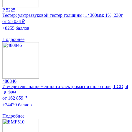
P 5225
Тестер: ультразвуковой тестер толщины; 1÷300мм; 1%; 230г
от 55 034 ₽
+8255 баллов
Подробнее
480846
Измеритель: напряженности электромагнитного поля; LCD; 4
цифры
от 162 859 ₽
+24429 баллов
Подробнее