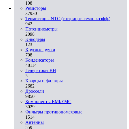
108
Резисторы
37930
Термисторы NTC (с отрицат. темп. коэфф.)
942
Потенциометры
2098
Энкодеры
123
Круглые ручки
708
Конденсаторы
48114
Генераторы ВН
5
Кварцы и фильтры
2682
Дроссели
9850
Компоненты EMI/EMC
3029
Фильтры противопомеховые
1514
Антенны
559