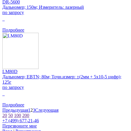
DR-5600
Дальномер; 150м; Измеритель: лазерный
по запросу
0
Подробнее
LM80D
Дальномер; EBTN; 80м; Точн.измер: ±(2мм + 5x10-5 цифр);
125г
по запросу
0
Подробнее
Предыдущая
1
2
3
Следующая
20
50
100
200
+7 (499) 677-21-46
Перезвоните мне