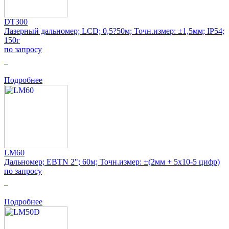
DT300
Лазерный дальномер; LCD; 0,5?50м; Точн.измер: ±1,5мм; IP54;
150г
по запросу
0
Подробнее
LM60
Дальномер; EBTN 2"; 60м; Точн.измер: ±(2мм + 5x10-5 цифр)
по запросу
0
Подробнее