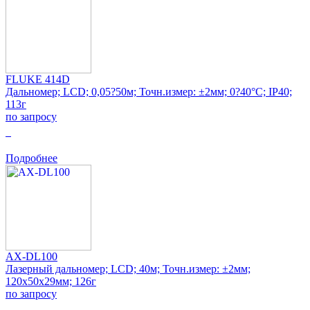
FLUKE 414D
Дальномер; LCD; 0,05?50м; Точн.измер: ±2мм; 0?40°C; IP40;
113г
по запросу
0
Подробнее
AX-DL100
Лазерный дальномер; LCD; 40м; Точн.измер: ±2мм;
120x50x29мм; 126г
по запросу
0