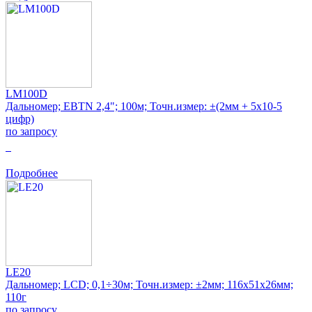
LM100D
Дальномер; EBTN 2,4"; 100м; Точн.измер: ±(2мм + 5x10-5
цифр)
по запросу
0
Подробнее
LE20
Дальномер; LCD; 0,1÷30м; Точн.измер: ±2мм; 116x51x26мм;
110г
по запросу