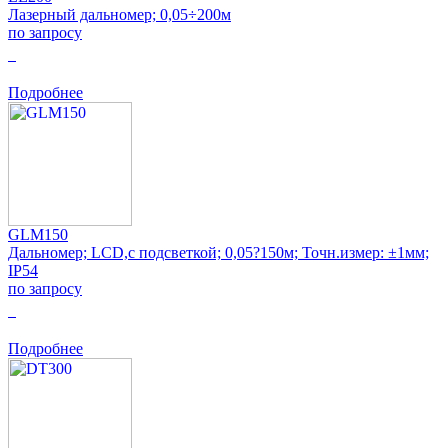
Лазерный дальномер; 0,05÷200м
по запросу
0
Подробнее
GLM150
Дальномер; LCD,с подсветкой; 0,05?150м; Точн.измер: ±1мм;
IP54
по запросу
0
Подробнее