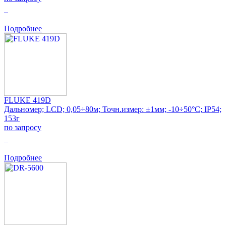
0
Подробнее
FLUKE 419D
Дальномер; LCD; 0,05÷80м; Точн.измер: ±1мм; -10÷50°C; IP54;
153г
по запросу
0
Подробнее