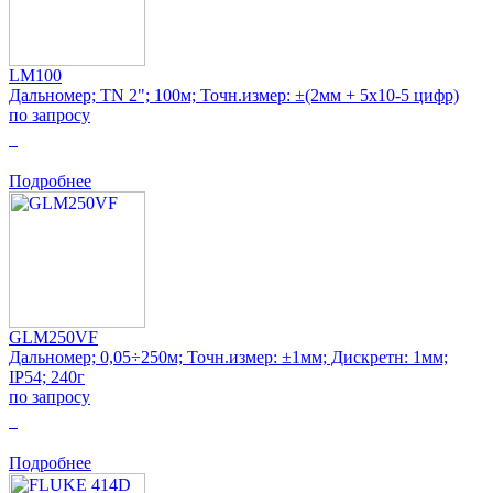
LM100
Дальномер; TN 2"; 100м; Точн.измер: ±(2мм + 5x10-5 цифр)
по запросу
0
Подробнее
GLM250VF
Дальномер; 0,05÷250м; Точн.измер: ±1мм; Дискретн: 1мм;
IP54; 240г
по запросу
0
Подробнее