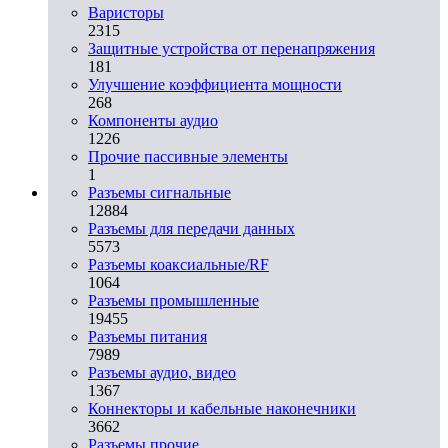
Варисторы
2315
Защитные устройства от перенапряжения
181
Улучшение коэффициента мощности
268
Компоненты аудио
1226
Прочие пассивные элементы
1
Разъeмы сигнальные
12884
Разъeмы для передачи данных
5573
Разъeмы коаксиальные/RF
1064
Разъeмы промышленные
19455
Разъeмы питания
7989
Разъeмы аудио, видео
1367
Коннекторы и кабельные наконечники
3662
Разъeмы прочие