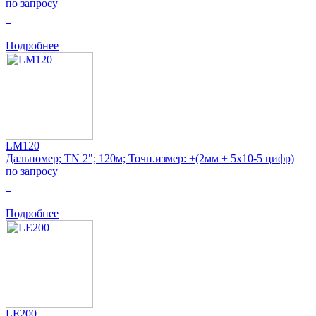
по запросу
0
Подробнее
LM120
Дальномер; TN 2"; 120м; Точн.измер: ±(2мм + 5x10-5 цифр)
по запросу
0
Подробнее
LE200