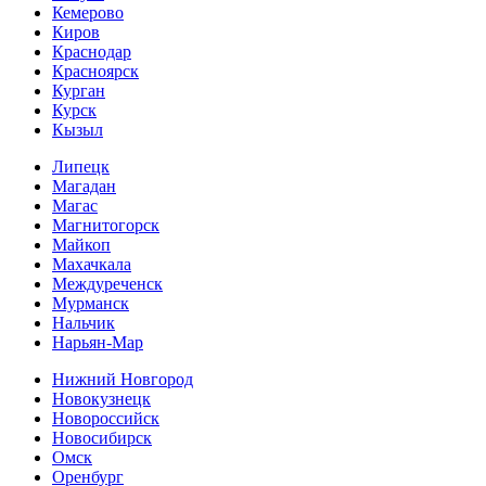
Кемерово
Киров
Краснодар
Красноярск
Курган
Курск
Кызыл
Липецк
Магадан
Магас
Магнитогорск
Майкоп
Махачкала
Междуреченск
Мурманск
Нальчик
Нарьян-Мар
Нижний Новгород
Новокузнецк
Новороссийск
Новосибирск
Омск
Оренбург