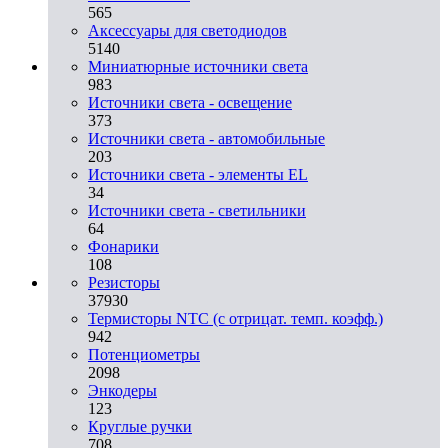
565
Аксессуары для светодиодов
5140
Миниатюрные источники света
983
Источники света - освещение
373
Источники света - автомобильные
203
Источники света - элементы EL
34
Источники света - светильники
64
Фонарики
108
Резисторы
37930
Термисторы NTC (с отрицат. темп. коэфф.)
942
Потенциометры
2098
Энкодеры
123
Круглые ручки
708