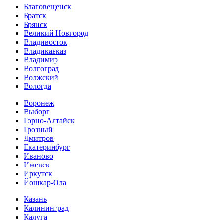
Благовещенск
Братск
Брянск
Великий Новгород
Владивосток
Владикавказ
Владимир
Волгоград
Волжский
Вологда
Воронеж
Выборг
Горно-Алтайск
Грозный
Дмитров
Екатеринбург
Иваново
Ижевск
Иркутск
Йошкар-Ола
Казань
Калининград
Калуга