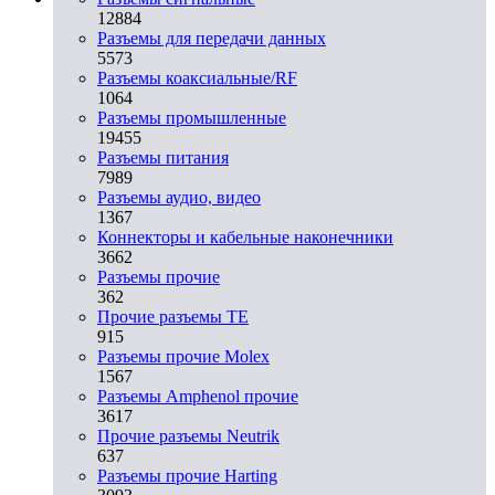
12884
Разъeмы для передачи данных
5573
Разъeмы коаксиальные/RF
1064
Разъeмы промышленные
19455
Разъeмы питания
7989
Разъeмы аудио, видео
1367
Коннекторы и кабельные наконечники
3662
Разъeмы прочие
362
Прочие разъемы TE
915
Разъемы прочие Molex
1567
Разъемы Amphenol прочие
3617
Прочие разъемы Neutrik
637
Разъемы прочие Harting