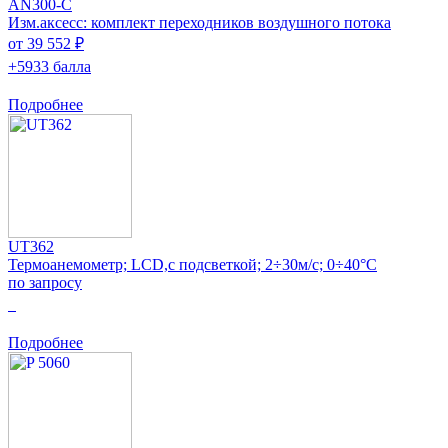
AN300-C
Изм.аксесс: комплект переходников воздушного потока
от 39 552 ₽
+5933 балла
Подробнее
UT362
Термоанемометр; LCD,с подсветкой; 2÷30м/с; 0÷40°C
по запросу
0
Подробнее