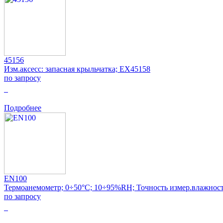
45156
Изм.аксесс: запасная крыльчатка; EX45158
по запросу
0
Подробнее
EN100
Термоанемометр; 0÷50°C; 10÷95%RH; Точность измер.влажнос
по запросу
0