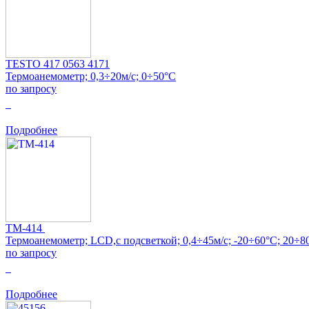
TESTO 417 0563 4171
Термоанемометр; 0,3÷20м/с; 0÷50°C
по запросу
0
Подробнее
TM-414
Термоанемометр; LCD,с подсветкой; 0,4÷45м/с; -20÷60°C; 20
по запросу
0
Подробнее