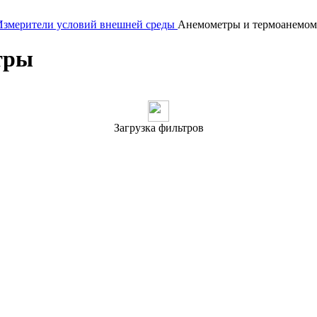
Измерители условий внешней среды
Анемометры и термоанемо
тры
Загрузка фильтров