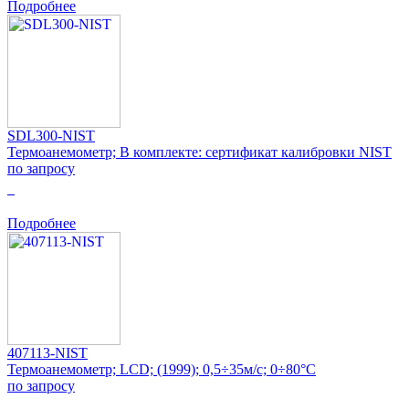
Подробнее
SDL300-NIST
Термоанемометр; В комплекте: сертификат калибровки NIST
по запросу
0
Подробнее
407113-NIST
Термоанемометр; LCD; (1999); 0,5÷35м/с; 0÷80°C
по запросу
0