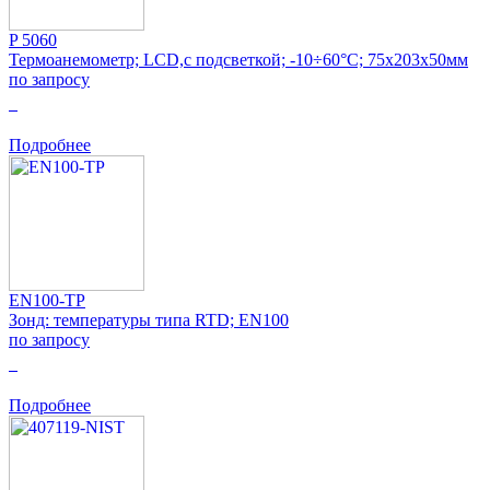
P 5060
Термоанемометр; LCD,с подсветкой; -10÷60°C; 75x203x50мм
по запросу
0
Подробнее
EN100-TP
Зонд: температуры типа RTD; EN100
по запросу
0
Подробнее