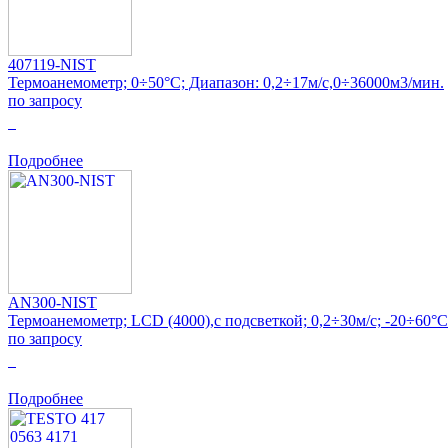
407119-NIST
Термоанемометр; 0÷50°C; Диапазон: 0,2÷17м/с,0÷36000м3/мин.
по запросу
0
Подробнее
AN300-NIST
Термоанемометр; LCD (4000),с подсветкой; 0,2÷30м/с; -20÷60°C
по запросу
0
Подробнее