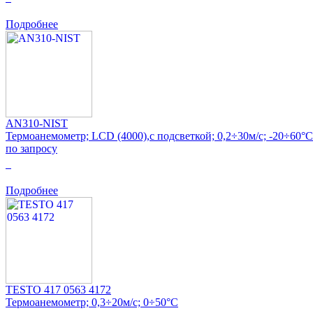
Подробнее
AN310-NIST
Термоанемометр; LCD (4000),с подсветкой; 0,2÷30м/с; -20÷60°C
по запросу
0
Подробнее
TESTO 417 0563 4172
Термоанемометр; 0,3÷20м/с; 0÷50°C