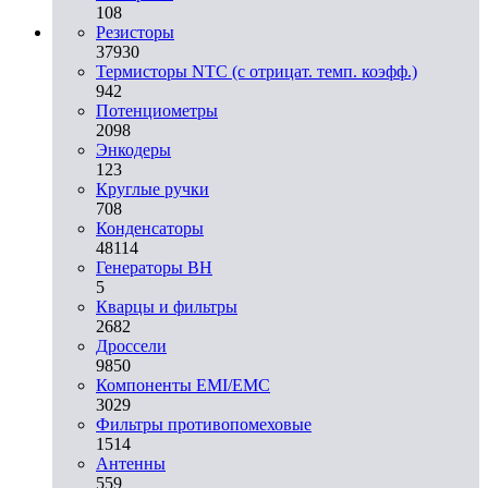
108
Резисторы
37930
Термисторы NTC (с отрицат. темп. коэфф.)
942
Потенциометры
2098
Энкодеры
123
Круглые ручки
708
Конденсаторы
48114
Генераторы ВН
5
Кварцы и фильтры
2682
Дроссели
9850
Компоненты EMI/EMC
3029
Фильтры противопомеховые
1514
Антенны
559