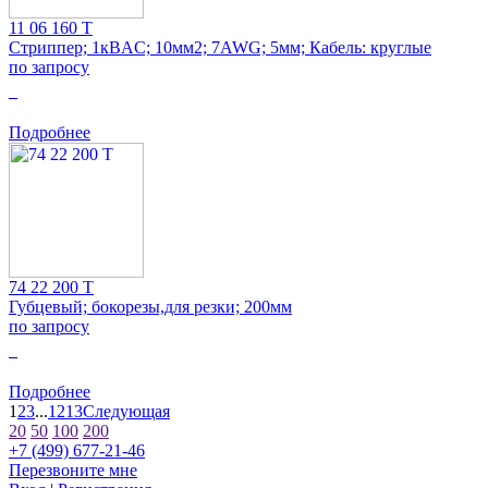
11 06 160 T
Стриппер; 1кВAC; 10мм2; 7AWG; 5мм; Кабель: круглые
по запросу
0
Подробнее
74 22 200 T
Губцевый; бокорезы,для резки; 200мм
по запросу
0
Подробнее
1
2
3
...
12
13
Следующая
20
50
100
200
+7 (499) 677-21-46
Перезвоните мне