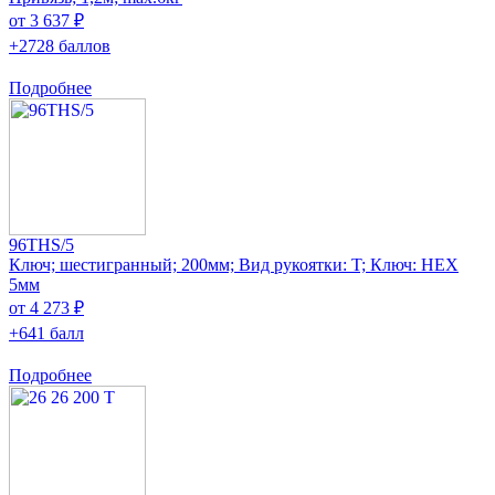
от 3 637 ₽
+2728 баллов
Подробнее
96THS/5
Ключ; шестигранный; 200мм; Вид рукоятки: T; Ключ: HEX
5мм
от 4 273 ₽
+641 балл
Подробнее