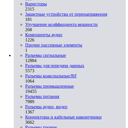
Варисторы
2315
Защитные устройства от перенапряжения
181
Улучшение коэффициента мощности
268
Компоненты аудио
1226
Прочие пассивные элементы
1
Разъeмы сигнальные
12884
Разъeмы для передачи данных
5573
Разъeмы коаксиальные/RF
1064
Разъeмы промышленные
19455
Разъeмы питания
7989
Разъeмы аудио, видео
1367
Коннекторы и кабельные наконечники
3662
Разъeмы прочие