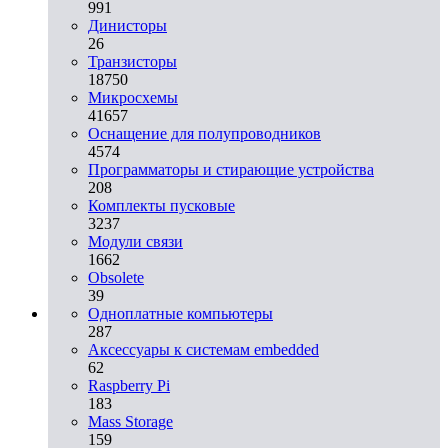
991
Динисторы
26
Транзисторы
18750
Микросхемы
41657
Оснащение для полупроводников
4574
Программаторы и стирающие устройства
208
Комплекты пусковые
3237
Модули связи
1662
Obsolete
39
Одноплатные компьютеры
287
Аксессуары к системам embedded
62
Raspberry Pi
183
Mass Storage
159