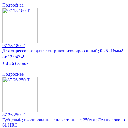
Подробнее
97 78 180 T
Для опрессовки; для электриков,изолированный; 0,25÷16мм2
от 12 947 ₽
+5826 баллов
Подробнее
87 26 250 T
Губцевый; изолированные,переставные; 250мм; Лезвие: около
61 HRC