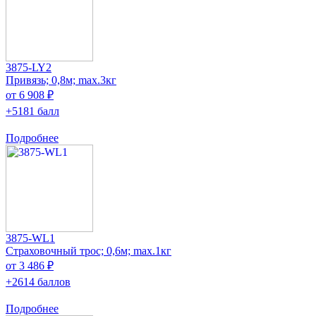
3875-LY2
Привязь; 0,8м; max.3кг
от 6 908 ₽
+5181 балл
Подробнее
3875-WL1
Страховочный трос; 0,6м; max.1кг
от 3 486 ₽
+2614 баллов
Подробнее