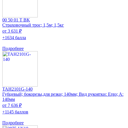
00 50 01 T BK
Страховочный трос; 1,5м; 1,5кг
от 3 631 ₽
+1634 балла
Подробнее
TAH2101G-140
Губцевый; бокорезы,для резки; 140мм; Вид рукоятки: Ergo; A:
140мм
от 7 636 ₽
+1145 баллов
Подробнее