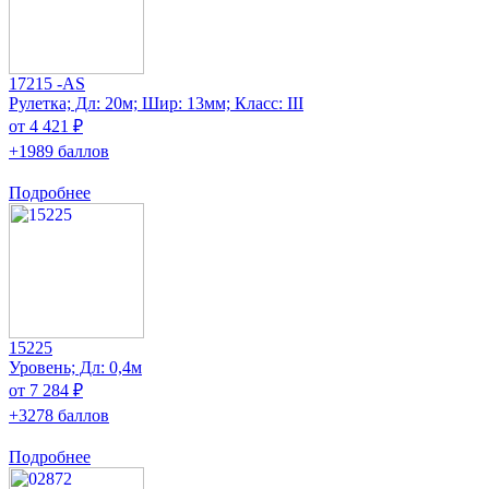
17215 -AS
Рулетка; Дл: 20м; Шир: 13мм; Класс: III
от 4 421 ₽
+1989 баллов
Подробнее
15225
Уровень; Дл: 0,4м
от 7 284 ₽
+3278 баллов
Подробнее