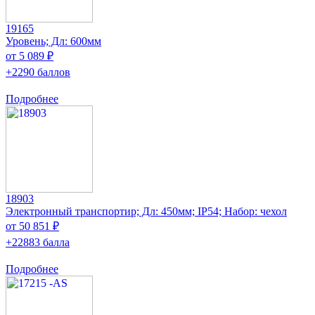
19165
Уровень; Дл: 600мм
от 5 089 ₽
+2290 баллов
Подробнее
18903
Электронный транспортир; Дл: 450мм; IP54; Набор: чехол
от 50 851 ₽
+22883 балла
Подробнее