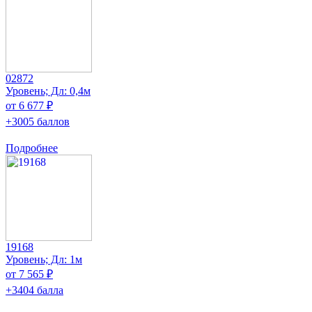
02872
Уровень; Дл: 0,4м
от 6 677 ₽
+3005 баллов
Подробнее
19168
Уровень; Дл: 1м
от 7 565 ₽
+3404 балла