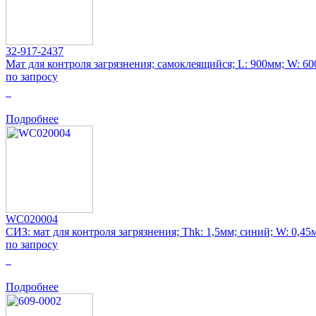
32-917-2437
Мат для контроля загрязнения; самоклеящийся; L: 900мм; W: 6
по запросу
0
Подробнее
WC020004
СИЗ: мат для контроля загрязнения; Thk: 1,5мм; синий; W: 0,45
по запросу
0
Подробнее