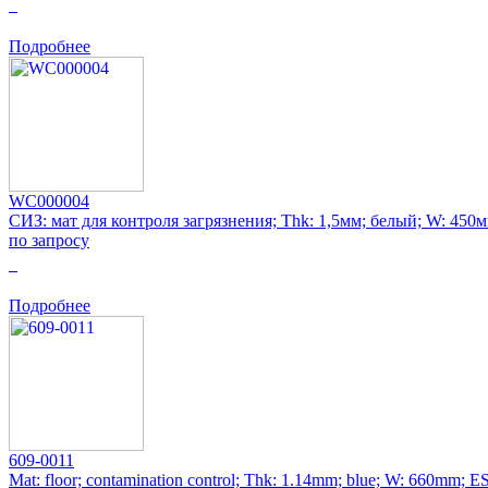
0
Подробнее
WC000004
СИЗ: мат для контроля загрязнения; Thk: 1,5мм; белый; W: 450
по запросу
0
Подробнее
609-0011
Mat: floor; contamination control; Thk: 1.14mm; blue; W: 660mm; 