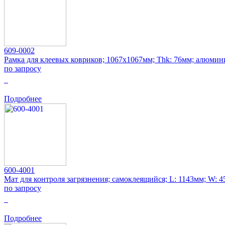
609-0002
Рамка для клеевых ковриков; 1067x1067мм; Thk: 76мм; алюмин
по запросу
0
Подробнее
600-4001
Мат для контроля загрязнения; самоклеящийся; L: 1143мм; W: 
по запросу
0
Подробнее