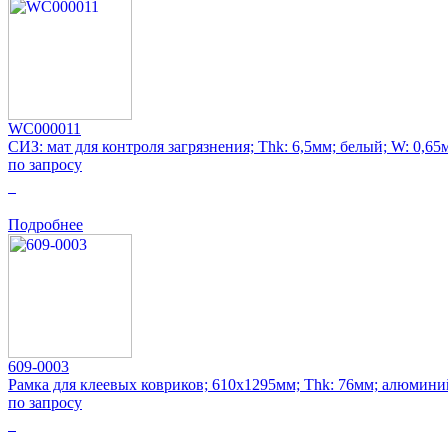
WC000011
СИЗ: мат для контроля загрязнения; Thk: 6,5мм; белый; W: 0,65
по запросу
0
Подробнее
609-0003
Рамка для клеевых ковриков; 610x1295мм; Thk: 76мм; алюмини
по запросу
0