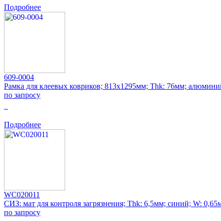
Подробнее
609-0004
Рамка для клеевых ковриков; 813x1295мм; Thk: 76мм; алюмини
по запросу
0
Подробнее
WC020011
СИЗ: мат для контроля загрязнения; Thk: 6,5мм; синий; W: 0,65
по запросу