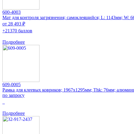
600-4003
Мат для контроля загрязнения; самоклеящийся; L: 1143мм; W: 
от 28 493 ₽
+21370 баллов
Подробнее
609-0005
Рамка для клеевых ковриков; 1967x1295мм; Thk: 76мм; алюмин
по запросу
0
Подробнее