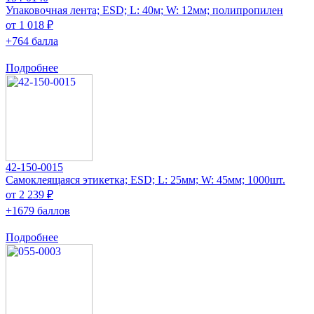
Упаковочная лента; ESD; L: 40м; W: 12мм; полипропилен
от 1 018 ₽
+764 балла
Подробнее
42-150-0015
Самоклеящаяся этикетка; ESD; L: 25мм; W: 45мм; 1000шт.
от 2 239 ₽
+1679 баллов
Подробнее