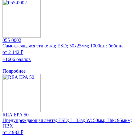
055-0002
Самоклеящаяся этикетка; ESD; 50x25мм; 1000шт; бобина
от 2 142 ₽
+1606 баллов
Подробнее
REA EPA 50
Предупреждающая лента; ESD; L: 33м; W: 50мм; Thk: 95мкм;
ПВХ
от 2 983 ₽