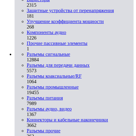
2315
Защитные устройства от перенапряжения
181
Улучшение коэффициента мощности
268
Компоненты аудио
1226
Прочие пассивные элементы
1
Разъeмы сигнальные
12884
Разъeмы для передачи данных
5573
Разъeмы коаксиальные/RF
1064
Разъeмы промышленные
19455
Разъeмы питания
7989
Разъeмы аудио, видео
1367
Коннекторы и кабельные наконечники
3662
Разъeмы прочие