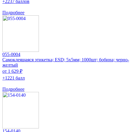
+2237 баллов
Подробнее
055-0004
Самоклеящаяся этикетка; ESD; 5x5мм; 1000шт; бобина; черно-
желтый
от 1 629 ₽
+1221 балл
Подробнее
154-0140