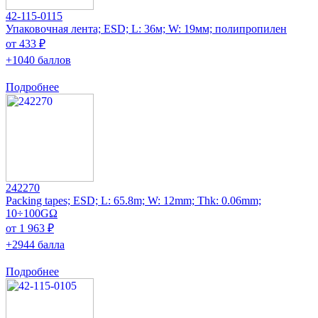
42-115-0115
Упаковочная лента; ESD; L: 36м; W: 19мм; полипропилен
от 433 ₽
+1040 баллов
Подробнее
242270
Packing tapes; ESD; L: 65.8m; W: 12mm; Thk: 0.06mm;
10÷100GΩ
от 1 963 ₽
+2944 балла
Подробнее