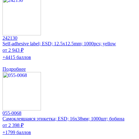
242130
Self-adhesive label; ESD; 12.5x12.5mm; 1000pcs; yellow
от 2 943 ₽
+4415 баллов
Подробнее
055-0068
Самоклеящаяся этикетка; ESD; 16x38мм; 1000шт; бобина
от 2 398 ₽
+1799 баллов