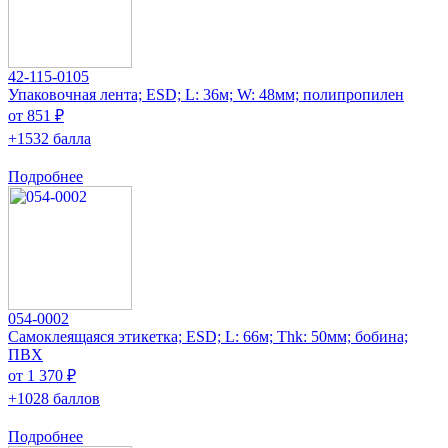
42-115-0105
Упаковочная лента; ESD; L: 36м; W: 48мм; полипропилен
от 851 ₽
+1532 балла
Подробнее
054-0002
Самоклеящаяся этикетка; ESD; L: 66м; Thk: 50мм; бобина;
ПВХ
от 1 370 ₽
+1028 баллов
Подробнее