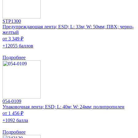
STP1300
Предупреждающая лента; ESD; L: 33м; W: 50мм; ПВХ; черно-
желтый
от 3 349 ₽
+12055 баллов
Подробнее
054-0109
Упаковочная лента; ESD; L: 40м; W: 24мм; полипропилен
от 1 456 ₽
+1092 балла
Подробнее