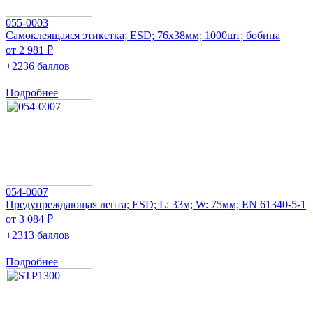
055-0003
Самоклеящаяся этикетка; ESD; 76x38мм; 1000шт; бобина
от 2 981 ₽
+2236 баллов
Подробнее
054-0007
Предупреждающая лента; ESD; L: 33м; W: 75мм; EN 61340-5-1
от 3 084 ₽
+2313 баллов
Подробнее