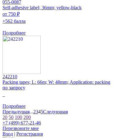
055-0087
Self-adhesive label; 36mm; yellow-black
от 750 ₽
+562 балла
Подробнее
242210
Packing tapes; L: 66m; W: 48mm; Application: packing
по запросу
0
Подробнее
Предыдущая
...
2
3
4
5
Следующая
20
50
100
200
+7 (499) 677-21-46
Перезвоните мне
Вход
|
Регистрация