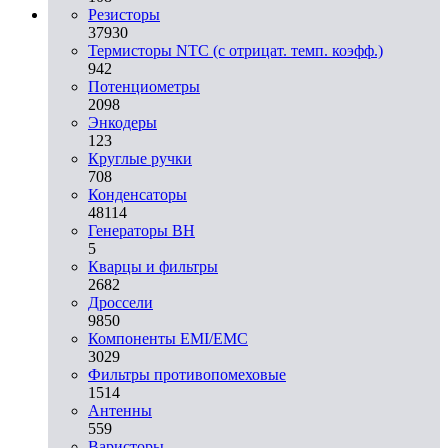
Резисторы
37930
Термисторы NTC (с отрицат. темп. коэфф.)
942
Потенциометры
2098
Энкодеры
123
Круглые ручки
708
Конденсаторы
48114
Генераторы ВН
5
Кварцы и фильтры
2682
Дроссели
9850
Компоненты EMI/EMC
3029
Фильтры противопомеховые
1514
Антенны
559
Варисторы