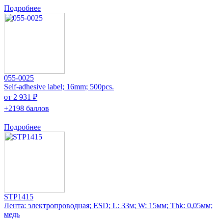
Подробнее
055-0025
Self-adhesive label; 16mm; 500pcs.
от 2 931 ₽
+2198 баллов
Подробнее
STP1415
Лента: электропроводная; ESD; L: 33м; W: 15мм; Thk: 0,05мм;
медь