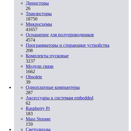
Динисторы
26
Транзисторы
18750
Микросхемы
41657
Оснащение для полупроводников
4574
Программаторы и стирающие устройства
208
Комплекты пусковые
3237
Модули связи
1662
Obsolete
39
Одноплатные компьютеры
287
Аксессуары к системам embedded
62
Raspberry Pi
183
Mass Storage
159
Светодиоды