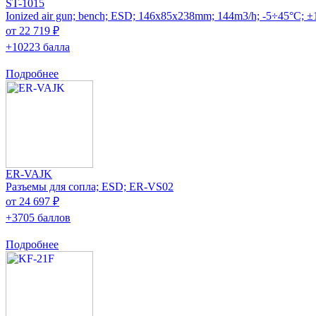
ST-1015
Ionized air gun; bench; ESD; 146x85x238mm; 144m3/h; -5÷45°C; 
от 22 719 ₽
+10223 балла
Подробнее
ER-VAJK
Разъемы для сопла; ESD; ER-VS02
от 24 697 ₽
+3705 баллов
Подробнее