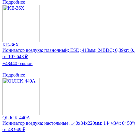
Подробнее
KE-36X
Ионизатор воздуха; планочный; ESD; 413мм; 24ВDC; 0,39кг; 0
от 107 643 ₽
+48440 баллов
Подробнее
QUICK 440A
Ионизатор воздуха; настольные; 140x84x220мм; 144м3/ч; 0÷50°
от 48 949 ₽