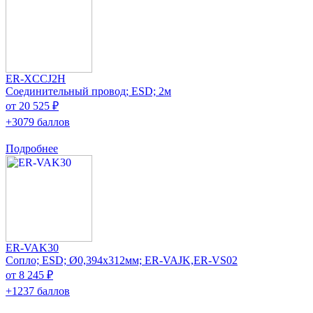
ER-XCCJ2H
Соединительный провод; ESD; 2м
от 20 525 ₽
+3079 баллов
Подробнее
ER-VAK30
Сопло; ESD; Ø0,394x312мм; ER-VAJK,ER-VS02
от 8 245 ₽
+1237 баллов