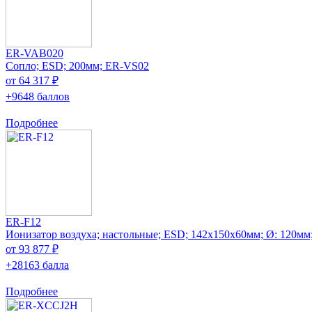
ER-VAB020
Сопло; ESD; 200мм; ER-VS02
от 64 317 ₽
+9648 баллов
Подробнее
ER-F12
Ионизатор воздуха; настольные; ESD; 142x150x60мм; Ø: 120мм
от 93 877 ₽
+28163 балла
Подробнее