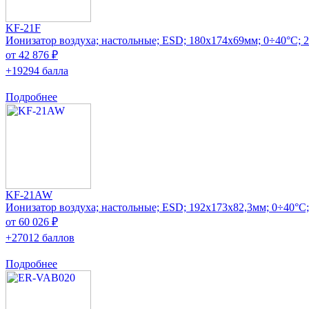
KF-21F
Ионизатор воздуха; настольные; ESD; 180x174x69мм; 0÷40°C;
от 42 876 ₽
+19294 балла
Подробнее
KF-21AW
Ионизатор воздуха; настольные; ESD; 192x173x82,3мм; 0÷40°
от 60 026 ₽
+27012 баллов
Подробнее