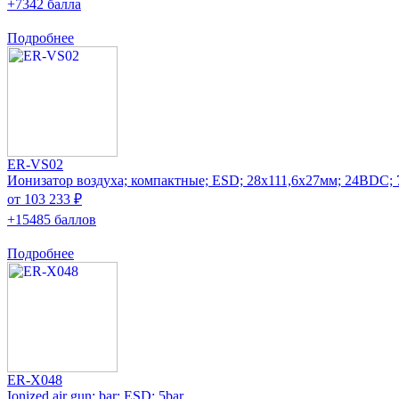
+7342 балла
Подробнее
ER-VS02
Ионизатор воздуха; компактные; ESD; 28x111,6x27мм; 24ВDC; 
от 103 233 ₽
+15485 баллов
Подробнее
ER-X048
Ionized air gun; bar; ESD; 5bar