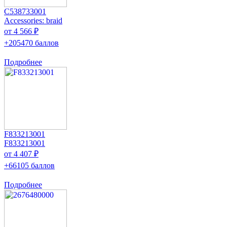
C538733001
Accessories: braid
от 4 566 ₽
+205470 баллов
Подробнее
F833213001
F833213001
от 4 407 ₽
+66105 баллов
Подробнее