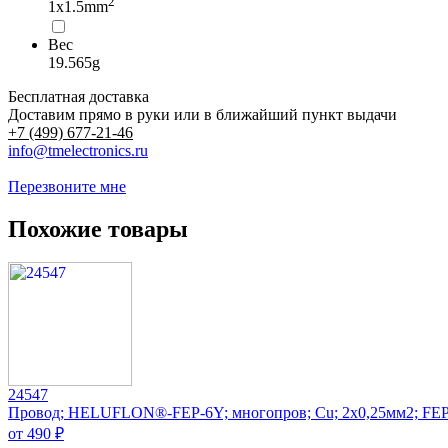
2
1x1.5mm
Вес
19.565g
Бесплатная доставка
Доставим прямо в руки или в ближайший пункт выдачи
+7 (499) 677-21-46
info@tmelectronics.ru
Перезвоните мне
Похожие товары
24547
Провод; HELUFLON®-FEP-6Y; многопров; Cu; 2x0,25мм2; FEP
от 490 ₽