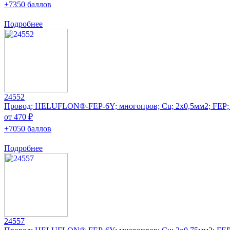
+7350 баллов
Подробнее
24552
Провод; HELUFLON®-FEP-6Y; многопров; Cu; 2x0,5мм2; FEP;
от 470 ₽
+7050 баллов
Подробнее
24557