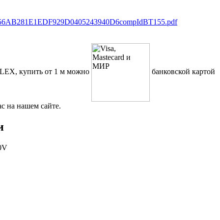
5056AB281E1EDF929D0405243940D6compIdBT155.pdf
FLEX, купить от 1 м можно
банковской картой
с на нашем сайте.
и
00V