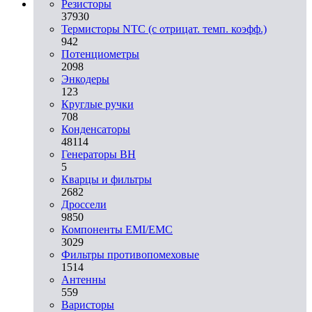
Резисторы
37930
Термисторы NTC (с отрицат. темп. коэфф.)
942
Потенциометры
2098
Энкодеры
123
Круглые ручки
708
Конденсаторы
48114
Генераторы ВН
5
Кварцы и фильтры
2682
Дроссели
9850
Компоненты EMI/EMC
3029
Фильтры противопомеховые
1514
Антенны
559
Варисторы