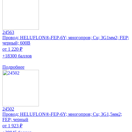
24563
Провод; HELUFLON®-FEP-6Y; многопров; Cu; 3G1мм2; FEP;
черный; 600В
от 1 220 ₽
+18300 баллов
Подробнее
24502
Провод; HELUFLON®-FEP-6Y; многопров; Cu; 3G1,5мм2;
FEP; черный
от 1 923 ₽