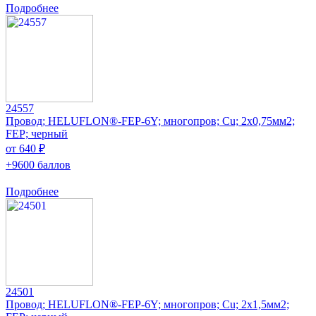
Подробнее
24557
Провод; HELUFLON®-FEP-6Y; многопров; Cu; 2x0,75мм2;
FEP; черный
от 640 ₽
+9600 баллов
Подробнее
24501
Провод; HELUFLON®-FEP-6Y; многопров; Cu; 2x1,5мм2;