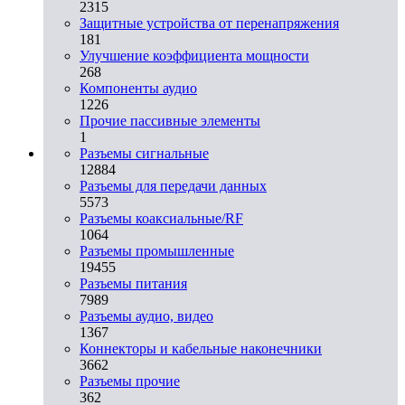
2315
Защитные устройства от перенапряжения
181
Улучшение коэффициента мощности
268
Компоненты аудио
1226
Прочие пассивные элементы
1
Разъeмы сигнальные
12884
Разъeмы для передачи данных
5573
Разъeмы коаксиальные/RF
1064
Разъeмы промышленные
19455
Разъeмы питания
7989
Разъeмы аудио, видео
1367
Коннекторы и кабельные наконечники
3662
Разъeмы прочие
362