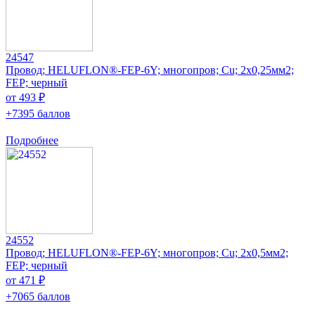
24547
Провод; HELUFLON®-FEP-6Y; многопров; Cu; 2x0,25мм2;
FEP; черный
от 493 ₽
+7395 баллов
Подробнее
24552
Провод; HELUFLON®-FEP-6Y; многопров; Cu; 2x0,5мм2;
FEP; черный
от 471 ₽
+7065 баллов