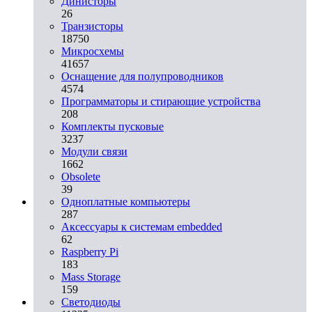
Динисторы
26
Транзисторы
18750
Микросхемы
41657
Оснащение для полупроводников
4574
Программаторы и стирающие устройства
208
Комплекты пусковые
3237
Модули связи
1662
Obsolete
39
Одноплатные компьютеры
287
Аксессуары к системам embedded
62
Raspberry Pi
183
Mass Storage
159
Светодиоды