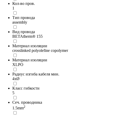
Кол-во пров.
1
Тип провода
assembly
Вид провода
BETAtherm® 155
Материал изоляции
crosslinked polyolefine copolymer
Материал изоляции
XLPO
Радиус изгиба кабеля мин.
4xØ
Класс гибкости
5
Сеч. проводника
2
1.5mm