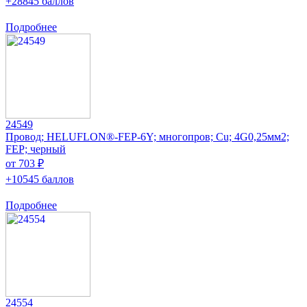
+28845 баллов
Подробнее
24549
Провод; HELUFLON®-FEP-6Y; многопров; Cu; 4G0,25мм2;
FEP; черный
от 703 ₽
+10545 баллов
Подробнее
24554