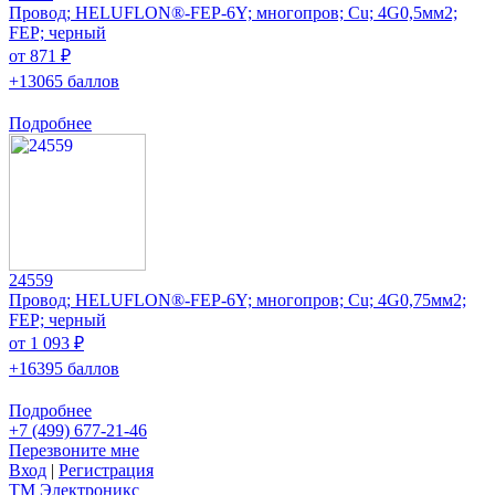
Провод; HELUFLON®-FEP-6Y; многопров; Cu; 4G0,5мм2;
FEP; черный
от 871 ₽
+13065 баллов
Подробнее
24559
Провод; HELUFLON®-FEP-6Y; многопров; Cu; 4G0,75мм2;
FEP; черный
от 1 093 ₽
+16395 баллов
Подробнее
+7 (499) 677-21-46
Перезвоните мне
Вход
|
Регистрация
TM
Электроникс